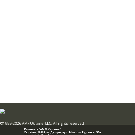
©1999-2026 AMF Ukraine, LLC. All rights reserved
Компанія "АМФ Україна"
Україна, 49101,
м. Дніпро
,
вул. Миколи Руденка, 53а