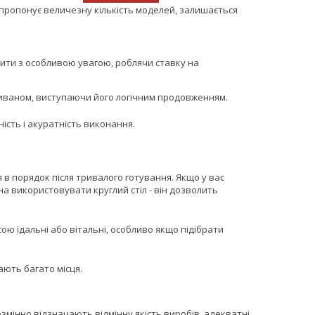
пропонує величезну кількість моделей, залишається
одити з особливою увагою, роблячи ставку на
диваном, виступаючи його логічним продовженням.
ість і акуратність виконання.
я в порядок після тривалого готування. Якщо у вас
а використовувати круглий стіл - він дозволить
сою їдальні або вітальні, особливо якщо підібрати
ають багато місця.
езмінно відзначають відмінну якість виробів, адекватні