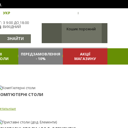
.
УКР
ХАРКІВ
ВХІД
РЕЄСТРАЦІЯ
:
З 9:00 ДО 18:00
:
ВИХІДНИЙ
Кошик порожній
І
ПЕРЕДЗАМОВЛЕННЯ
АКЦІЇ
КОЛИ
- 10%
МАГАЗИНУ
КОМП'ЮТЕРНІ СТОЛИ
етальніше