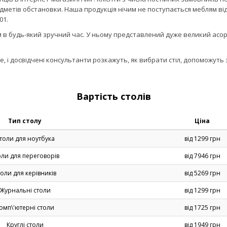
едметів обстановки. Наша продукція нічим не поступається меблям ві
01.
в будь-який зручний час. У ньому представлений дуже великий асорт
 і досвідчені консультанти розкажуть, як вибрати стіл, допоможуть 
Вартість столів
Тип столу
Ціна
толи для ноутбука
від 1299 грн
оли для переговорів
від 7946 грн
оли для керівників
від 5269 грн
Журнальні столи
від 1299 грн
омп\'ютерні столи
від 1725 грн
Круглі столи
від 1949 грн