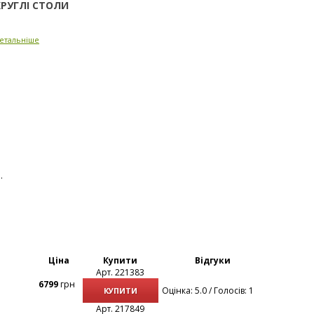
КРУГЛІ СТОЛИ
етальніше
.
Ціна
Купити
Відгуки
Арт. 221383
6799
грн
Оцінка: 5.0 / Голосів: 1
КУПИТИ
Арт. 217849