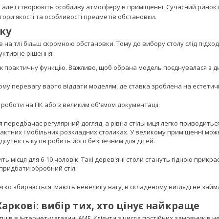
 але і створюють особливу атмосферу в приміщенні. Сучасний ринок 
тори якості та особливості предметів обстановки.
ку
е на тлі більш скромною обстановки. Тому до вибору столу слід підх
уктивне рішення:
іж практичну функцію. Важливо, щоб обрана модель поєднувалася з 
му перевагу варто віддати моделям, де ставка зроблена на естетичн
ї роботи на ПК або з великим об'ємом документації.
ія передбачає регулярний догляд, а рівна стільниця легко приводитьс
пактних і мобільних розкладних столиках. У великому приміщенні можн
ідсутність кутів робить його безпечним для дітей.
ть місця для 6-10 чоловік. Такі дерев'яні столи стануть гідною прикра
 придбати обробний стіл.
егко збираються, мають невелику вагу, в складеному вигляді не займ
аркові: вибір тих, хто цінує найкраще
ців в інтернет-магазині AMF. Клієнти з числа постійних замовників н