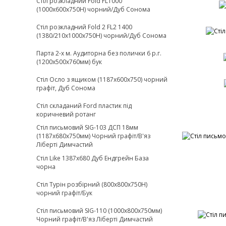
Стіл розкладний Fold FL1000
(1000х600х750Н) чорний/Дуб Сонома
Стіл розкладний Fold 2 FL2 1400
(1380/210х1000х750Н) чорний/Дуб Сонома
Парта 2-х м. Аудиторна без полички 6 р.г.
(1200х500х760мм) бук
Стіл Осло з ящиком (1187х600х750) чорний
графіт, Дуб Сонома
Стіл складаний Ford пластик під
коричневий ротанг
Стіл письмовий SIG-103 ДСП 18мм
(1187х680х750мм) Чорний графіт/В'яз
Ліберті Димчастий
Стіл Like 1387х680 Дуб Ендгрейн База
чорна
Стіл Турін розбірний (800х800х750H)
чорний графіт/Бук
Стіл письмовий SIG-110 (1000х800х750мм)
Чорний графіт/В'яз Ліберті Димчастий