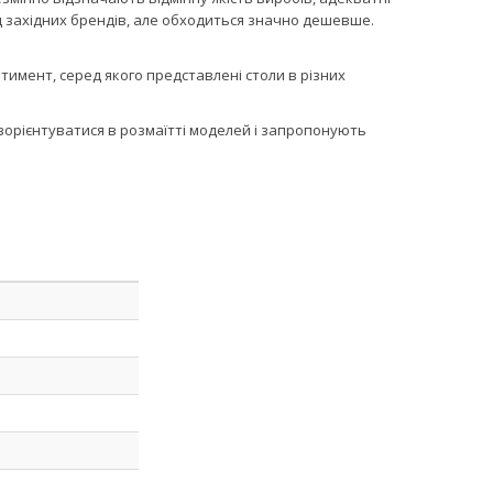
д західних брендів, але обходиться значно дешевше.
имент, серед якого представлені столи в різних
зорієнтуватися в розмаїтті моделей і запропонують