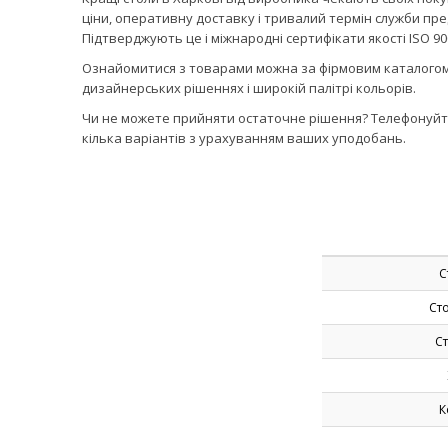
ціни, оперативну доставку і тривалий термін служби пр
Підтверджують це і міжнародні сертифікати якості ISO 90
Ознайомитися з товарами можна за фірмовим каталогом 
дизайнерських рішеннях і широкій палітрі кольорів.
Чи не можете прийняти остаточне рішення? Телефонуйте,
кілька варіантів з урахуванням ваших уподобань.
С
Ст
Ст
К