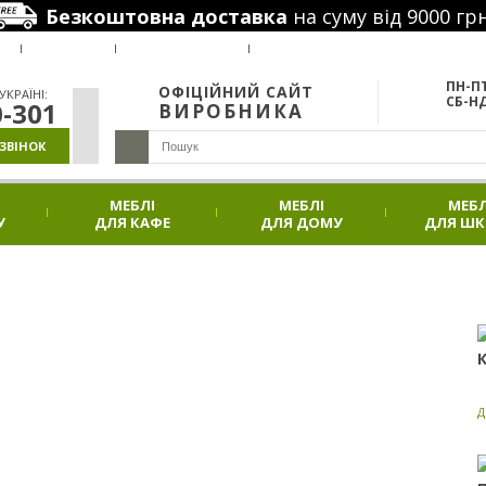
Безкоштовна доставка
на суму від 9000 грн
РУС
Я
ВАКАНСІЇ
НАШІ ПРОЕКТИ
АКЦІЇ
ПН-ПТ
ОФІЦІЙНИЙ САЙТ
КРАЇНІ:
СБ-НД
0-301
ВИРОБНИКА
ЗВІНОК
МЕБЛІ
МЕБЛІ
МЕБЛ
У
ДЛЯ КАФЕ
ДЛЯ ДОМУ
ДЛЯ Ш
Д