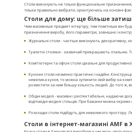
Столи виконують не тільки функціональне призначення,
тільки правильно вибрати, орієнтуючись на основні фак
Столи для дому: ще більше затиш
Чим масивніше предмет інтер'єру, тим помітніше він буд
призначення виробу, його параметри, зовнішнє і констр
Журнальні столи - частіше виконують декоративну, н
Туалетні столики - зазвичай прикрашають спальню. То
Комп'ютерні та офісні столи ідеальні для продуктивно
Кухонні столи незмінно практичні і надійні. Конструкц
невелика кухня, то можна зупинити свій вибір на ком
розмістити за ним більшу кількість людей. До того ж, в
Обідні моделі - масивні і респектабельні, надаючи доси
відповідні моделі стільців. При бажанні можна окремо
Розкладні столи підійдуть для невеликого простору. Л
Столи в інтернет-магазині AMF в Х
Кращі столи в Харкові від виробника чекають своїх покуп