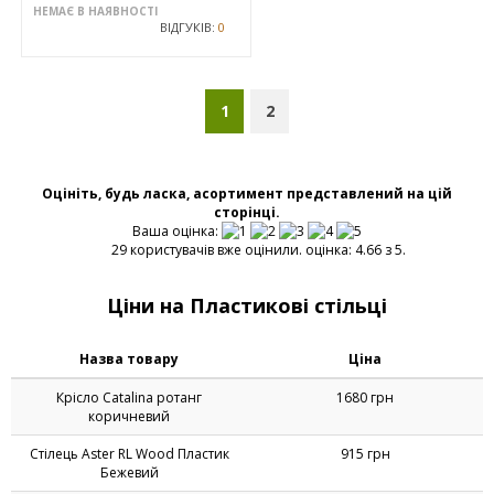
НЕМАЄ В НАЯВНОСТІ
НЕМАЄ В НАЯВНОСТІ
ВІДГУКІВ:
0
ВІДГУКІВ:
0
НОВИНКА
Стілець Vince пластик
світло-сірий
ЦІНА
899
ГРН
НЕМАЄ В НАЯВНОСТІ
ВІДГУКІВ:
0
1
2
Оцініть, будь ласка, асортимент представлений на цій
сторінці.
Ваша оцінка:
29 користувачів вже оцінили. оцінка: 4.66 з 5.