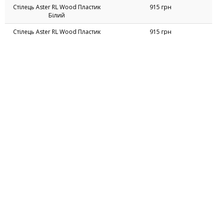
Ціни на Пластикові стільці
Назва товару
Ціна
Крісло Catalina ротанг
1680 грн
коричневий
Стілець Aster RL Wood Пластик
915 грн
Бежевий
Стілець Aster RL Wood Пластик
915 грн
Білий
Стілець Aster RL Wood Пластик
915 грн
жовтий
Стілець Aster RL Wood Пластик
915 грн
Карамель
Стілець Aster RL Wood Пластик
915 грн
Червоний
Стілець Aster RL Wood Пластик
915 грн
Сірий