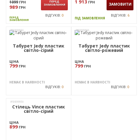
1 565
ГРН
ВІДГУКІВ:
1
ВІДГУКІВ:
2
ПІД ЗАМОВЛЕННЯ
ПІД ЗАМОВЛЕННЯ
ПЕРЕД
ЗАМОВЛЕННЯ
Стілець складаний
Стілець Ібіца (Кафе-2)
Knox-F пластик чорний
алюм пластик жовтий
ЦІНА
ЦІНА
1 913
1099
ПЕРЕД
ГРН
ГРН
ЗАМОВИТИ
ЗАМОВЛЕННЯ
989
ГРН
ВІДГУКІВ:
0
ВІДГУКІВ:
6
ПЕРЕД
ПІД ЗАМОВЛЕННЯ
ЗАМОВЛЕННЯ
НОВИНКА
НОВИНКА
Табурет Jedy пластик
Табурет Jedy пластик
світло-сірий
світло-рожевий
ЦІНА
ЦІНА
799
799
ГРН
ГРН