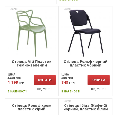
АКЦІЯ
АКЦІЯ
Стілець Viti Пластик
Стілець Рольф чорний
Темно-зелений
пластик чорний
ЦІНА
ЦІНА
1499
999
ГРН
ГРН
КУПИТИ
КУПИТИ
1 199
849
ГРН
ГРН
ВІДГУКІВ:
8
ВІДГУКІВ:
3
В НАЯВНОСТІ
В НАЯВНОСТІ
АКЦІЯ
Стілець Ібіца (Кафе-2)
чорний, пластик білий