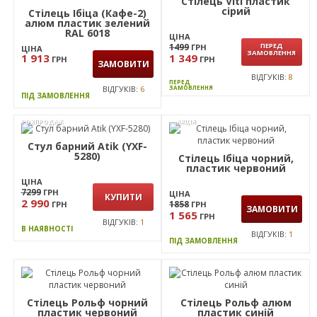
Стілець Ібіца (Кафе-2)
алюм пластик червоний
ЦІНА
1499
ГРН
ЦІНА
КУПИТИ
1 913
1 199
ГРН
ГРН
ЗАМОВИТИ
ВІДГУКІВ:
8
В НАЯВНОСТІ
ВІДГУКІВ:
6
ПІД ЗАМОВЛЕННЯ
ПЕРЕД
ЗАМОВЛЕННЯ
Стілець Viti пластик
сірий
Стілець Ібіца (Кафе-2)
алюм пластик зелений
RAL 6018
ЦІНА
1499
ПЕРЕД
ГРН
ЦІНА
ЗАМОВЛЕННЯ
1 913
1 349
ГРН
ГРН
ЗАМОВИТИ
ВІДГУКІВ:
8
ПЕРЕД
ВІДГУКІВ:
6
ЗАМОВЛЕННЯ
ПІД ЗАМОВЛЕННЯ
РОЗПРОДАЖ
АКЦІЯ
Стул барний Atik (YXF-
5280)
Стілець Ібіца чорний,
пластик червоний
ЦІНА