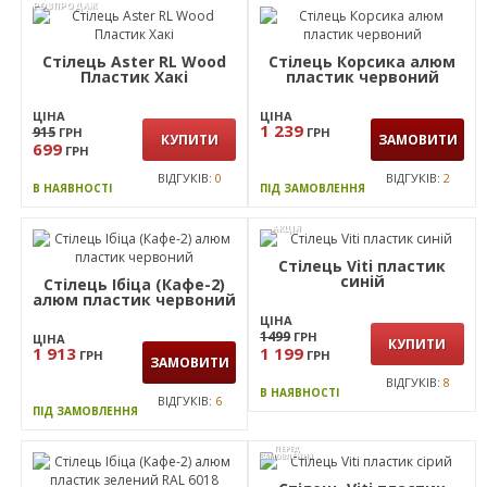
Стілець Cooper пластик
Стілець Aster RL Wood
білий
Пластик Червоний
ЦІНА
ЦІНА
949
915
ГРН
ГРН
КУПИТИ
КУПИТИ
699
ГРН
ВІДГУКІВ:
0
ВІДГУКІВ:
0
В НАЯВНОСТІ
В НАЯВНОСТІ
РОЗПРОДАЖ
Стілець Aster RL Wood
Стілець Корсика алюм
Пластик Хакі
пластик червоний
ЦІНА
ЦІНА
1 239
915
ГРН
ГРН
КУПИТИ
ЗАМОВИТИ
699
ГРН
ВІДГУКІВ:
0
ВІДГУКІВ:
2
В НАЯВНОСТІ
ПІД ЗАМОВЛЕННЯ
АКЦІЯ
Стілець Viti пластик
синій