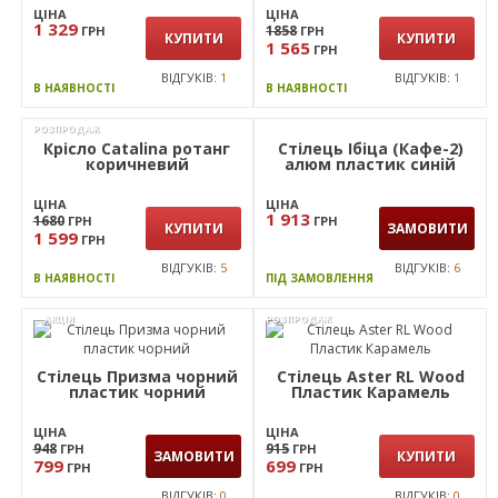
ЦІНА
1858
ГРН
КУПИТИ
1 565
ГРН
ВІДГУКІВ:
1
В НАЯВНОСТІ
Стілець Рольф хром
пластик сірий
ЦІНА
1 329
ГРН
КУПИТИ
ВІДГУКІВ:
1
В НАЯВНОСТІ
РОЗПРОДАЖ
Крісло Catalina ротанг
Стілець Ібіца (Кафе-2)
коричневий
алюм пластик синій
ЦІНА
ЦІНА
1 913
1680
ГРН
ГРН
КУПИТИ
ЗАМОВИТИ
1 599
ГРН
ВІДГУКІВ:
5
ВІДГУКІВ:
6
В НАЯВНОСТІ
ПІД ЗАМОВЛЕННЯ