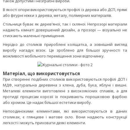
також допустимі і незграбні вироби.
В якості опори використовуються профілі із дерева або ДСП, прямі
або фігурні ніжки з дерева, металу, полімерних матеріалів.
Стільниця буває як дерев'яної, так і скляної. Непрозорі матеріали
надають кімнаті довершений дизайн, а прозорі — візуально не
стискають маленькі приміщення.
Нерідко до столиків прироблені коліщатка, а зовнішній вигляд
виробу нагадує візок. Це зроблено для більшої зручності та
можливості мобільного переміщення зони відпочинку.
Матеріал, що використовується
При створенні подібних столиків використовуються профілі ДСП і
МДФ, натуральна деревина з клена, дуба, бука, яблуні і вишні.
Металеві елементи виготовлені з високоякісних сплавів, а для
протидії процесам корозії їх покривають порошковою фарбою
або хромом. Це надає більшої естетики виробу.
Непоодинокими елементами, які використовуються в даних
столиках, є глянцеве і матове скло. Вони надають конструкції
легкості і можуть приховати деякі елементи.