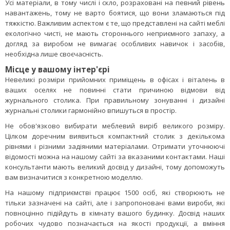
Усі матеріали, в тому числі і скло, розраховані на певний рівень
навантажень, тому не варто боятися, що вони зламаються під
тяжкістю. Важливим аспектом є те, що представлені ​​на сайті меблі
екологічно чисті, не мають стороннього неприємного запаху, а
догляд за виробом не вимагає особливих навичок і засобів,
необхідна лише своєчасність.
Місце у вашому інтер'єрі
Невеликі розміри прийомних приміщень в офісах і віталень в
ваших оселях не повинні стати причиною відмови від
журнального столика. При правильному зонуванні і дизайні
журнальні столики гармонійно впишуться в простір.
Не обов'язково вибирати меблевий виріб великого розміру.
Цілком доречним виявиться компактний столик з декількома
рівнями і різними задіяними матеріалами. Отримати уточнюючі
відомості можна на нашому сайті за вказаними контактами. Наші
консультанти мають великий досвід у дизайні, тому допоможуть
вам визначитися з конкретною моделлю.
На нашому підприємстві працює 1500 осіб, які створюють не
тільки зазначені на сайті, але і запропоновані вами вироби, які
повноцінно підійдуть в кімнату вашого будинку. Досвід наших
робочих чудово позначається на якості продукції, а вміння