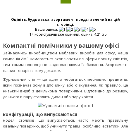
Оцініть, будь ласка, асортимент представлений на цій
сторінці.
Ваша оцінка:
14 користувачів вже оцінили. оцінка: 4.21 з 5.
Компактні помічники у вашому офісі
Займаючись виробництвом меблевих виробів для офісу, наша
компанія AMF намагається охоплювати всі сфери попиту клієнтів,
тим самим повноцінно задовольняючи їх бажання. Асортимент
наших товарів є тому доказом.
Журнальний стіл — це один з небагатьох меблевих предметів,
який позначає зону відпочинку або очікування. Як правило, це
низький виріб з декількома поверхнями. Відповідно до розміру,
до нього в пару ставлять диван або пару крісел.
конфігурації, що випускаються
моделі столиків, що випускаються, часто мають правильну
овальну поверхню, щоб уникнути травм і особливої ​​естетики. Але