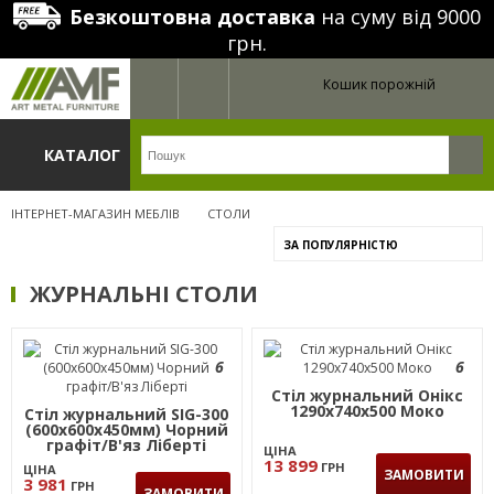
Безкоштовна доставка
на суму від 9000
грн.
Кошик порожній
КАТАЛОГ
ІНТЕРНЕТ-МАГАЗИН МЕБЛІВ
СТОЛИ
ЗА ПОПУЛЯРНІСТЮ
ЖУРНАЛЬНІ СТОЛИ
6
6
Стіл журнальний Онiкс
1290х740х500 Моко
Стіл журнальний SIG-300
(600х600х450мм) Чорний
графіт/В'яз Ліберті
ЦІНА
13 899
ГРН
ЦІНА
ЗАМОВИТИ
3 981
ГРН
ЗАМОВИТИ