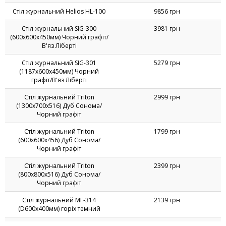
Стіл журнальний Helios HL-100
9856 грн
Стіл журнальний SIG-300
3981 грн
(600х600х450мм) Чорний графіт/
В'яз Ліберті
Стіл журнальний SIG-301
5279 грн
(1187х600х450мм) Чорний
графіт/В'яз Ліберті
Стіл журнальний Triton
2999 грн
(1300х700х516) Дуб Сонома/
Чорний графіт
Стіл журнальний Triton
1799 грн
(600х600х456) Дуб Сонома/
Чорний графіт
Стіл журнальний Triton
2399 грн
(800х800х516) Дуб Сонома/
Чорний графіт
Стіл журнальний МГ-314
2139 грн
(D600х400мм) горіх темний
Стіл журнальний МГ-315
3564 грн