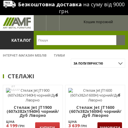
Безкоштовна доставка
на суму від 9000
грн.
Кошик порожній
КАТАЛОГ
ІНТЕРНЕТ-МАГАЗИН МЕБЛІВ
ТУМБИ
ЗА ПОПУЛЯРНІСТЮ
СТЕЛАЖІ
ХІТ
ПРОДАЖУ
6
6
Стелаж Jet JT1900
Стелаж Jet JT1600
(607х382х1940Н) чорний/
(607х382х1600Н) чорний/
Дуб Ліворно
Дуб Ліворно
ЦІНА
ЦІНА
4 199
3 639
ГРН
ГРН
КУПИТИ
ЗАМОВИТИ