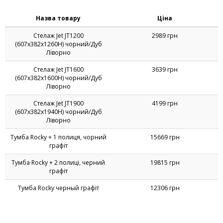
Назва товару
Ціна
Стелаж Jet JT1200
2989 грн
(607х382х1260Н) чорний/Дуб
Ліворно
Стелаж Jet JT1600
3639 грн
(607х382х1600Н) чорний/Дуб
Ліворно
Стелаж Jet JT1900
4199 грн
(607х382х1940Н) чорний/Дуб
Ліворно
Тумба Rocky + 1 полиця, чорний
15669 грн
графiт
Тумба Rocky + 2 полицi, черний
19815 грн
графiт
Тумба Rocky черный графiт
12306 грн