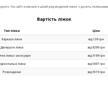
орого. На сайті компанії є цілий ряд моделей ліжок з досить лояльни
Вартість ліжок
Тип ліжка
Ціна
Каркаси ліжок
від 139 грн
Двоярусні ліжка
від 9299 грн
чні ліжка і аксесуари
від 3199 грн
дноспальні ліжка
від 5697 грн
Розкладачки
від 3519 грн