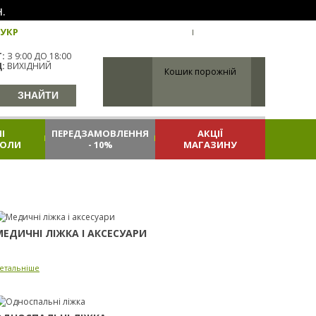
.
УКР
УКРАЇНА
ВХІД
РЕЄСТРАЦІЯ
:
З 9:00 ДО 18:00
:
ВИХІДНИЙ
Кошик порожній
І
ПЕРЕДЗАМОВЛЕННЯ
АКЦІЇ
КОЛИ
- 10%
МАГАЗИНУ
МЕДИЧНІ ЛІЖКА І АКСЕСУАРИ
етальніше