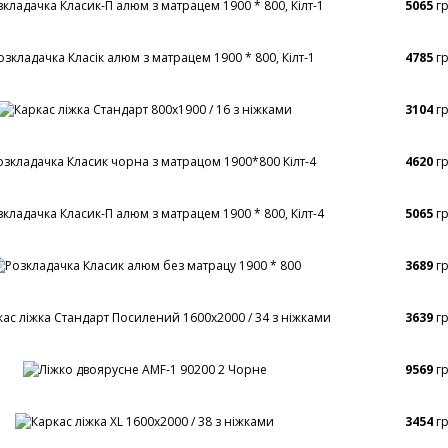
5065
г
4785
г
3104
г
4620
г
5065
г
3689
г
3639
г
9569
г
3454
г