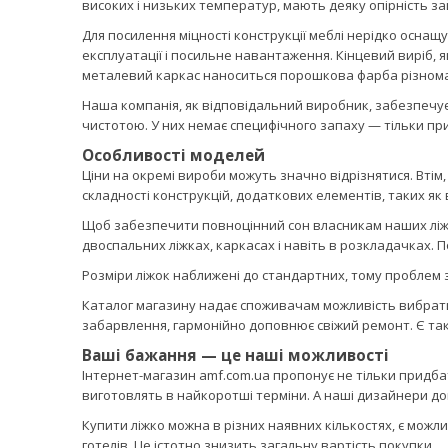
високих і низьких температур, мають деяку опірність з
Для посилення міцності конструкції меблі нерідко осн
експлуатації і посильне навантаження. Кінцевий виріб, 
металевий каркас наноситься порошкова фарба різномані
Наша компанія, як відповідальний виробник, забезпечує с
чистотою. У них немає специфічного запаху — тільки п
Особливості моделей
Ціни на окремі вироби можуть значно відрізнятися. Втім, 
складності конструкцій, додаткових елементів, таких як 
Щоб забезпечити повноцінний сон власникам наших ліжо
двоспальних ліжках, каркасах і навіть в розкладачках. 
Розміри ліжок наближені до стандартних, тому проблем з
Каталог магазину надає споживачам можливість вибрати 
забарвлення, гармонійно доповнює свіжий ремонт. Є тако
Ваші бажання — це наші можливості
Інтернет-магазин amf.com.ua пропонує не тільки придбати
виготовлять в найкоротші терміни. А наші дизайнери до
Купити ліжко можна в різних наявних кількостях, є мо
готелів. Це істотно знизить загальну вартість покупки.