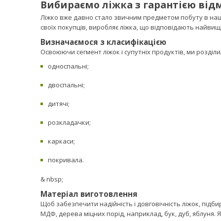
Вибираємо ліжка з гарантією відм
Ліжко вже давно стало звичним предметом побуту в наши
своїх покупців, виробляє ліжка, що відповідають найви
Визначаємося з класифікацією
Освоюючи сегмент ліжок і супутніх продуктів, ми розділил
односпальні;
двоспальні;
дитячі;
розкладачки;
каркаси;
покривала.
& nbsp;
Матеріал виготовлення
Щоб забезпечити надійність і довговічність ліжок, підбир
МДФ, дерева міцних порід, наприклад, бук, дуб, яблуня. 