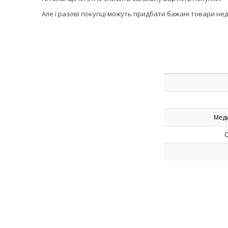
Але і разові покупці можуть придбати бажані товари нед
Меди
О