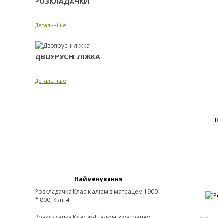
РОЗКЛАДАЧКИ
Детальніше
ДВОЯРУСНІ ЛІЖКА
Детальніше
В
Найменування
Розкладачка Класік алюм з матрацем 1900
* 800, Кiлт-4
Розкладачка Класик-П алюм з матрацем