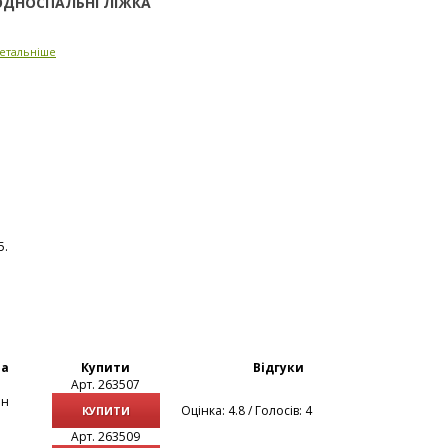
ОДНОСПАЛЬНІ ЛІЖКА
етальніше
5.
на
Купити
Відгуки
Арт. 263507
рн
Оцінка: 4.8 / Голосів: 4
КУПИТИ
Арт. 263509