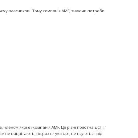
оєму власникові. Тому компанія AMF, знаючи потреби
 членом якої є і компанія AMF. Це різні полотна ДСП і
сом не вицвітають, не розтягуються, не псуються від