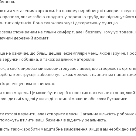
аймання.
ащуються металевим каркасом. На нашому виробництві використовують
як правило, являє собою квадратну порожню трубу, що підвищує його м
тних відтінків. Вона також виконує і декоративну функцію.
воїм споживачам не тільки комфорт, але і безпеку. Тому усі товари, к
риємний деревний аромат.
це не означає, що більш дешеві екземпляри менш якісні і зручні. Прост
візерунки і оббивка, а також задіяних матеріалів.
к, в своїх виробах ми використовуємо ламелі, що створюють ортопед
Подібна конструкція забезпечує також можливість значних навантажен
 їх розміщенням не виникає.
свою модель. Це може бути виріб в простих пастельних тонах, який 
ж і дитячі моделі у вигляді гоночної машини або ложа Русалочки.
 готові варіанти, але і створити власні. Загальна кількість робочих 
поможуть втілити ваші бажання в відчутну реальність.
жливість також зробити масштабне замовлення, якщо вам необхідно з