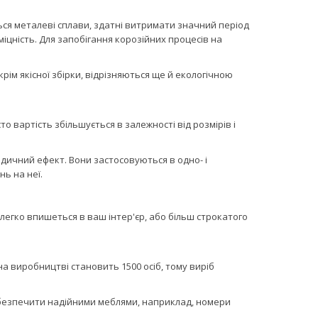
ся металеві сплави, здатні витримати значний період
іцність. Для запобігання корозійних процесів на
рім якісної збірки, відрізняються ще й екологічною
о вартість збільшується в залежності від розмірів і
ичний ефект. Вони застосовуються в одно- і
ь на неї.
легко впишеться в ваш інтер'єр, або більш строкатого
на виробництві становить 1500 осіб, тому виріб
абезпечити надійними меблями, наприклад, номери