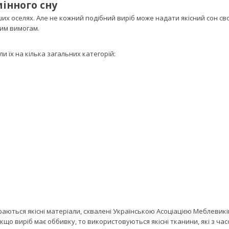
інного сну
х оселях. Але не кожний подібний виріб може надати якісний сон св
щим вимогам.
и їх на кілька загальних категорій:
аються якісні матеріали, схвалені Українською Асоціацією Меблевиків,
Якщо виріб має оббивку, то використовуються якісні тканини, які з ча