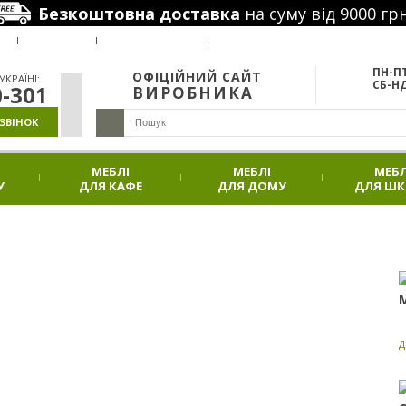
Безкоштовна доставка
на суму від 9000 грн
РУС
Я
ВАКАНСІЇ
НАШІ ПРОЕКТИ
АКЦІЇ
ПН-ПТ
ОФІЦІЙНИЙ САЙТ
КРАЇНІ:
СБ-НД
0-301
ВИРОБНИКА
ЗВІНОК
МЕБЛІ
МЕБЛІ
МЕБЛ
У
ДЛЯ КАФЕ
ДЛЯ ДОМУ
ДЛЯ Ш
Д