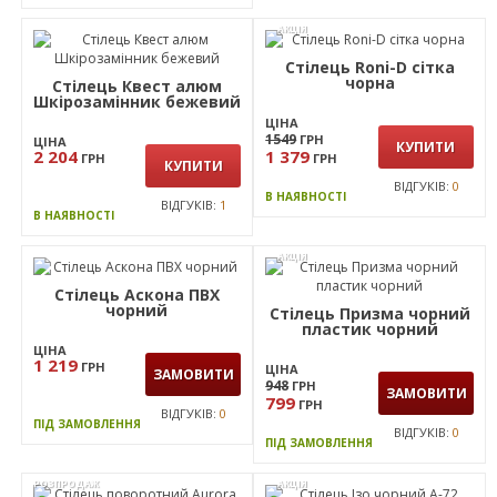
ХІТ
АКЦІЯ
ПРОДАЖУ
Стілець Ізо SP чорний
А-01
Стілець Квест хром
Шкірозамінник чорний
ЦІНА
1085
ГРН
ЦІНА
КУПИТИ
2 369
1 059
ГРН
ГРН
КУПИТИ
ВІДГУКІВ:
0
В НАЯВНОСТІ
ВІДГУКІВ:
3
В НАЯВНОСТІ
АКЦІЯ
Стілець Roni-D сітка
чорна
Стілець Квест алюм
Шкірозамінник бежевий
ЦІНА
1549
ГРН
ЦІНА
КУПИТИ
2 204
1 379
ГРН
ГРН
КУПИТИ
ВІДГУКІВ:
0
В НАЯВНОСТІ
ВІДГУКІВ:
1
В НАЯВНОСТІ
АКЦІЯ