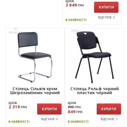
ЦІНА
3 849
ГРН
КУПИТИ
ВІДГУКІВ:
0
В НАЯВНОСТІ
ХІТ
АКЦІЯ
ПРОДАЖУ
Стілець Сільвія хром
Стілець Рольф чорний
Шкірозамінник чорний
пластик чорний
ЦІНА
ЦІНА
2 319
999
ГРН
ГРН
КУПИТИ
КУПИТИ
849
ГРН
ВІДГУКІВ:
0
ВІДГУКІВ:
3
В НАЯВНОСТІ
В НАЯВНОСТІ