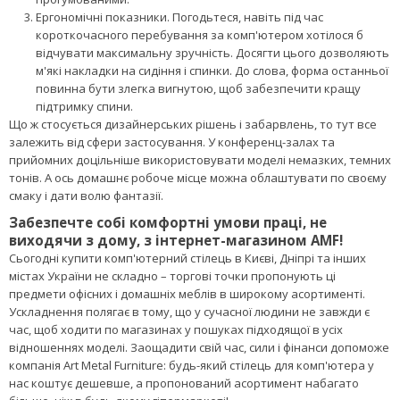
вона повинна відповідати як мінімум трьом параметрам. Яким?
Якісний оббивний матеріал. Саме від цього фактора
залежить, як довго обрана конструкція зможе зберігати
презентабельний зовнішній вигляд. Оптимальний варіант –
хороший шкірозамінник, шкіра або щільний текстиль.
Стійкість. Чим більше опорних точок має предмет
меблювання, тим більш стійким він буде. Якщо ж Ви
вибираєте модель на коліщатках, то краще, щоб вони були
прогумованими.
Ергономічні показники. Погодьтеся, навіть під час
короткочасного перебування за комп'ютером хотілося б
відчувати максимальну зручність. Досягти цього дозволяють
м'які накладки на сидіння і спинки. До слова, форма останньої
повинна бути злегка вигнутою, щоб забезпечити кращу
підтримку спини.
Що ж стосується дизайнерських рішень і забарвлень, то тут все
залежить від сфери застосування. У конференц-залах та
прийомних доцільніше використовувати моделі немазких, темних
тонів. А ось домашнє робоче місце можна облаштувати по своєму
смаку і дати волю фантазії.
Забезпечте собі комфортні умови праці, не