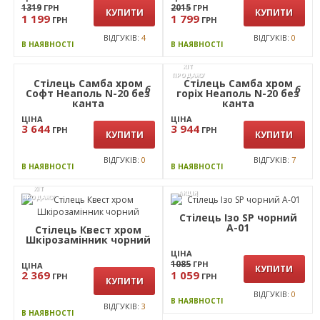
2015
ГРН
КУПИТИ
1 799
ГРН
ВІДГУКІВ:
0
В НАЯВНОСТІ
Стілець Ізо хром А-34
ЦІНА
1319
ГРН
КУПИТИ
1 199
ГРН
ВІДГУКІВ:
4
В НАЯВНОСТІ
ХІТ
ПРОДАЖУ
Стілець Самба хром
Стілець Самба хром
6
6
Софт Неаполь N-20 без
горіх Неаполь N-20 без
канта
канта
ЦІНА
ЦІНА
3 644
3 944
ГРН
ГРН
КУПИТИ
КУПИТИ
ВІДГУКІВ:
0
ВІДГУКІВ:
7
В НАЯВНОСТІ
В НАЯВНОСТІ