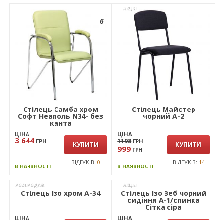
АКЦІЯ
6
Стілець Самба хром
Стiлець Майстер
Софт Неаполь N34- без
чорний А-2
канта
ЦІНА
ЦІНА
3 644
1198
ГРН
ГРН
КУПИТИ
КУПИТИ
999
ГРН
ВІДГУКІВ:
0
ВІДГУКІВ:
14
В НАЯВНОСТІ
В НАЯВНОСТІ
РОЗПРОДАЖ
АКЦІЯ
Стілець Ізо Веб чорний
сидіння А-1/спинка
Сітка сіра
ЦІНА