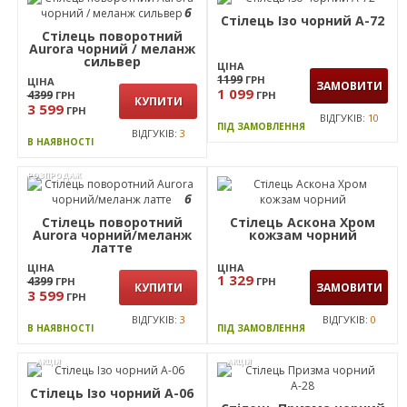
Стілець Аскона ПВХ
чорний
Стілець Призма чорний
пластик чорний
ЦІНА
1 219
ГРН
ЦІНА
ЗАМОВИТИ
948
ГРН
ЗАМОВИТИ
799
ГРН
ВІДГУКІВ:
0
ПІД ЗАМОВЛЕННЯ
ВІДГУКІВ:
0
ПІД ЗАМОВЛЕННЯ
РОЗПРОДАЖ
АКЦІЯ
6
Стілець Ізо чорний А-72
Стілець поворотний
Aurora чорний / меланж
сильвер
ЦІНА
1199
ГРН
ЦІНА
ЗАМОВИТИ
1 099
4399
ГРН
ГРН
КУПИТИ
3 599
ГРН
ВІДГУКІВ:
10
ПІД ЗАМОВЛЕННЯ
ВІДГУКІВ:
3
В НАЯВНОСТІ
РОЗПРОДАЖ
6
Стілець поворотний
Стілець Аскона Хром
Aurora чорний/меланж
кожзам чорний