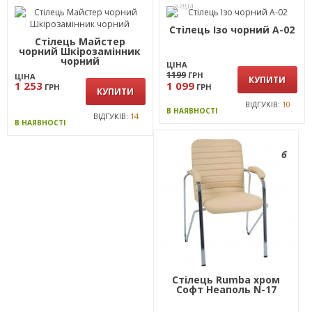
АКЦІЯ
Стілець Ізо чорний А-02
Стілець Майстер
чорний Шкірозамінник
чорний
ЦІНА
1199
ГРН
ЦІНА
КУПИТИ
1 253
1 099
ГРН
ГРН
КУПИТИ
ВІДГУКІВ:
10
В НАЯВНОСТІ
ВІДГУКІВ:
14
В НАЯВНОСТІ
6
Стілець Rumba хром
Софт Неаполь N-17