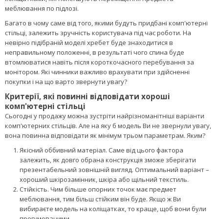
Якщо робота з ПК займає у Вас не більше трьох годин на день, то
немає ніякої необхідності витрачатися на спеціальне крісло.
Відмінною альтернативою їм в цьому випадку стануть
комп'ютерні стільці: їх покупка в рази вигідніше за ціною – і разом
з тим вони досить продумані і зручні, щоб спина не втомлювалася
під час сидіння за монітором. Традиційно такий стілець являє
собою конструкцію на чотири- або п'ятикутній опорі з високою
спинкою і м'якою оббивкою. Але сучасні виробники пропонують і
більш оригінальні моделі: з підголовником, підлокітниками і
коліщатками, які полегшують переміщення предмета
меблювання по підлозі.
Багато в чому саме від того, якими будуть придбані комп'ютерні
стільці, залежить зручність користувача під час роботи. На
невірно підібраній моделі хребет буде знаходитися в
неправильному положенні, в результаті чого спина буде
втомлюватися навіть після короткочасного перебування за
монітором. Які чинники важливо врахувати при здійсненні
покупки і на що варто звернути увагу?
Критерії, які повинні відповідати хороші
комп'ютерні стільці
Сьогодні у продажу можна зустріти найрізноманітніші варіанти
комп'ютерних стільців. Але на яку б модель Ви не звернули увагу,