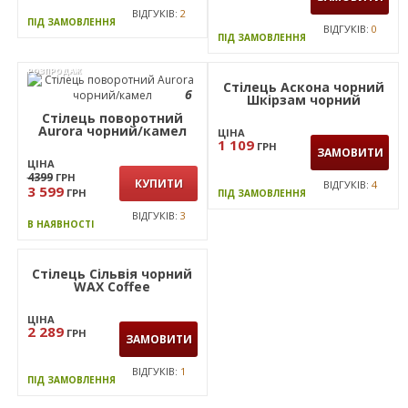
ПІД ЗАМОВЛЕННЯ
ВІДГУКІВ:
4
ПІД ЗАМОВЛЕННЯ
АКЦІЯ
Стілець Призма чорний
А-1
Стілець Майстер хром
Шкірозамінник бежевий
ЦІНА
1179
ГРН
ЦІНА
ЗАМОВИТИ
1 079
1 473
ГРН
ГРН
ЗАМОВИТИ
ВІДГУКІВ:
2
ПІД ЗАМОВЛЕННЯ
ВІДГУКІВ:
0
ПІД ЗАМОВЛЕННЯ
РОЗПРОДАЖ
Стілець Аскона чорний
6
Шкірзам чорний
Стілець поворотний
Aurora чорний/камел
ЦІНА
1 109
ГРН
ЗАМОВИТИ
ЦІНА
4399
ГРН
КУПИТИ
ВІДГУКІВ:
4
3 599
ГРН
ПІД ЗАМОВЛЕННЯ
ВІДГУКІВ:
3
В НАЯВНОСТІ