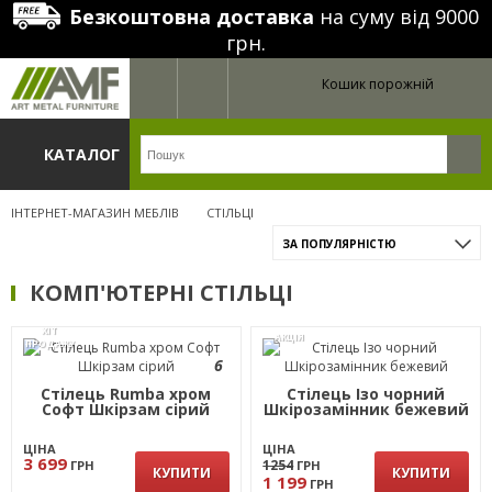
Безкоштовна доставка
на суму від 9000
грн.
Кошик порожній
КАТАЛОГ
ІНТЕРНЕТ-МАГАЗИН МЕБЛІВ
СТІЛЬЦІ
ЗА ПОПУЛЯРНІСТЮ
КОМП'ЮТЕРНІ СТІЛЬЦІ
ХІТ
АКЦІЯ
ПРОДАЖУ
6
Стілець Rumba хром
Стілець Ізо чорний
Софт Шкiрзам сірий
Шкірозамінник бежевий
ЦІНА
ЦІНА
3 699
1254
ГРН
ГРН
КУПИТИ
КУПИТИ
1 199
ГРН