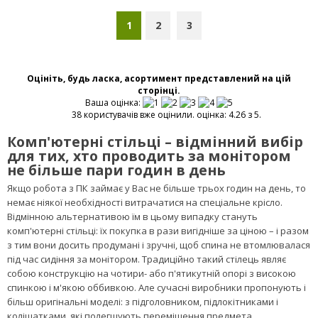
Стілець Сільвія чорний
WAX Coffee
ЦІНА
2 289
ГРН
ЗАМОВИТИ
ВІДГУКІВ:
1
ПІД ЗАМОВЛЕННЯ
1
2
3
Оцініть, будь ласка, асортимент представлений на цій
сторінці.
Ваша оцінка:
38 користувачів вже оцінили. оцінка: 4.26 з 5.
Комп'ютерні стільці – відмінний вибір
для тих, хто проводить за монітором
не більше пари годин в день