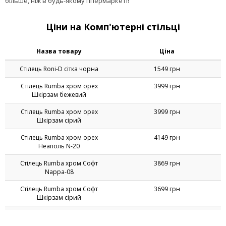
виходячи з дому, з інтернет-магазином AMF!
Сьогодні купити комп'ютерний стілець в Києві, Дніпрі та інших
містах України не складно – торгові точки пропонують ці
предмети офісних і домашніх меблів в широкому асортименті.
Ускладнення полягає в тому, що у сучасної людини не завжди є
час, щоб ходити по магазинах у пошуках підходящої в усіх
відношеннях моделі. Заощадити свій час, сили і фінанси допоможе
компанія Art Metal Furniture: будь-який стілець для комп'ютера у
нас коштує дешевше, а пропонований асортимент набагато
більше, ніж в будь-якому гіпермаркеті!
Ціни на Комп'ютерні стільці
Назва товару
Ціна
Стілець Roni-D сітка чорна
1549 грн
Стілець Rumba хром орех
3999 грн
Шкірзам бежевий
Стілець Rumba хром орех
3999 грн
Шкірзам сірий