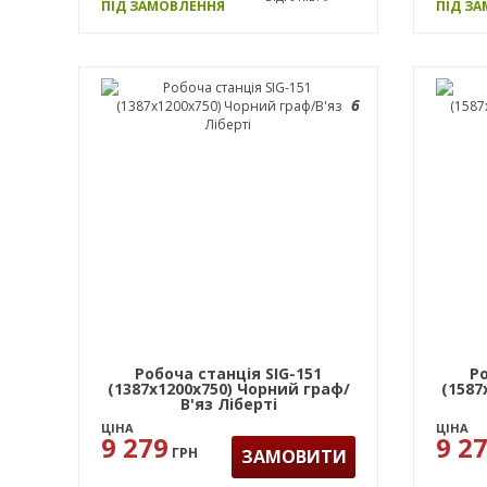
ПІД ЗАМОВЛЕННЯ
ПІД З
6
Робоча станція SIG-151
Ро
(1387х1200х750) Чорний граф/
(1587
В'яз Ліберті
ЦІНА
ЦІНА
9 279
9 2
ГРН
ЗАМОВИТИ