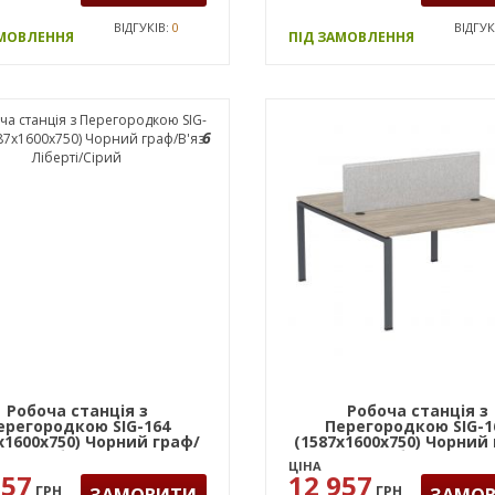
ВІДГУКІВ:
0
ВІДГУК
АМОВЛЕННЯ
ПІД ЗАМОВЛЕННЯ
6
Робоча станція з
Робоча станція з
ерегородкою SIG-164
Перегородкою SIG-1
х1600х750) Чорний граф/
(1587х1600х750) Чорний
В'яз Ліберті/Сірий
В'яз Ліберті/Сірий
ЦІНА
957
12 957
ГРН
ГРН
ЗАМОВИТИ
ЗАМО