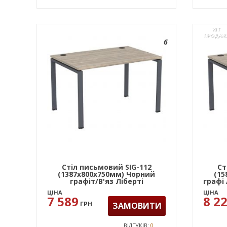
ХІТ
ПРОДАЖ
6
Стіл письмовий SIG-112
Ст
(1387х800х750мм) Чорний
(15
графіт/В'яз Ліберті
графі
Димчастий
ЦІНА
ЦІНА
7 589
8 2
ГРН
ЗАМОВИТИ
ВІДГУКІВ:
0