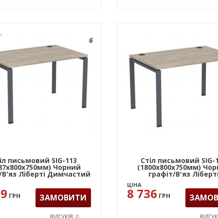
У
6
іл письмовий SIG-113
Стіл письмовий SIG-
87х800х750мм) Чорний
(1800х800х750мм) Чо
 /В'яз Ліберті Димчастий
графіт/В'яз Ліберт
Димчастий
ЦІНА
29
8 736
ГРН
ГРН
ЗАМОВИТИ
ЗАМО
ВІДГУКІВ:
0
ВІДГУК