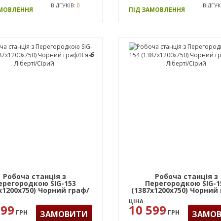
ВІДГУКІВ:
0
ВІДГУК
АМОВЛЕННЯ
ПІД ЗАМОВЛЕННЯ
6
Робоча станція з
Робоча станція з
ерегородкою SIG-153
Перегородкою SIG-1
х1200х750) Чорний граф/
(1387х1200х750) Чорний
В'яз Ліберті/Сірий
В'яз Ліберті/Сірий
ЦІНА
599
10 599
ГРН
ГРН
ЗАМОВИТИ
ЗАМО