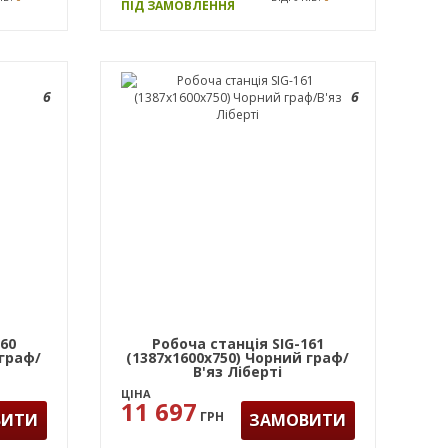
ПІД ЗАМОВЛЕННЯ
6
6
160
Робоча станція SIG-161
 граф/
(1387х1600х750) Чорний граф/
В'яз Ліберті
ЦІНА
11 697
ГРН
ВИТИ
ЗАМОВИТИ