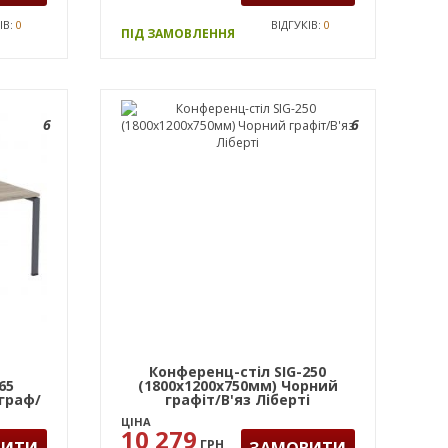
ІВ:
0
ВІДГУКІВ:
0
ПІД ЗАМОВЛЕННЯ
6
6
Конференц-стіл SIG-250
65
(1800х1200х750мм) Чорний
 граф/
графіт/В'яз Ліберті
ЦІНА
10 279
ГРН
ВИТИ
ЗАМОВИТИ