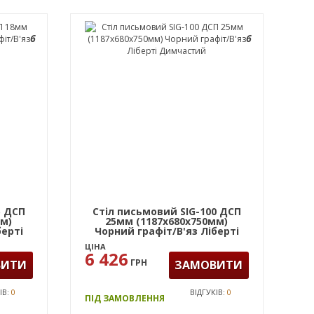
6
6
5 ДСП
Стіл письмовий SIG-100 ДСП
мм)
25мм (1187х680х750мм)
берті
Чорний графіт/В'яз Ліберті
Димчастий
ЦІНА
6 426
ГРН
ВИТИ
ЗАМОВИТИ
ІВ:
0
ВІДГУКІВ:
0
ПІД ЗАМОВЛЕННЯ