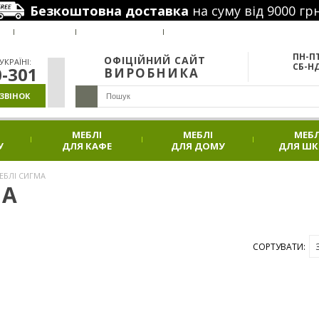
Безкоштовна доставка
на суму від 9000 грн
РУС
Я
ВАКАНСІЇ
НАШІ ПРОЕКТИ
АКЦІЇ
ПН-ПТ
ОФІЦІЙНИЙ САЙТ
КРАЇНІ:
СБ-НД
0-301
ВИРОБНИКА
ЗВІНОК
МЕБЛІ
МЕБЛІ
МЕБЛ
У
ДЛЯ КАФЕ
ДЛЯ ДОМУ
ДЛЯ Ш
ЕБЛІ СИГМА
МА
СОРТУВАТИ: