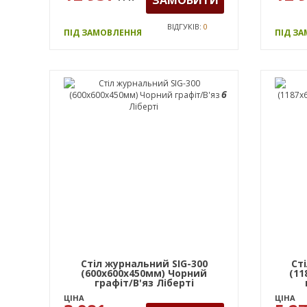
ВІДГУКІВ:
0
ПІД ЗАМОВЛЕННЯ
ПІД З
6
Стіл журнальний SIG-300
Ст
(600х600х450мм) Чорний
(11
графіт/В'яз Ліберті
ЦІНА
ЦІНА