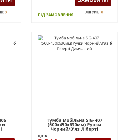
ІВ:
0
ВІДГУКІВ:
0
ПІД ЗАМОВЛЕННЯ
6
6
406
Тумба мобільна SIG-407
ки
(500х450х630мм) Ручки
і
Чорний/В'яз Ліберті
Димчастий
ЦІНА