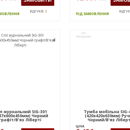
ВІДГУКІВ:
0
ВІДГУК
АМОВЛЕННЯ
ПІД ЗАМОВЛЕННЯ
ХІТ
ПРОДАЖУ
6
іл журнальний SIG-301
Тумба мобільна SIG-
87х600х450мм) Чорний
(420х420х630мм) Руч
графіт/В'яз Ліберті
Чорний/В'яз Ліберт
Димчастий
ЦІНА