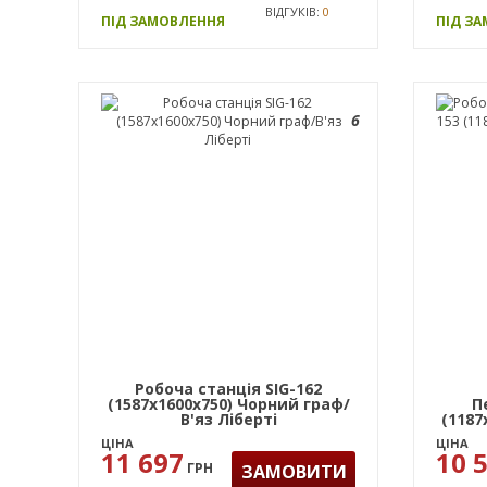
ВІДГУКІВ:
0
ПІД ЗАМОВЛЕННЯ
ПІД З
6
Робоча станція SIG-162
(1587х1600х750) Чорний граф/
П
В'яз Ліберті
(1187
ЦІНА
ЦІНА
11 697
10 
ГРН
ЗАМОВИТИ