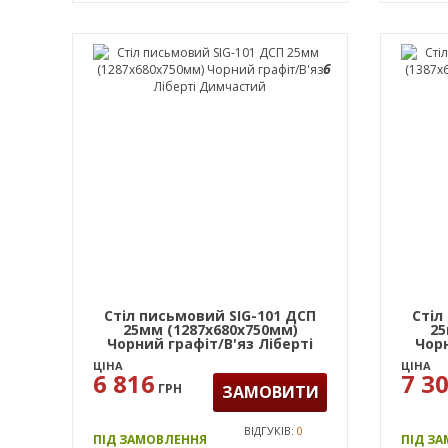
6
Стіл письмовий SIG-101 ДСП
Стіл
25мм (1287х680х750мм)
25
Чорний графіт/В'яз Ліберті
Чорн
Димчастий
ЦІНА
ЦІНА
6 816
7 3
ГРН
ЗАМОВИТИ
ВІДГУКІВ:
0
ПІД ЗАМОВЛЕННЯ
ПІД З