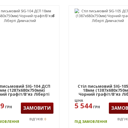
6
 письмовий SIG-104 ДСП
Стіл письмовий SIG-10
мм (1287х680х750мм)
18мм (1387х680х750
ий графіт/В'яз Ліберті
Чорний графіт/В'яз Лі
Димчастий
Димчастий
ЦІНА
19
5 544
ГРН
ГРН
ЗАМОВИТИ
ЗАМО
ВІДГУКІВ:
0
ВІДГУК
АМОВЛЕННЯ
ПІД ЗАМОВЛЕННЯ