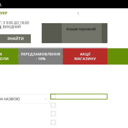
.
УКР
УКРАЇНА
ВХІД
РЕЄСТРАЦІЯ
:
З 9:00 ДО 18:00
:
ВИХІДНИЙ
Кошик порожній
І
ПЕРЕДЗАМОВЛЕННЯ
АКЦІЇ
КОЛИ
- 10%
МАГАЗИНУ
ЗА НАЗВОЮ