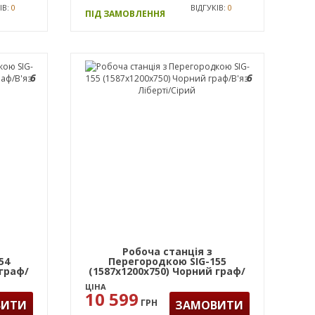
ІВ:
0
ВІДГУКІВ:
0
ПІД ЗАМОВЛЕННЯ
6
6
Робоча станція з
54
Перегородкою SIG-155
 граф/
(1587х1200х750) Чорний граф/
В'яз Ліберті/Сірий
ЦІНА
10 599
ГРН
ВИТИ
ЗАМОВИТИ