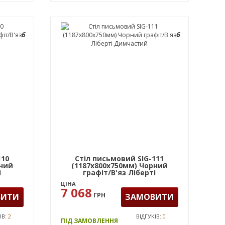
6
6
110
Стіл письмовий SIG-111
рний
(1187х800х750мм) Чорний
і
графіт/В'яз Ліберті
Димчастий
ЦІНА
7 068
ГРН
ВИТИ
ЗАМОВИТИ
ІВ:
2
ВІДГУКІВ:
0
ПІД ЗАМОВЛЕННЯ