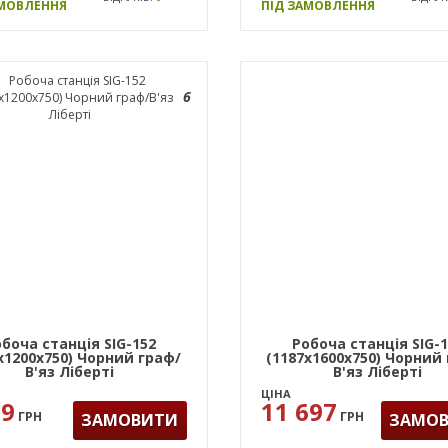
АМОВЛЕННЯ
ПІД ЗАМОВЛЕННЯ
6
боча станція SIG-152
Робоча станція SIG-
х1200х750) Чорний граф/
(1187х1600х750) Чорний
В'яз Ліберті
В'яз Ліберті
ЦІНА
79
11 697
ГРН
ГРН
ЗАМОВИТИ
ЗАМО