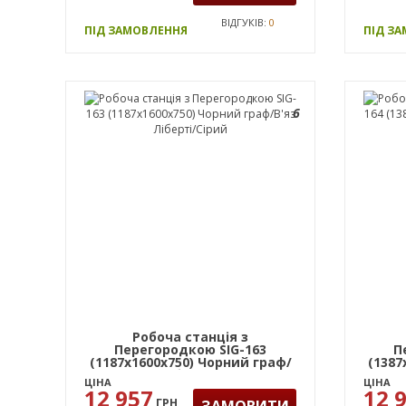
ВІДГУКІВ:
0
ПІД ЗАМОВЛЕННЯ
ПІД З
6
Робоча станція з
Перегородкою SIG-163
П
(1187х1600х750) Чорний граф/
(1387
В'яз Ліберті/Сірий
ЦІНА
ЦІНА
12 957
12 
ГРН
ЗАМОВИТИ