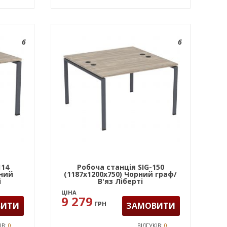
6
6
114
Робоча станція SIG-150
рний
(1187х1200х750) Чорний граф/
і
В'яз Ліберті
ЦІНА
9 279
ГРН
ВИТИ
ЗАМОВИТИ
ІВ:
0
ВІДГУКІВ:
0