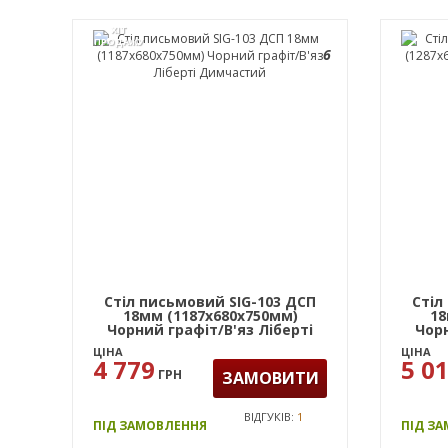
ХІТ
ПРОДАЖУ
6
Стіл письмовий SIG-103 ДСП
Стіл
18мм (1187х680х750мм)
18
Чорний графіт/В'яз Ліберті
Чорн
Димчастий
ЦІНА
ЦІНА
4 779
5 0
ГРН
ЗАМОВИТИ
ВІДГУКІВ:
1
ПІД ЗАМОВЛЕННЯ
ПІД З