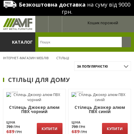
Безкоштовна доставка
на суму від 9000
грн.
Кошик порожній
КАТАЛОГ
ІНТЕРНЕТ-МАГАЗИН МЕБЛІВ
СТІЛЬЦІ
ЗА ПОПУЛЯРНІСТЮ
СТІЛЬЦІ ДЛЯ ДОМУ
АКЦІЯ
АКЦІЯ
Стілець Джокер алюм
Стілець Джокер алюм
ПВХ чорний
ПВХ синій
ЦІНА
ЦІНА
799
799
ГРН
ГРН
КУПИТИ
КУПИТИ
689
689
ГРН
ГРН