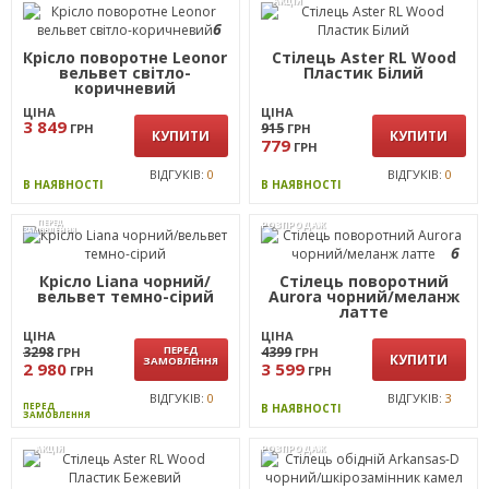
АКЦІЯ
6
Крісло поворотне Leonor
Стілець Aster RL Wood
вельвет світло-
Пластик Білий
коричневий
ЦІНА
ЦІНА
3 849
915
ГРН
ГРН
КУПИТИ
КУПИТИ
779
ГРН
ВІДГУКІВ:
0
ВІДГУКІВ:
0
В НАЯВНОСТІ
В НАЯВНОСТІ
ПЕРЕД
РОЗПРОДАЖ
ЗАМОВЛЕННЯ
6
Крісло Liana чорний/
Стілець поворотний
вельвет темно-сірий
Aurora чорний/меланж
латте
ЦІНА
ЦІНА
3298
ПЕРЕД
4399
ГРН
ГРН
КУПИТИ
ЗАМОВЛЕННЯ
2 980
3 599
ГРН
ГРН
ВІДГУКІВ:
0
ВІДГУКІВ:
3
ПЕРЕД
В НАЯВНОСТІ
ЗАМОВЛЕННЯ
АКЦІЯ
РОЗПРОДАЖ