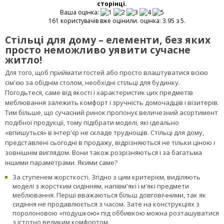
Оцініть, будь ласка, асортимент представлений на цій
сторінці.
Ваша оцінка:
161 користувачів вже оцінили. оцінка: 3.95 з 5.
Стільці для дому – елементи, без яких
просто неможливо уявити сучасне
житло!
Для того, щоб приймати гостей або просто влаштуватися всією
сім'єю за обіднім столом, необхідні стільці для будинку.
Погодьтеся, саме від якості і характеристик цих предметів
меблювання залежить комфорт і зручність домочадців і візитерів.
Тим більше, що сучасний ринок пропонує величезний асортимент
подібної продукції, тому підібрати моделі, які ідеально
«впишуться» в інтер'єр не складе труднощів. Стільці для дому,
представлені сьогодні в продажу, відрізняються не тільки ціною і
зовнішнім виглядом. Вони також розрізняються і за багатьма
іншими параметрами. Якими саме?
За ступенем жорсткості. Згідно з цим критерієм, виділяють
моделі з жорстким сидінням, напівм'які і м'які предмети
меблювання. Перші вважаються більш довговічними, так як
сидіння не продавлюється з часом. Зате на конструкціях з
поролоновою «подушкою» під оббивкою можна розташуватися