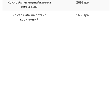
Крісло Ashley чорна/тканина
2699 грн
темна-кава
Крісло Catalina ротанг
1680 грн
коричневий
Крісло Emily чорний/вельвет
2699 грн
темно-сірий
Крісло Giselle коричневий
3459 грн
Крісло Giselle сірий
3459 грн
Крісло Jenny вельвет капучіно
2999 грн
©1999-2026 AMF Ukraine, LLC. All rights reserved
Компанія "АМФ Україна"
Україна, 49101,
м. Дніпро
,
вул. Миколи Руденка, 53а
e-mail:
info@amf.com.ua
hotline:
0-800-300-301
(безкоштовно на території України)