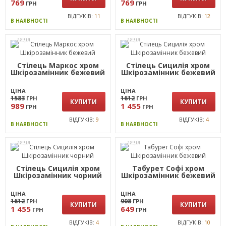
1027
1027
ГРН
ГРН
КУПИТИ
КУПИТИ
769
769
ГРН
ГРН
ВІДГУКІВ:
11
ВІДГУКІВ:
12
В НАЯВНОСТІ
В НАЯВНОСТІ
АКЦІЯ
АКЦІЯ
Стілець Маркос хром
Стілець Сицилія хром
Шкiрозамiнник бежевий
Шкірозамінник бежевий
ЦІНА
ЦІНА
1583
1612
ГРН
ГРН
КУПИТИ
КУПИТИ
989
1 455
ГРН
ГРН
ВІДГУКІВ:
9
ВІДГУКІВ:
4
В НАЯВНОСТІ
В НАЯВНОСТІ
АКЦІЯ
АКЦІЯ
Стілець Сицилія хром
Табурет Софі хром
Шкірозамінник чорний
Шкірозамінник бежевий
ЦІНА
ЦІНА
1612
908
ГРН
ГРН
КУПИТИ
КУПИТИ
1 455
649
ГРН
ГРН