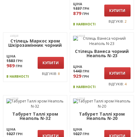
ЦІНА
ЦІНА
854
1337
ГРН
ГРН
КУПИТИ
КУПИТИ
879
ГРН
ВІДГУКІВ:
22
ВІДГУКІВ:
2
В НАЯВНОСТІ
В НАЯВНОСТІ
АКЦІЯ
АКЦІЯ
Стілець Маркос хром
Шкірозамінник чорний
Стілець Ванеса чорний
Неаполь N-23
ЦІНА
1583
ГРН
КУПИТИ
989
ГРН
ЦІНА
1443
ГРН
КУПИТИ
ВІДГУКІВ:
8
929
ГРН
В НАЯВНОСТІ
ВІДГУКІВ:
4
В НАЯВНОСТІ
АКЦІЯ
АКЦІЯ
Табурет Таллі хром
Табурет Таллі хром
Неаполь N-32
Неаполь N-20
ЦІНА
ЦІНА