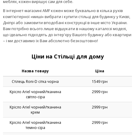
конструкцій та ін. Чи необхідні подібні доповнення у домашніх
меблях, кожен вирішує сам для себе.
В інтернет-магазині AMF кожен може буквально в кілька рухів
комп'ютерної «миші» вибрати і купити стільці для будинку у Києві,
Дніпрі або замовити вподобані конструкції в інше місто України.
Вам потрібно всього лише відшукати в нашому каталозі моделі,
що ідеально підходять до інтер'єру Вашого будинку або квартири
– і ми доставимо їх Вам абсолютно безкоштовно!
Ціни на Стільці для дому
Назва товару
Ціна
Стілець Roni-D сітка чорна
1549 грн
Крісло Ariel чорний/тканина
2999 грн
світло-сіра
Крісло Ariel чорний/тканина
2999 грн
крем
Крісло Ariel чорний/тканина
2999 грн
темно-сіра