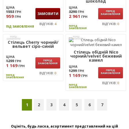
Неаполь N-32
Jasmin-C вельвет
шоколад
ЦІНА
ЦІНА
1553
3290
ПЕРЕД
ГРН
ГРН
ЗАМОВИТИ
ЗАМОВЛЕННЯ
959
2 961
ГРН
ГРН
ВІДГУКІВ:
4
ВІДГУКІВ:
0
ПЕРЕД
ПІД ЗАМОВЛЕННЯ
ЗАМОВЛЕННЯ
ПЕРЕД
ПЕРЕД
ЗАМОВЛЕННЯ
ЗАМОВЛЕННЯ
Стілець Cherry чорний/
вельвет сіро-синій
Стілець обідній Nico
чорний/velvet бежевий
ЦІНА
камел
1299
ПЕРЕД
ГРН
ЗАМОВЛЕННЯ
1 169
ГРН
ЦІНА
1299
ПЕРЕД
ГРН
ВІДГУКІВ:
0
ЗАМОВЛЕННЯ
1 169
ПЕРЕД
ГРН
ЗАМОВЛЕННЯ
ВІДГУКІВ:
0
ПЕРЕД
ЗАМОВЛЕННЯ
1
2
3
4
5
6
7