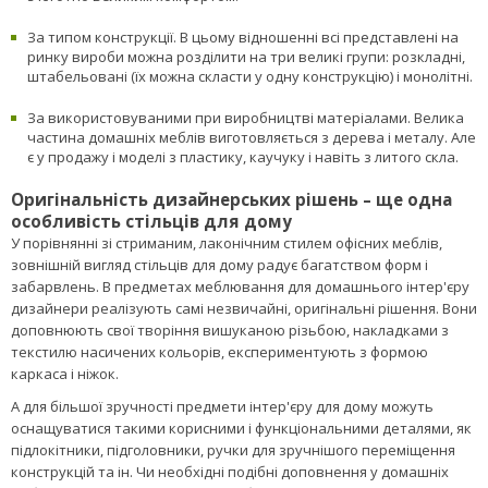
з істотно великим комфортом.
За типом конструкції. В цьому відношенні всі представлені на
ринку вироби можна розділити на три великі групи: розкладні,
штабельовані (їх можна скласти у одну конструкцію) і монолітні.
За використовуваними при виробництві матеріалами. Велика
частина домашніх меблів виготовляється з дерева і металу. Але
є у продажу і моделі з пластику, каучуку і навіть з литого скла.
Оригінальність дизайнерських рішень – ще одна
особливість стільців для дому
У порівнянні зі стриманим, лаконічним стилем офісних меблів,
зовнішній вигляд стільців для дому радує багатством форм і
забарвлень. В предметах меблювання для домашнього інтер'єру
дизайнери реалізують самі незвичайні, оригінальні рішення. Вони
доповнюють свої творіння вишуканою різьбою, накладками з
текстилю насичених кольорів, експериментують з формою
каркаса і ніжок.
А для більшої зручності предмети інтер'єру для дому можуть
оснащуватися такими корисними і функціональними деталями, як
підлокітники, підголовники, ручки для зручнішого переміщення