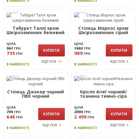
ВІДГУКІВ:
4
ВІДГУКІВ:
10
В НАЯВНОСТІ
В НАЯВНОСТІ
АКЦІЯ
АКЦІЯ
Табурет Таллі хром
Стілець Маркос хром
Шкiрозамiнник бежевий
Шкiрозамiнник сiрий
ЦІНА
ЦІНА
967
1583
ГРН
ГРН
КУПИТИ
КУПИТИ
735
989
ГРН
ГРН
ВІДГУКІВ:
12
ВІДГУКІВ:
8
В НАЯВНОСТІ
В НАЯВНОСТІ
АКЦІЯ
АКЦІЯ
Стілець Джокер чорний
Крісло Ariel чорний/
ПВХ чорний
тканина темно-сіра
ЦІНА
ЦІНА
799
2999
ГРН
ГРН
КУПИТИ
КУПИТИ
648
2 499
ГРН
ГРН
ВІДГУКІВ:
6
ВІДГУКІВ:
0
В НАЯВНОСТІ
В НАЯВНОСТІ