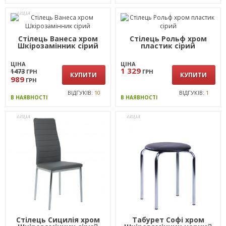
АКЦІЯ
Стілець Ванеса хром
Стілець Рольф хром
Шкірозамінник сiрий
пластик сірий
ЦІНА
ЦІНА
1 329
1473
ГРН
ГРН
КУПИТИ
КУПИТИ
989
ГРН
ВІДГУКІВ:
10
ВІДГУКІВ:
1
В НАЯВНОСТІ
В НАЯВНОСТІ
АКЦІЯ
АКЦІЯ
Стілець Сицилія хром
Табурет Софі хром