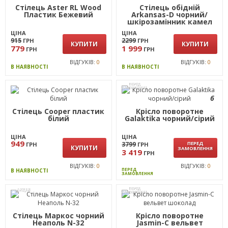
Стілець Aster RL Wood
Стілець обідній
Пластик Бежевий
Arkansas-D чорний/
шкірозамінник камел
ЦІНА
ЦІНА
915
2299
ГРН
ГРН
КУПИТИ
КУПИТИ
779
1 999
ГРН
ГРН
ВІДГУКІВ:
0
ВІДГУКІВ:
0
В НАЯВНОСТІ
В НАЯВНОСТІ
ПЕРЕД
ЗАМОВЛЕННЯ
6
Стілець Cooper пластик
Крісло поворотне
білий
Galaktika чорний/сірий
ЦІНА
ЦІНА
949
3799
ПЕРЕД
ГРН
ГРН
КУПИТИ
ЗАМОВЛЕННЯ
3 419
ГРН
ВІДГУКІВ:
0
ВІДГУКІВ:
0
ПЕРЕД
В НАЯВНОСТІ
ЗАМОВЛЕННЯ
ПЕРЕД
АКЦІЯ
ЗАМОВЛЕННЯ
Стілець Маркос чорний
Крісло поворотне