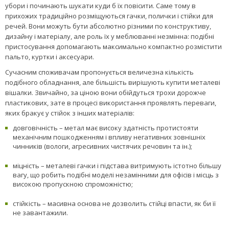
більшість людей робить схожі дії – знімають верхній одяг і головні
убори і починають шукати куди б їх повісити. Саме тому в
прихожих традиційно розміщуються гачки, полички і стійки для
речей. Вони можуть бути абсолютно різними по конструктиву,
дизайну і матеріалу, але роль їх у меблюванні незмінна: подібні
пристосування допомагають максимально компактно розмістити
пальто, куртки і аксесуари.
Сучасним споживачам пропонується величезна кількість
подібного обладнання, але більшість вирішують купити металеві
вішалки. Звичайно, за ціною вони обійдуться трохи дорожче
пластикових, зате в процесі використання проявлять переваги,
яких бракує у стійок з інших матеріалів:
довговічність – метал має високу здатність протистояти
механічним пошкодженням і впливу негативних зовнішніх
чинників (вологи, агресивних чистячих речовин та ін.);
міцність – металеві гачки і підстава витримують істотно більшу
вагу, що робить подібні моделі незамінними для офісів і місць з
високою пропускною спроможністю;
стійкість – масивна основа не дозволить стійці впасти, як би її
не завантажили.