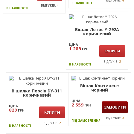
ВІДГУКІВ:
4
В НАЯВНОСТІ
ВІДГУКІВ:
4
В НАЯВНОСТІ
Вішак Лотос Y-292А
коричневий
ЦІНА
1 289
ГРН
КУПИТИ
ВІДГУКІВ:
2
В НАЯВНОСТІ
Вішак Континент
чорний
Вішалка Персія DY-311
коричневий
ЦІНА
2 559
ГРН
ЦІНА
ЗАМОВИТИ
829
ГРН
КУПИТИ
ВІДГУКІВ:
0
ПІД ЗАМОВЛЕННЯ
ВІДГУКІВ:
2
В НАЯВНОСТІ