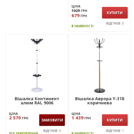
ЦІНА
1029
ГРН
КУПИТИ
679
ГРН
ВІДГУКІВ:
0
В НАЯВНОСТІ
Вішалка Континент
Вішалка Аврора Y-318
алюм RAL 9006
коричнева
ЦІНА
ЦІНА
2 570
1 439
ГРН
ГРН
ЗАМОВИТИ
КУПИТИ
ВІДГУКІВ:
0
ВІДГУКІВ:
1
ПІД ЗАМОВЛЕННЯ
В НАЯВНОСТІ