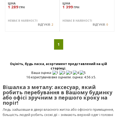
Чорний
чорна
ЦІНА
ЦІНА
1 289
1 399
ГРН
ГРН
НЕМАЄ В НАЯВНОСТІ
НЕМАЄ В НАЯВНОСТІ
ВІДГУКІВ:
2
ВІДГУКІВ:
0
1
Оцініть, будь ласка, асортимент представлений на цій
сторінці.
Ваша оцінка:
16 користувачів вже оцінили. оцінка: 4.56 з 5.
Вішалка з металу: аксесуар, який
робить перебування в Вашому будинку
або офісі зручним з першого кроку на
поріг!
Ледь зайшовши в двері власного житла або офісного приміщення,