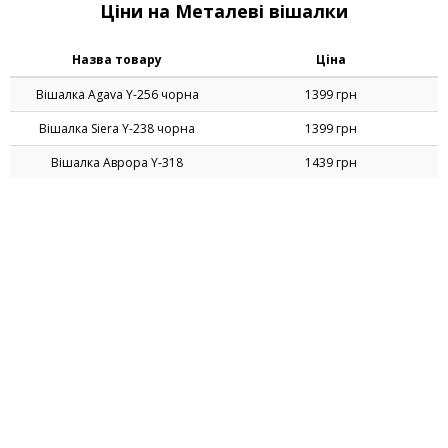
Ціни на Металеві вішалки
Назва товару
Ціна
Вішалка Agava Y-256 чорна
1399 грн
Вішалка Siera Y-238 чорна
1399 грн
Вішалка Аврора Y-318
1439 грн
коричнева
Вішалка Аврора Y-318 чорний
1439 грн
Вішалка Континент алюм RAL
2570 грн
9006
Вішак Континент чорний
2559 грн
Вішак Лотос (Y-292А) Чорний
1289 грн
Вішак Лотос Y-292А коричневий
1289 грн
Вішалка Персія DY-311
829 грн
коричневий