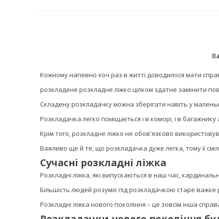
Ва
Кожному напевно хоч раз в житті доводилося мати спра
розкладене розкладне ліжко цілком здатне замінити пов
Складену розкладачку можна зберігати навіть у маленьк
Розкладачка легко поміщається і в коморі, і в багажнику 
Крім того, розкладне ліжко не обов'язково використовуват
Важливо ще й те, що розкладачка дуже легка, тому її см
Сучасні розкладні ліжка
Розкладні ліжка, які випускаються в наш час, кардинальн
Більшість людей розуміє під розкладачкою старе важке р
Розкладні ліжка нового покоління – це зовсім інша спра
Розкладачки нового покоління буд