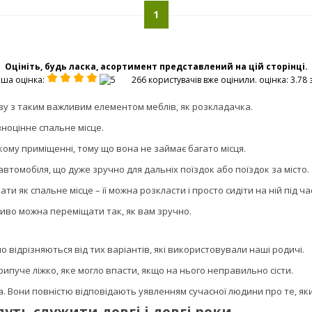
1
Оцініть, будь ласка, асортимент представлений на цій сторінці.
ша оцінка:
266 користувачів вже оцінили. оцінка: 3.78 з
ву з таким важливим елементом меблів, як розкладачка.
ноцінне спальне місце.
ому приміщенні, тому що вона не займає багато місця.
автомобіля, що дуже зручно для дальніх поїздок або поїздок за місто.
и як спальне місце – її можна розкласти і просто сидіти на ній під ча
іливо можна переміщати так, як вам зручно.
о відрізняються від тих варіантів, які використовували наші родичі.
ипуче ліжко, яке могло впасти, якщо на нього неправильно сісти.
ва. Вони повністю відповідають уявленням сучасної людини про те, як
уть служити довгі і довгі роки.