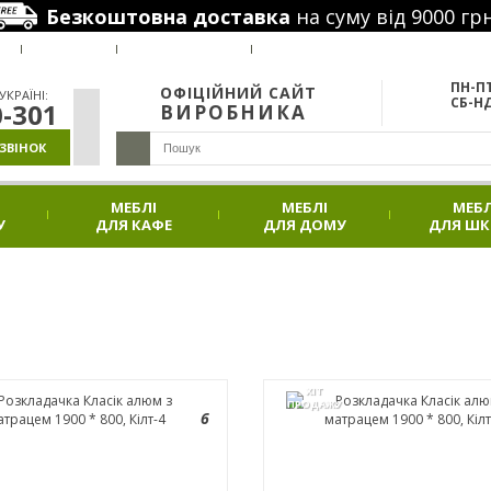
Безкоштовна доставка
на суму від 9000 грн
РУС
Я
ВАКАНСІЇ
НАШІ ПРОЕКТИ
АКЦІЇ
ПН-ПТ
ОФІЦІЙНИЙ САЙТ
КРАЇНІ:
СБ-НД
0-301
ВИРОБНИКА
ЗВІНОК
МЕБЛІ
МЕБЛІ
МЕБЛ
У
ДЛЯ КАФЕ
ДЛЯ ДОМУ
ДЛЯ Ш
ХІТ
ПРОДАЖУ
6