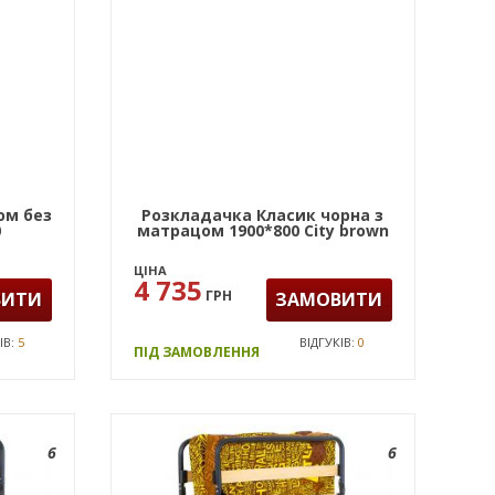
юм без
Розкладачка Класик чорна з
0
матрацом 1900*800 City brown
ЦІНА
4 735
ГРН
ВИТИ
ЗАМОВИТИ
ІВ:
5
ВІДГУКІВ:
0
ПІД ЗАМОВЛЕННЯ
6
6