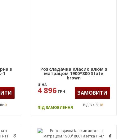
рна з
Розкладачка Класик алюм з
А-1
матрацом 1900*800 State
brown
ЦІНА
4 896
ГРН
ВИТИ
ЗАМОВИТИ
ІВ:
0
ВІДГУКІВ:
18
ПІД ЗАМОВЛЕННЯ
6
6