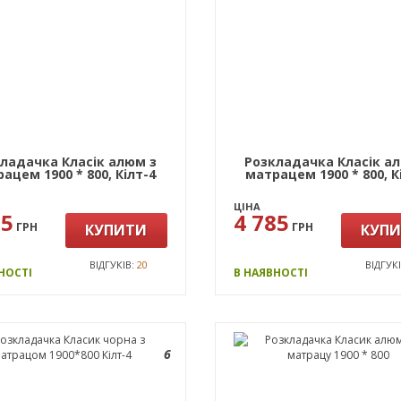
ладачка Класік алюм з
Розкладачка Класік а
ацем 1900 * 800, Кiлт-4
матрацем 1900 * 800, К
ЦІНА
85
4 785
ГРН
ГРН
КУПИТИ
КУП
ВІДГУКІВ:
20
ВІДГУК
НОСТІ
В НАЯВНОСТІ
6