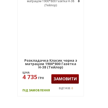
6
Розкладачка Класик чорна з
матрацом 1900*800 Газетка
Н-38 (Тейлор)
ЦІНА
4 735
ГРН
ЗАМОВИТИ
ВІДГУКІВ:
0
ПІД ЗАМОВЛЕННЯ