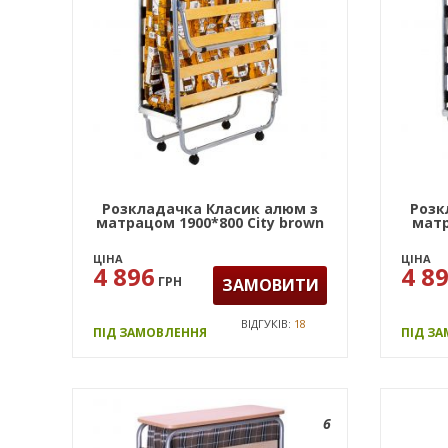
Розкладачка Класик алюм з
Розк
матрацом 1900*800 City brown
матр
ЦІНА
ЦІНА
4 896
4 8
ГРН
ЗАМОВИТИ
ВІДГУКІВ:
18
ПІД ЗАМОВЛЕННЯ
ПІД З
6