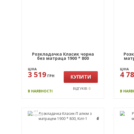
Розкладачка Класик чорна
Розк
без матраца 1900 * 800
матр
ЦІНА
ЦІНА
3 519
4 7
ГРН
КУПИТИ
ВІДГУКІВ:
0
В НАЯВНОСТІ
В НАЯВ
ХІТ
ПРОДАЖУ
6