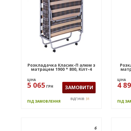
Розкладачка Класик-П алюм з
Розк
матрацем 1900 * 800, Кiлт-4
матр
ЦІНА
ЦІНА
5 065
4 8
ГРН
ЗАМОВИТИ
ВІДГУКІВ:
31
ПІД ЗАМОВЛЕННЯ
ПІД З
6