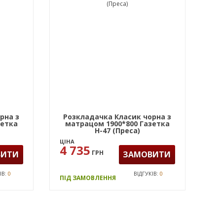
рна з
Розкладачка Класик чорна з
зетка
матрацом 1900*800 Газетка
Н-47 (Преса)
ЦІНА
4 735
ГРН
ВИТИ
ЗАМОВИТИ
ІВ:
0
ВІДГУКІВ:
0
ПІД ЗАМОВЛЕННЯ