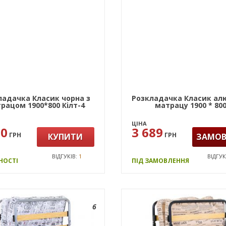
ладачка Класик чорна з
Розкладачка Класик ал
рацом 1900*800 Кiлт-4
матрацу 1900 * 80
ЦІНА
20
3 689
ГРН
ГРН
КУПИТИ
ЗАМО
ВІДГУКІВ:
1
ВІДГУК
НОСТІ
ПІД ЗАМОВЛЕННЯ
6