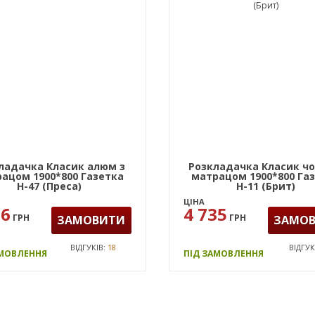
ладачка Класик алюм з
Розкладачка Класик чо
ацом 1900*800 Газетка
матрацом 1900*800 Га
Н-47 (Преса)
Н-11 (Брит)
ЦІНА
96
4 735
ГРН
ГРН
ЗАМОВИТИ
ЗАМО
ВІДГУКІВ:
18
ВІДГУК
АМОВЛЕННЯ
ПІД ЗАМОВЛЕННЯ