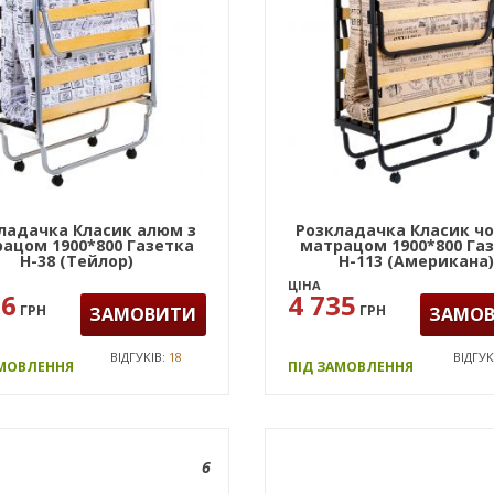
ладачка Класик алюм з
Розкладачка Класик чо
ацом 1900*800 Газетка
матрацом 1900*800 Га
Н-38 (Тейлор)
Н-113 (Американа
ЦІНА
96
4 735
ГРН
ГРН
ЗАМОВИТИ
ЗАМО
ВІДГУКІВ:
18
ВІДГУК
АМОВЛЕННЯ
ПІД ЗАМОВЛЕННЯ
6