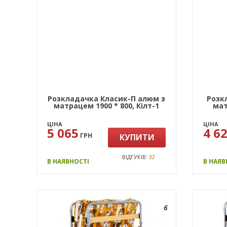
Розкладачка Класик-П алюм з
Розк
матрацем 1900 * 800, Кiлт-1
мат
ЦІНА
ЦІНА
5 065
4 6
ГРН
КУПИТИ
ВІДГУКІВ:
32
В НАЯВНОСТІ
В НАЯВ
6