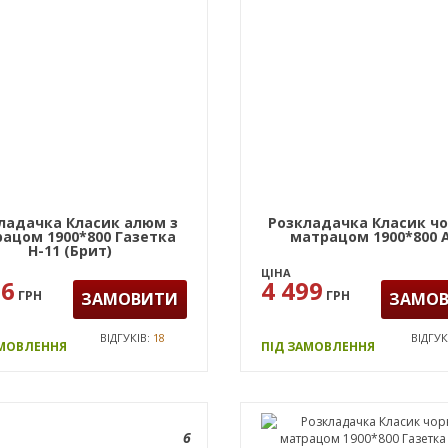
ладачка Класик алюм з
Розкладачка Класик чо
ацом 1900*800 Газетка
матрацом 1900*800 
Н-11 (Брит)
ЦІНА
96
4 499
ГРН
ГРН
ЗАМОВИТИ
ЗАМО
ВІДГУКІВ:
18
ВІДГУК
АМОВЛЕННЯ
ПІД ЗАМОВЛЕННЯ
6