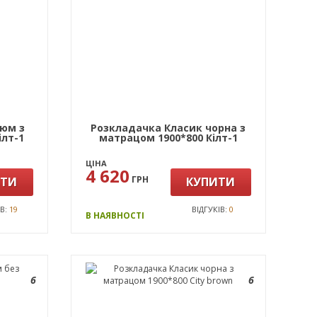
люм з
Розкладачка Класик чорна з
iлт-1
матрацом 1900*800 Кiлт-1
ЦІНА
4 620
ГРН
ИТИ
КУПИТИ
ІВ:
19
ВІДГУКІВ:
0
В НАЯВНОСТІ
6
6