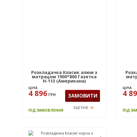
Розкладачка Класик алюм з
Розк
матрацом 1900*800 Газетка
матр
Н-113 (Американа)
ЦІНА
ЦІНА
4 896
4 8
ГРН
ЗАМОВИТИ
ВІДГУКІВ:
18
ПІД ЗАМОВЛЕННЯ
ПІД З