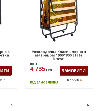
рна з
Розкладачка Класик чорна з
зетка
матрацом 1900*800 State
)
brown
ЦІНА
4 735
ГРН
ВИТИ
ЗАМОВИТИ
ІВ:
0
ВІДГУКІВ:
0
ПІД ЗАМОВЛЕННЯ
6
6