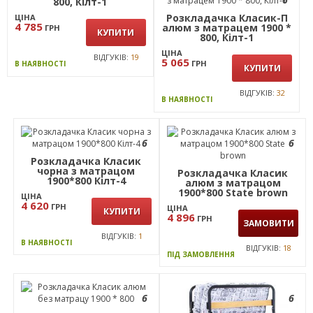
800, Кiлт-1
Розкладачка Класик-П
ЦІНА
4 785
алюм з матрацем 1900 *
ГРН
КУПИТИ
800, Кiлт-1
ЦІНА
ВІДГУКІВ:
19
5 065
ГРН
В НАЯВНОСТІ
КУПИТИ
ВІДГУКІВ:
32
В НАЯВНОСТІ
6
6
Розкладачка Класик
чорна з матрацом
Розкладачка Класик
1900*800 Кiлт-4
алюм з матрацом
1900*800 State brown
ЦІНА
4 620
ГРН
ЦІНА
КУПИТИ
4 896
ГРН
ЗАМОВИТИ
ВІДГУКІВ:
1
В НАЯВНОСТІ
ВІДГУКІВ:
18
ПІД ЗАМОВЛЕННЯ
6
6