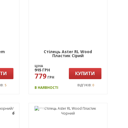
lem
Стілець Aster RL Wood
Пластик Сірий
ЦІНА
915
ГРН
ИТИ
КУПИТИ
779
ГРН
ІВ:
5
ВІДГУКІВ:
0
В НАЯВНОСТІ
АКЦІЯ
6