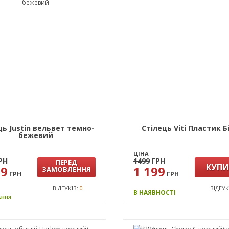
ць Justin вельвет темно-
Стілець Viti Пластик Б
бежевий
ЦІНА
РН
1499
ГРН
ПЕРЕД
КУП
29
1 199
ЗАМОВЛЕННЯ
ГРН
ГРН
ВІДГУКІВ:
0
ВІДГУК
В НАЯВНОСТІ
ЕННЯ
АКЦІЯ