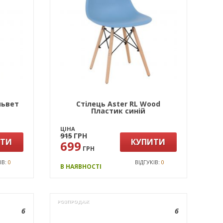
львет
Стілець Aster RL Wood
Пластик синій
ЦІНА
915
ГРН
ИТИ
КУПИТИ
699
ГРН
ІВ:
0
ВІДГУКІВ:
0
В НАЯВНОСТІ
РОЗПРОДАЖ
6
6