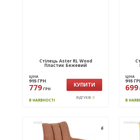
Стілець Aster RL Wood
С
Пластик Бежевий
ЦІНА
ЦІНА
915
ГРН
915
ГР
КУПИТИ
779
699
ГРН
ВІДГУКІВ:
0
В НАЯВНОСТІ
В НАЯВ
АКЦІЯ
РОЗПРОД
6