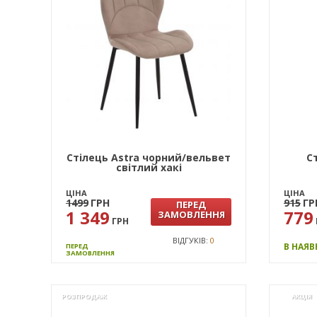
Стілець Astra чорний/вельвет
С
світлий хакі
ЦІНА
ЦІНА
1499
ГРН
915
ГР
ПЕРЕД
1 349
779
ЗАМОВЛЕННЯ
ГРН
ВІДГУКІВ:
0
В НАЯВ
ПЕРЕД
ЗАМОВЛЕННЯ
РОЗПРОДАЖ
АКЦІЯ