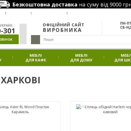
Безкоштовна доставка
на суму від 9000 грн
РУС
Я
ВАКАНСІЇ
НАШІ ПРОЕКТИ
АКЦІЇ
ПН-ПТ
ОФІЦІЙНИЙ САЙТ
КРАЇНІ:
СБ-НД
0-301
ВИРОБНИКА
ЗВІНОК
МЕБЛІ
МЕБЛІ
МЕБЛ
У
ДЛЯ КАФЕ
ДЛЯ ДОМУ
ДЛЯ Ш
В ХАРКОВІ
АЖ
АКЦІЯ