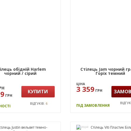
ілець обідній Harlem
Стілець Jam чорний гр
чорний / сірий
Горіх темний
ЦІНА
3 359
РН
ГРН
КУПИТИ
ЗАМО
99
ГРН
ВІДГУК
ВІДГУКІВ:
6
ПІД ЗАМОВЛЕННЯ
НОСТІ
АКЦІЯ
НЯ