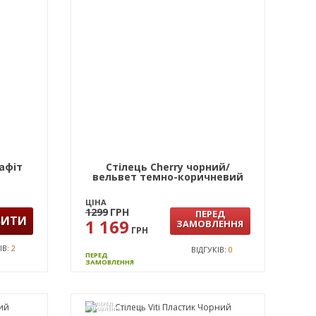
афiт
Стілець Cherry чорний/
вельвет темно-коричневий
ЦІНА
1299
ГРН
ПЕРЕД
ВИТИ
1 169
ЗАМОВЛЕННЯ
ГРН
ІВ:
2
ВІДГУКІВ:
0
ПЕРЕД
ЗАМОВЛЕННЯ
ПЕРЕД
ЗАМОВЛЕННЯ