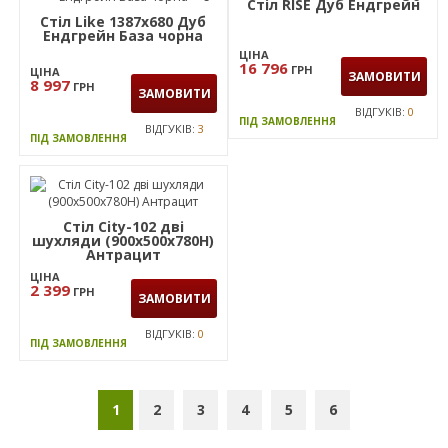
FL1200 (1200х600х750Н)
Стільниця станції
чорний/Сірий Шифер
приставна з укороч.
перемич SIG-551
ЦІНА
(1387х1600х750) Чорний
2599
ГРН
ЦІНА
ЗАМОВИТИ
граф/В'яз Ліберті
2 499
7 224
ГРН
ГРН
ЗАМОВИТИ
ВІДГУКІВ:
0
ПІД ЗАМОВЛЕННЯ
ВІДГУКІВ:
0
ПІД ЗАМОВЛЕННЯ
6
6
Стіл RISE Дуб Ендгрейн
Стіл Like 1387х680 Дуб
Ендгрейн База чорна
ЦІНА
16 796
ГРН
ЦІНА
ЗАМОВИТИ
8 997
ГРН
ЗАМОВИТИ
ВІДГУКІВ:
0
ПІД ЗАМОВЛЕННЯ
ВІДГУКІВ:
3
ПІД ЗАМОВЛЕННЯ
Стіл City-102 дві
шухляди (900х500х780Н)
Антрацит