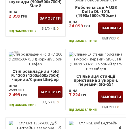
(1387х1600х750) Чорний
ЦІНА
граф/В'яз Ліберті/Сірий
18 116
ГРН
ЦІНА
ЗАМОВИТИ
12 957
ГРН
ЗАМОВИТИ
ВІДГУКІВ:
0
ПІД ЗАМОВЛЕННЯ
ВІДГУКІВ:
0
ПІД ЗАМОВЛЕННЯ
6
Стіл City-102 дві
шухляди (900х500х780Н)
Білий
Робоче місце + USB
Delta DL-101L
ЦІНА
(1990х1600х750мм)
2 399
ГРН
ЗАМОВИТИ
Блеквуд Ячмінний /
ЦІНА
Каркас білий / Опора
24 099
ГРН
білий беж
ЗАМОВИТИ
ВІДГУКІВ:
0
ПІД ЗАМОВЛЕННЯ
ВІДГУКІВ:
0
ПІД ЗАМОВЛЕННЯ
АКЦІЯ
6
Стіл розкладний Fold