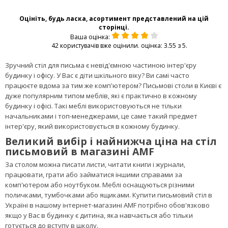
ЦІНА
2 399
ГРН
ЗАМОВИТИ
ВІДГУКІВ:
0
ПІД ЗАМОВЛЕННЯ
1
2
3
4
5
6
Оцініть, будь ласка, асортимент представлений на цій
сторінці.
Ваша оцінка:
42 користувачів вже оцінили. оцінка: 3.55 з 5.
Зручний стіл для письма є невід'ємною частиною інтер'єру
будинку і офісу. У Вас є діти шкільного віку? Ви самі часто
працюєте вдома за тим же комп'ютером? Письмові столи в Києві є
дуже популярним типом меблів, які є практично в кожному
будинку і офісі. Такі меблі використовуються не тільки
начальниками і топ-менеджерами, це саме такий предмет
інтер'єру, який використовується в кожному будинку.