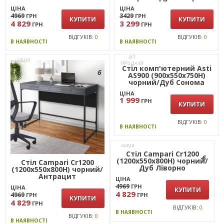
ЦІНА
ЦІНА
4969
3429
ГРН
ГРН
КУПИТИ
КУПИТИ
4 829
3 299
ГРН
ГРН
ВІДГУКІВ:
0
ВІДГУКІВ:
0
В НАЯВНОСТІ
В НАЯВНОСТІ
ХІТ
АКЦІЯ
ПРОДАЖУ
6
Стіл Campari Cr1200
Стіл комп'ютерний Asti
(1200х550х800Н) чорний/
AS900 (900х550х750Н)
Антрацит
чорний/Дуб Сонома
ЦІНА
ЦІНА
1 999
4969
ГРН
ГРН
КУПИТИ
КУПИТИ
4 829
ГРН
ВІДГУКІВ:
0
ВІДГУКІВ:
0
В НАЯВНОСТІ
В НАЯВНОСТІ