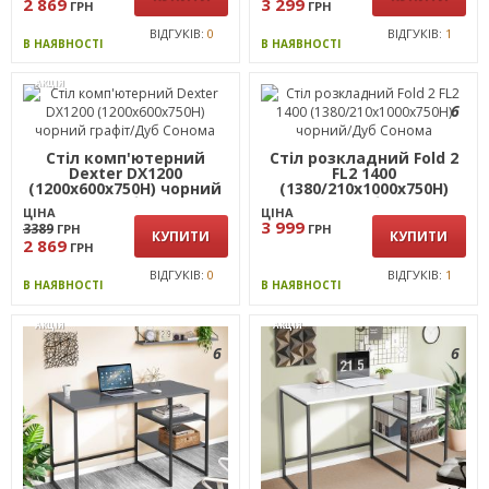
2 869
3 299
ГРН
ГРН
ВІДГУКІВ:
0
ВІДГУКІВ:
1
В НАЯВНОСТІ
В НАЯВНОСТІ
АКЦІЯ
6
Стіл комп'ютерний
Стіл розкладний Fold 2
Dexter DX1200
FL2 1400
(1200х600х750Н) чорний
(1380/210х1000х750Н)
графіт/Дуб Сонома
чорний/Дуб Сонома
ЦІНА
ЦІНА
3 999
3389
ГРН
ГРН
КУПИТИ
КУПИТИ
2 869
ГРН
ВІДГУКІВ:
0
ВІДГУКІВ:
1
В НАЯВНОСТІ
В НАЯВНОСТІ
АКЦІЯ
АКЦІЯ
6
6