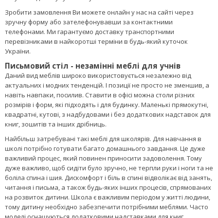
Великий вибір і найнижча ціна на стіл
письмовий в магазині AMF
За столом можна писати листи, читати книги і журнали,
працювати, грати або займатися іншими справами за
комп'ютером або ноутбуком. Меблі оснащуються різними
поличками, тумбочками або ящиками. Купити письмовий стіл в
Україні в нашому інтернет-магазині AMF потрібно обов'язково
якщо у Вас в будинку є дитина, яка навчається або тільки
готується до вступу в школу.
Зробити замовлення Ви можете онлайн у нас на сайті через
зручну форму або зателефонувавши за контактними
телефонами. Ми гарантуємо доставку транспортними
перевізниками в найкоротші терміни в будь-який куточок
України.
Письмовий стіл - незамінні меблі для учнів
Даний вид меблів широко використовується незалежно від
актуальних і модних тенденцій. І позиції не просто не зменшив, а
навіть навпаки, посилив. Ставити в офісі можна столи різних
розмірів і форм, які підходять і для будинку. Маленькі прямокутні,
квадратні, кутові, з надбудовами і без додаткових надставок для
книг, зошитів та інших дрібниць.