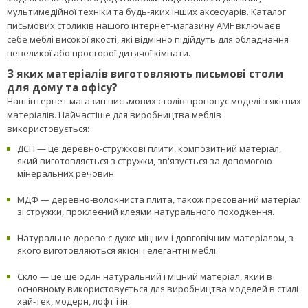
Найбільш затребувані такі меблі для школярів. Для навчання в
школі потрібно готувати багато домашнього завдання. Це дуже
важливий процес, який повинен приносити задоволення. Тому
дуже важливо, щоб сидіти було зручно, не терпли руки і ноги та не
боліла спина і шия. Дискомфорт і біль в спині відволікає від занять,
читання і письма, а також будь-яких інших процесів, спрямованих
на розвиток дитини. Школа є важливим періодом у житті людини,
тому дитину необхідно забезпечити потрібними меблями. Часто
моделі оснащуються додатковими надставками для книг,
мультимедійної техніки та будь-яких інших аксесуарів. Каталог
письмових столиків нашого інтернет-магазину AMF включає в
себе меблі високої якості, які відмінно підійдуть для обладнання
невеликої або просторої дитячої кімнати.
З яких матеріалів виготовляють письмові столи
для дому та офісу?
Наш інтернет магазин письмових столів пропонує моделі з якісних
матеріалів. Найчастіше для виробництва меблів
використовується:
ДСП — це деревно-стружкові плити, композитний матеріал,
який виготовляється з стружки, зв'язується за допомогою
мінеральних речовин.