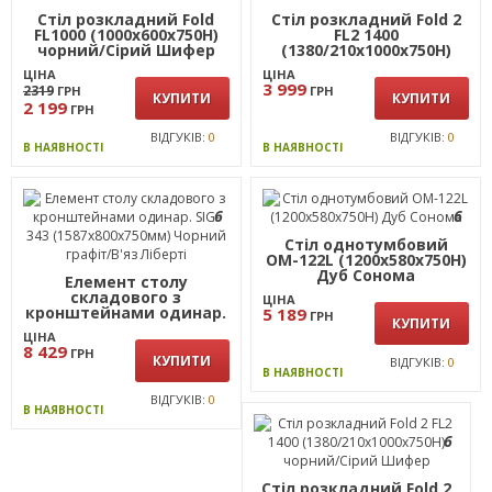
(1380/210х1000х750Н)
чорний/Дуб Сонома
чорний/Білий
ЦІНА
ЦІНА
3 999
2319
ГРН
ГРН
КУПИТИ
КУПИТИ
2 199
ГРН
ВІДГУКІВ:
0
ВІДГУКІВ:
2
В НАЯВНОСТІ
В НАЯВНОСТІ
АКЦІЯ
6
Стіл розкладний Fold
Стіл розкладний Fold 2
FL1000 (1000х600х750Н)
FL2 1400
чорний/Сірий Шифер
(1380/210х1000х750Н)
чорний/Антрацит
ЦІНА
ЦІНА
3 999
2319
ГРН
ГРН
КУПИТИ
КУПИТИ
2 199
ГРН
ВІДГУКІВ:
0
ВІДГУКІВ:
0
В НАЯВНОСТІ
В НАЯВНОСТІ
6
6
Стіл однотумбовий
ОМ-122L (1200х580х750Н)
Дуб Сонома
Елемент столу