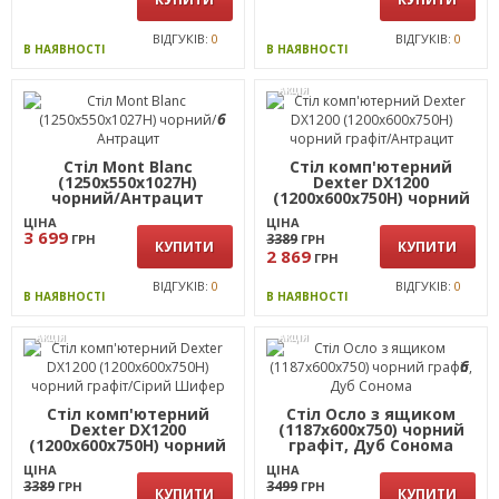
ВІДГУКІВ:
0
ВІДГУКІВ:
0
В НАЯВНОСТІ
В НАЯВНОСТІ
АКЦІЯ
6
Стіл Mont Blanc
Стіл комп'ютерний
(1250х550х1027Н)
Dexter DX1200
чорний/Антрацит
(1200х600х750Н) чорний
графіт/Антрацит
ЦІНА
ЦІНА
3 699
3389
ГРН
ГРН
КУПИТИ
КУПИТИ
2 869
ГРН
ВІДГУКІВ:
0
ВІДГУКІВ:
0
В НАЯВНОСТІ
В НАЯВНОСТІ
АКЦІЯ
АКЦІЯ
6
Стіл комп'ютерний
Стіл Осло з ящиком
Dexter DX1200
(1187х600х750) чорний
(1200х600х750Н) чорний
графіт, Дуб Сонома
графіт/Сірий Шифер
ЦІНА
ЦІНА
3389
3499
ГРН
ГРН
КУПИТИ
КУПИТИ