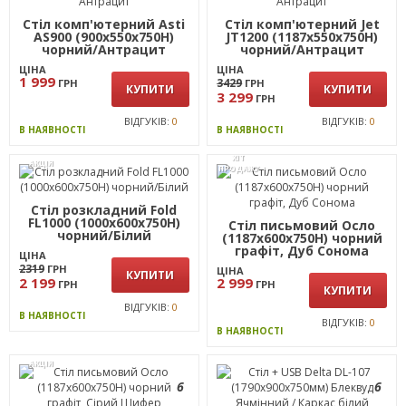
AS900 (900х550х750Н)
чорний/Білий
ЦІНА
1 999
ГРН
КУПИТИ
ВІДГУКІВ:
0
В НАЯВНОСТІ
АКЦІЯ
6
Стіл комп'ютерний Asti
Стіл комп'ютерний Jet
AS900 (900х550х750Н)
JT1200 (1187х550х750Н)
чорний/Антрацит
чорний/Антрацит
ЦІНА
ЦІНА
1 999
3429
ГРН
ГРН
КУПИТИ
КУПИТИ
3 299
ГРН
ВІДГУКІВ:
0
ВІДГУКІВ:
0
В НАЯВНОСТІ
В НАЯВНОСТІ
ХІТ
АКЦІЯ
ПРОДАЖУ
Стіл розкладний Fold
FL1000 (1000х600х750Н)
Стіл письмовий Осло
чорний/Білий