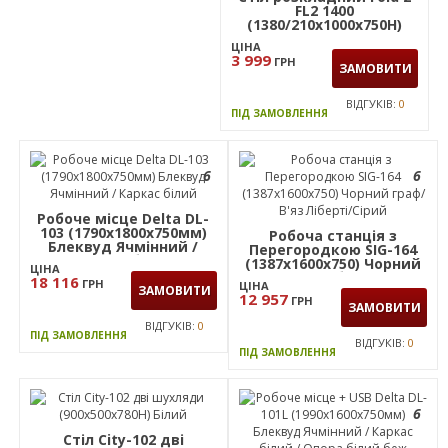
складового з
ЦІНА
кронштейнами одинар.
5 189
ГРН
КУПИТИ
SIG-343 (1587х800х750мм)
ЦІНА
Чорний графіт/В'яз
8 429
ГРН
Ліберті
КУПИТИ
ВІДГУКІВ:
0
В НАЯВНОСТІ
ВІДГУКІВ:
0
В НАЯВНОСТІ
6
Стіл розкладний Fold 2
FL2 1400
(1380/210х1000х750Н)
чорний/Сірий Шифер
ЦІНА
3 999
ГРН
ЗАМОВИТИ
ВІДГУКІВ:
0
ПІД ЗАМОВЛЕННЯ
6
6
Робоче місце Delta DL-
103 (1790х1800х750мм)
Робоча станція з
Блеквуд Ячмінний /
Перегородкою SIG-164
Каркас білий