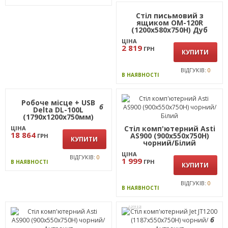
АКЦІЯ
Стіл письмовий з
6
ящиком ОМ-120R
(1200х580х750Н) Дуб
Сонома
ЦІНА
2 819
ГРН
КУПИТИ
ВІДГУКІВ:
0
В НАЯВНОСТІ
Робоче місце + USB
6
Delta DL-100L
Стіл Campari Cr1200
(1790х1200х750мм)
(1200х550х800Н) чорний/
Блеквуд Ячмінний /
Дуб Ліворно
ЦІНА
Каркас білий / Опора
18 864
ГРН
ЦІНА
білий беж
КУПИТИ
4969
ГРН
КУПИТИ
4 829
ГРН
ВІДГУКІВ:
0
В НАЯВНОСТІ
ВІДГУКІВ:
0
В НАЯВНОСТІ
Стіл комп'ютерний Asti