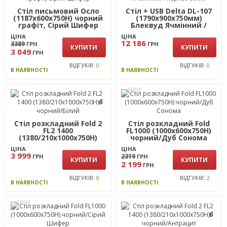
(1187х600х750Н) чорний
графіт, Дуб Сонома
ЦІНА
2319
ГРН
ЦІНА
КУПИТИ
2 199
2 999
ГРН
ГРН
КУПИТИ
ВІДГУКІВ:
0
В НАЯВНОСТІ
ВІДГУКІВ:
0
В НАЯВНОСТІ
АКЦІЯ
6
6
Стіл письмовий Осло
Стіл + USB Delta DL-107
(1187х600х750Н) чорний
(1790х900х750мм)
графіт, Сірий Шифер
Блеквуд Ячмінний /
Каркас білий
ЦІНА
ЦІНА
12 186
3389
ГРН
ГРН
КУПИТИ
КУПИТИ
3 049
ГРН
ВІДГУКІВ:
0
ВІДГУКІВ:
0
В НАЯВНОСТІ
В НАЯВНОСТІ
АКЦІЯ
6
Стіл розкладний Fold 2
Стіл розкладний Fold
FL2 1400
FL1000 (1000х600х750Н)