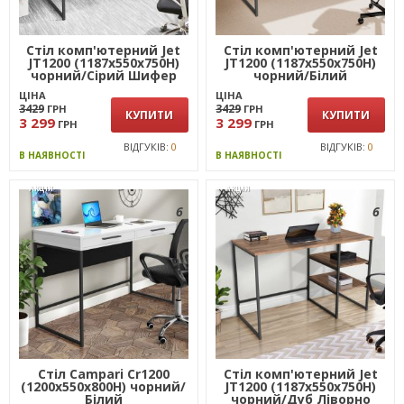
Стіл комп'ютерний Jet
Стіл комп'ютерний Jet
JT1200 (1187х550х750Н)
JT1200 (1187х550х750Н)
чорний/Сірий Шифер
чорний/Білий
ЦІНА
ЦІНА
3429
3429
ГРН
ГРН
КУПИТИ
КУПИТИ
3 299
3 299
ГРН
ГРН
ВІДГУКІВ:
0
ВІДГУКІВ:
0
В НАЯВНОСТІ
В НАЯВНОСТІ
АКЦІЯ
АКЦІЯ
6
6
Стіл Campari Cr1200
Стіл комп'ютерний Jet
(1200х550х800Н) чорний/
JT1200 (1187х550х750Н)
Білий
чорний/Дуб Ліворно