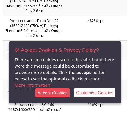
Назва товару
Ціна
Робоча станція Delta DL-104
24093 грн
(2380х1200х750мм) Блеквуд
Ячмінний / Каркас білий
Робоча станція Delta DL-105
25893 грн
(3580х1200х750мм) Блеквуд
Ячмінний / Каркас білий
🍪 Accept Cookies & Privacy Policy?
Робоча станція Delta DL-108
63498 грн
(3180х2400х750мм) Блеквуд
There are no cookies used on this site, but if there
Ячмінний / Каркас білий / Опора
білий беж
were this message could be customised to
provide more details. Click the
accept
button
Робоча станція Delta DL-109
48756 грн
below to see the optional callback in action...
(3580х2400х750мм) Блеквуд
More information
Ячмінний / Каркас білий / Опора
білий беж
Accept Cookies
Customise Cookies
Робоча станція SIG-150
9279 грн
(1187х1200х750) Чорний граф/
В'яз Ліберті
Робоча станція SIG-151
9279 грн
(1387х1200х750) Чорний граф/
В'яз Ліберті