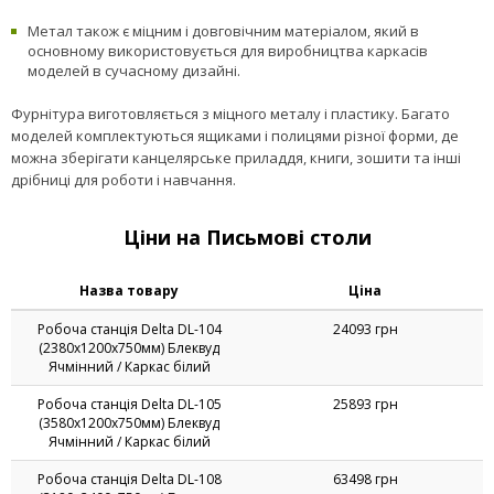
МДФ — деревно-волокниста плита, також пресований матеріал
зі стружки, проклеєний клеями натурального походження.
Натуральне дерево є дуже міцним і довговічним матеріалом, з
якого виготовляються якісні і елегантні меблі.
Скло — це ще один натуральний і міцний матеріал, який в
основному використовується для виробництва моделей в стилі
хай-тек, модерн, лофт і ін.
Метал також є міцним і довговічним матеріалом, який в
основному використовується для виробництва каркасів
моделей в сучасному дизайні.
Фурнітура виготовляється з міцного металу і пластику. Багато
моделей комплектуються ящиками і полицями різної форми, де
можна зберігати канцелярське приладдя, книги, зошити та інші
дрібниці для роботи і навчання.
Ціни на Письмові столи