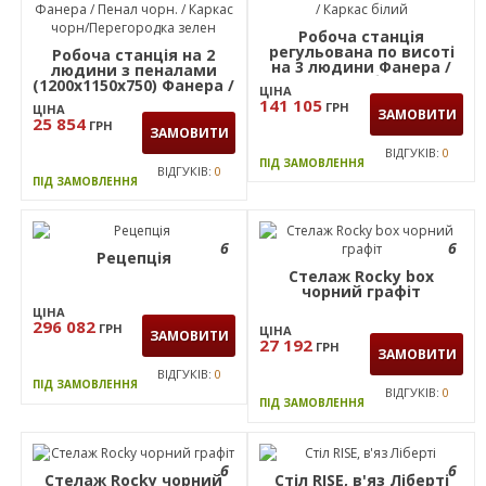
Робоча станція
регульована по висоті
Робоча станція на 2
на 3 людини Фанера /
людини з пеналами
Каркас білий
(1200х1150х750) Фанера /
ЦІНА
Пенал чорн. / Каркас
141 105
ГРН
ЦІНА
чорн/Перегородка
ЗАМОВИТИ
25 854
ГРН
зелен
ЗАМОВИТИ
ВІДГУКІВ:
0
ПІД ЗАМОВЛЕННЯ
ВІДГУКІВ:
0
ПІД ЗАМОВЛЕННЯ
6
6
Рецепція
Стелаж Rocky box
чорний графіт
ЦІНА
296 082
ГРН
ЦІНА
ЗАМОВИТИ
27 192
ГРН
ЗАМОВИТИ
ВІДГУКІВ:
0
ПІД ЗАМОВЛЕННЯ
ВІДГУКІВ:
0
ПІД ЗАМОВЛЕННЯ
6
6
Стелаж Rocky чорний
Стіл RISE, в'яз Ліберті