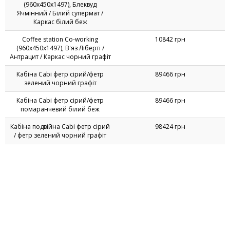
(960х450х1497), Блеквуд
Ячмінний / Білий супермат /
Каркас білий беж
Coffee station Co-working
10842 грн
(960х450х1497), В'яз Ліберті /
Антрацит / Каркас чорний графіт
Кабіна Cabi фетр сірий/фетр
89466 грн
зелений чорний графіт
Кабіна Cabi фетр сірий/фетр
89466 грн
помаранчевий білий беж
Кабіна подвійна Cabi фетр сірий
98424 грн
/ фетр зелений чорний графіт
Кабіна подвійна Cabi фетр сірий
98424 грн
/ фетр помаранчевий, білий беж
Кабіна для переговорів CHEBO
99900 грн
двомісна S 0300 N біла
Офісний велотренажер Сycle
18786 грн
білий