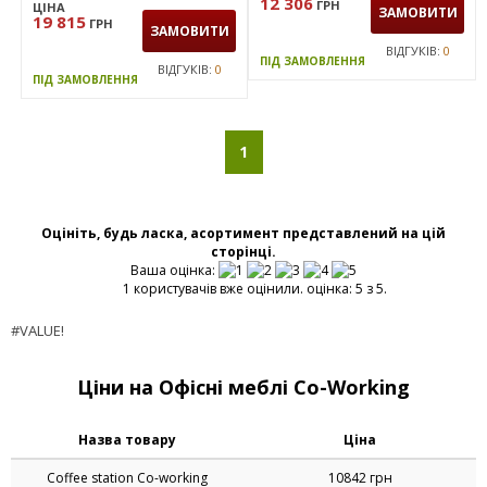
12 306
ГРН
ЦІНА
ЗАМОВИТИ
19 815
ГРН
ЗАМОВИТИ
ВІДГУКІВ:
0
ПІД ЗАМОВЛЕННЯ
ВІДГУКІВ:
0
ПІД ЗАМОВЛЕННЯ
1
Оцініть, будь ласка, асортимент представлений на цій
сторінці.
Ваша оцінка:
1 користувачів вже оцінили. оцінка: 5 з 5.
#VALUE!
Ціни на Офісні меблі Co-Working
Назва товару
Ціна
Coffee station Co-working
10842 грн