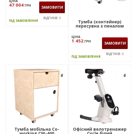
ЦІНА
Сигма чорний графiт
47 004
ГРН
ЗАМОВИТИ
ВІДГУКІВ:
0
ПІД ЗАМОВЛЕННЯ
Тумба (контейнер)
пересувна з пеналом
ЦІНА
1 452
ГРН
ЗАМОВИТИ
ВІДГУКІВ:
0
ПІД ЗАМОВЛЕННЯ
6
6
Тумба мобільна Co-
Офісний велотренажер
working CW-400
Сycle білий