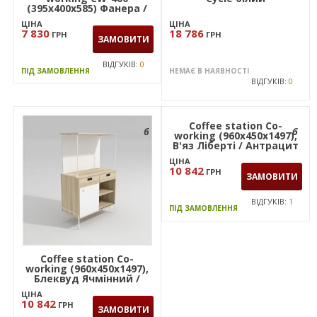
(395х400х585) Фанера /
Лайм / Білий
ЦІНА
ЦІНА
7 830
18 786
ГРН
ГРН
ЗАМОВИТИ
ВІДГУКІВ:
0
ПІД ЗАМОВЛЕННЯ
НЕМАЄ В НАЯВНОСТІ
ВІДГУКІВ:
0
6
6
Coffee station Co-
Coffee station Co-
working (960х450х1497),
working (960х450х1497),
Блеквуд Ячмінний /
В'яз Ліберті / Антрацит
Білий супермат / Каркас
/ Каркас чорний графіт
ЦІНА
ЦІНА
білий беж
10 842
10 842
ГРН
ГРН
ЗАМОВИТИ
ЗАМОВИТИ