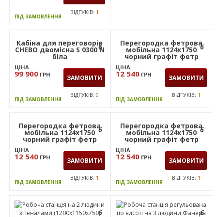
ВІДГУКІВ:
1
ВІДГУКІВ:
1
ПІД ЗАМОВЛЕННЯ
ПІД ЗАМОВЛЕННЯ
Кабіна для переговорів
Перегородка фетрова
6
6
CHEBO двомісна S 0300 N
мобільна 1124х1750
біла
чорний графіт фетр
зелений
ЦІНА
ЦІНА
99 900
12 540
ГРН
ГРН
ЗАМОВИТИ
ЗАМОВИТИ
ВІДГУКІВ:
0
ВІДГУКІВ:
1
ПІД ЗАМОВЛЕННЯ
ПІД ЗАМОВЛЕННЯ
Перегородка фетрова
Перегородка фетрова
6
6
мобільна 1124х1750
мобільна 1124х1750
чорний графіт фетр
чорний графіт фетр
помаранчевий
сiрий
ЦІНА
ЦІНА
12 540
12 540
ГРН
ГРН
ЗАМОВИТИ
ЗАМОВИТИ
ВІДГУКІВ:
1
ВІДГУКІВ:
1
ПІД ЗАМОВЛЕННЯ
ПІД ЗАМОВЛЕННЯ
6
6