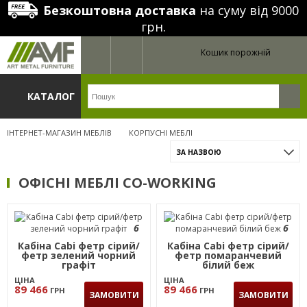
Безкоштовна доставка
на суму від 9000
грн.
Кошик порожній
КАТАЛОГ
ІНТЕРНЕТ-МАГАЗИН МЕБЛІВ
КОРПУСНІ МЕБЛІ
ЗА НАЗВОЮ
ОФІСНІ МЕБЛІ CO-WORKING
6
6
Кабіна Cabi фетр сірий/
Кабіна Cabi фетр сірий/
фетр зелений чорний
фетр помаранчевий
графіт
білий беж
ЦІНА
ЦІНА
89 466
89 466
ГРН
ГРН
ЗАМОВИТИ
ЗАМОВИТИ