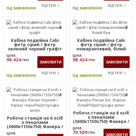
ВІДГУКІВ:
0
ВІДГУКІВ:
0
ПІД ЗАМОВЛЕННЯ
ПІД ЗАМОВЛЕННЯ
6
6
Кабіна подвійна Cabi
Кабіна подвійна Cabi
фетр сірий / фетр
фетр сірий / фетр
зелений чорний графіт
помаранчевий, білий
беж
ЦІНА
ЦІНА
98 424
98 424
ГРН
ГРН
ЗАМОВИТИ
ЗАМОВИТИ
ВІДГУКІВ:
0
ВІДГУКІВ:
0
ПІД ЗАМОВЛЕННЯ
ПІД ЗАМОВЛЕННЯ
6
6
Робоча станція на 6 осіб
з пеналами
Робоча станція на 6 осіб
(3600х1150х750) Фанера /
з пеналами
Пенал Бiл. /Каркас
(3600х1150х750) Фанера /
ЦІНА
бiлий/Перегородка
Пенал Чорний / Каркас
70 509
ГРН
ЦІНА
зелен
чорн/Перегородка
ЗАМОВИТИ