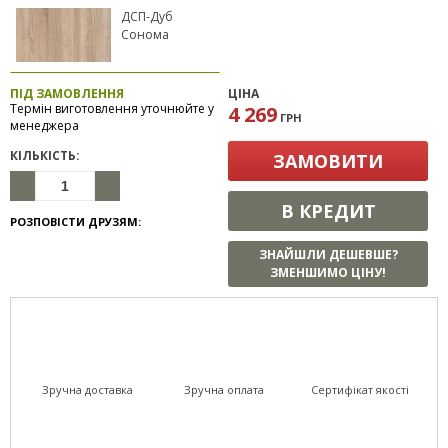
ДСП-Дуб
Сонома
ПІД ЗАМОВЛЕННЯ
ЦІНА
Термін виготовлення уточнюйте у
4 269
ГРН
менеджера
КІЛЬКІСТЬ:
ЗАМОВИТИ
В КРЕДИТ
РОЗПОВІСТИ ДРУЗЯМ:
ЗНАЙШЛИ ДЕШЕВШЕ?
ЗМЕНШИМО ЦІНУ!
Зручна доставка
Зручна оплата
Сертифікат якості