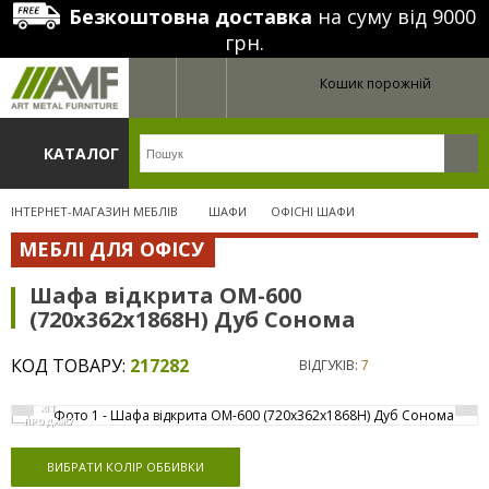
Безкоштовна доставка
на суму від 9000
грн.
Кошик порожній
КАТАЛОГ
ІНТЕРНЕТ-МАГАЗИН МЕБЛІВ
ШАФИ
ОФІСНІ ШАФИ
МЕБЛІ ДЛЯ ОФІСУ
Шафа відкрита ОМ-600
(720х362х1868Н) Дуб Сонома
КОД ТОВАРУ:
217282
ВІДГУКІВ:
7
ХІТ
ПРОДАЖУ
ВИБРАТИ КОЛІР ОББИВКИ