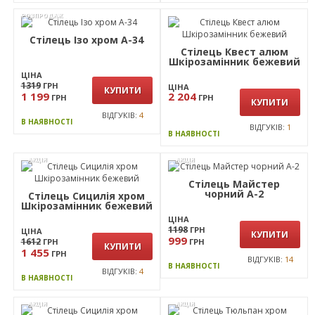
В НАЯВНОСТІ
В НАЯВНОСТІ
РОЗПРОДАЖ
Стілець Ізо хром А-34
Стілець Квест алюм
Шкірозамінник бежевий
ЦІНА
1319
ГРН
ЦІНА
КУПИТИ
1 199
2 204
ГРН
ГРН
КУПИТИ
ВІДГУКІВ:
4
В НАЯВНОСТІ
ВІДГУКІВ:
1
В НАЯВНОСТІ
АКЦІЯ
АКЦІЯ
Стiлець Майстер
чорний А-2
Стілець Сицилія хром
Шкірозамінник бежевий
ЦІНА
1198
ГРН
ЦІНА
КУПИТИ
999
1612
ГРН
ГРН
КУПИТИ
1 455
ГРН
ВІДГУКІВ:
14
В НАЯВНОСТІ
ВІДГУКІВ:
4
В НАЯВНОСТІ