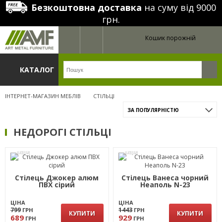
Безкоштовна доставка
на суму від 9000
грн.
Кошик порожній
КАТАЛОГ
ІНТЕРНЕТ-МАГАЗИН МЕБЛІВ
СТІЛЬЦІ
ЗА ПОПУЛЯРНІСТЮ
НЕДОРОГІ СТІЛЬЦІ
АКЦІЯ
АКЦІЯ
Стілець Джокер алюм
Стілець Ванеса чорний
ПВХ сірий
Неаполь N-23
ЦІНА
ЦІНА
799
1443
ГРН
ГРН
КУПИТИ
КУПИТИ
689
929
ГРН
ГРН