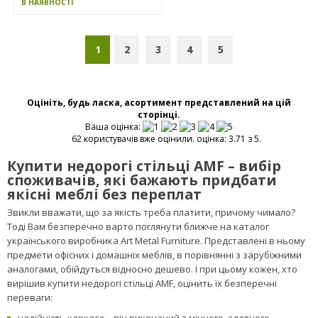
ВІДГУКІВ:
10
В НАЯВНОСТІ
1
2
3
4
5
Оцініть, будь ласка, асортимент представлений на цій
сторінці.
Ваша оцінка:
62 користувачів вже оцінили. оцінка: 3.71 з 5.
Купити недорогі стільці AMF – вибір
споживачів, які бажають придбати
якісні меблі без переплат
Звикли вважати, що за якість треба платити, причому чимало?
Тоді Вам безперечно варто поглянути ближче на каталог
українського виробника Art Metal Furniture. Представлені в ньому
предмети офісних і домашніх меблів, в порівнянні з зарубіжними
аналогами, обійдуться відносно дешево. І при цьому кожен, хто
вирішив купити недорогі стільці AMF, оцінить їх безперечні
переваги: ​​