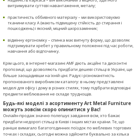
надійність каркаса – він виконаний з міцного, здатного
витримувати суттєві навантаження, металу;
практичність оббивного матеріалу – ми використовуємо
тканини класу А (мають підвищену стійкість до стирання і
пошкоджень) і якісний, міцний шкірозамінник;
відмінну ергономіку – спинка має вигнуту форму, що дозволяє
підтримувати хребет у правильному положенні під час роботи,
навчання або відпочинку.
Крім цього, в інтернет-магазині AMF діють акційні та дисконтні
пропозиції, що дозволяють придбати дешеві стільці в Україні, ще
більше заощадивши на їхній ціні. Радує і різноманітність
пропонованого виробником каталогу: в ньому представлені
моделі для офісу і дому в різних стилях, тому підібрати відповідні
предмети меблювання не складе труднощів.
Будь-які моделі з асортименту Art Metal Furniture
можуть зовсім скоро опинитися у Вас!
Онлайн-продаж значно полегшує завдання всім, хто бажає
придбати недорогі стільці в Києві і інших містах країни. Те, що
раніше вимагало багатогодинних поїздок по меблевих торгових