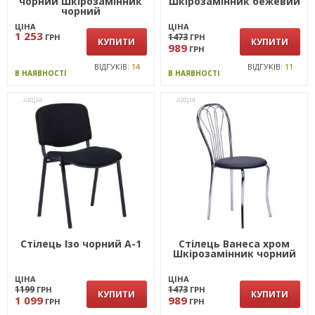
чорний Шкірозамінник
Шкірозамінник бежевий
чорний
ЦІНА
ЦІНА
1 253
1473
ГРН
ГРН
КУПИТИ
КУПИТИ
989
ГРН
ВІДГУКІВ:
14
ВІДГУКІВ:
11
В НАЯВНОСТІ
В НАЯВНОСТІ
АКЦІЯ
АКЦІЯ
Стілець Ізо чорний А-1
Стілець Ванеса хром
Шкірозамінник чорний
ЦІНА
ЦІНА
1199
1473
ГРН
ГРН
КУПИТИ
КУПИТИ
1 099
989
ГРН
ГРН