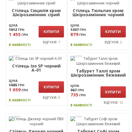
АКЦІЯ
АКЦІЯ
Стілець Сицилія хром
Стілець Тюльпан хром
Шкірозамінник сiрий
Шкірозамінник чорний
ЦІНА
ЦІНА
1612
1337
ГРН
ГРН
КУПИТИ
КУПИТИ
1 455
879
ГРН
ГРН
ВІДГУКІВ:
7
ВІДГУКІВ:
2
В НАЯВНОСТІ
В НАЯВНОСТІ
АКЦІЯ
АКЦІЯ
Стілець Ізо SP чорний
А-01
Табурет Таллі хром
Шкiрозамiнник бежевий
ЦІНА
1085
ГРН
ЦІНА
КУПИТИ
1 059
967
ГРН
ГРН
КУПИТИ
735
ГРН
ВІДГУКІВ:
0
В НАЯВНОСТІ
ВІДГУКІВ:
12
В НАЯВНОСТІ
АКЦІЯ
АКЦІЯ