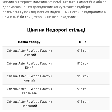
точках і складах, сьогодні можна здійснити буквально за кілька
хвилин в інтернет-магазині Art Metal Furniture. Самостійно або за
допомогою наших досвідчених консультантів підберіть
оптимальні у всіх відносинах моделі – і ми негайно відправимо їх
Вам, в якій би точці України Ви не знаходились!
Ціни на Недорогі стільці
Назва товару
Ціна
Стілець Aster RL Wood Пластик
915 грн
Бежевий
Стілець Aster RL Wood Пластик
915 грн
Білий
Стілець Aster RL Wood Пластик
915 грн
жовтий
Стілець Aster RL Wood Пластик
915 грн
Карамель
Стілець Aster RL Wood Пластик
915 грн
Червоний