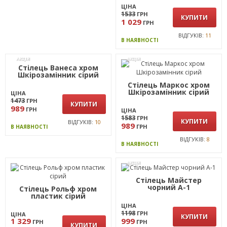
ЦІНА
ЦІНА
1612
1533
ГРН
ГРН
КУПИТИ
КУПИТИ
1 455
1 029
ГРН
ГРН
ВІДГУКІВ:
4
ВІДГУКІВ:
11
В НАЯВНОСТІ
В НАЯВНОСТІ
АКЦІЯ
АКЦІЯ
Стілець Ванеса хром
Шкірозамінник сiрий
Стілець Маркос хром
Шкiрозамiнник сiрий
ЦІНА
1473
ГРН
КУПИТИ
989
ГРН
ЦІНА
1583
ГРН
КУПИТИ
ВІДГУКІВ:
10
989
ГРН
В НАЯВНОСТІ
ВІДГУКІВ:
8
В НАЯВНОСТІ
АКЦІЯ
Стілець Майстер
чорний А-1
Стілець Рольф хром
пластик сірий
ЦІНА
1198
ГРН
ЦІНА
КУПИТИ