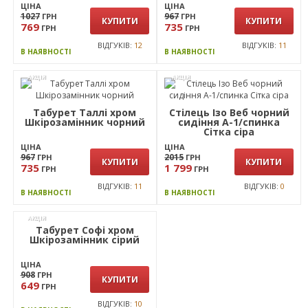
ЦІНА
ЦІНА
1027
967
ГРН
ГРН
КУПИТИ
КУПИТИ
769
735
ГРН
ГРН
ВІДГУКІВ:
12
ВІДГУКІВ:
11
В НАЯВНОСТІ
В НАЯВНОСТІ
АКЦІЯ
АКЦІЯ
Табурет Таллі хром
Стілець Ізо Веб чорний
Шкiрозамiнник чорний
сидіння А-1/спинка
Сітка сіра
ЦІНА
ЦІНА
967
2015
ГРН
ГРН
КУПИТИ
КУПИТИ
735
1 799
ГРН
ГРН
ВІДГУКІВ:
11
ВІДГУКІВ:
0
В НАЯВНОСТІ
В НАЯВНОСТІ
АКЦІЯ
Табурет Софі хром
Шкірозамінник сiрий
ЦІНА
908
ГРН
КУПИТИ
649
ГРН