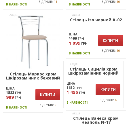
ВІДГУКІВ:
11
ВІДГУКІВ:
10
В НАЯВНОСТІ
В НАЯВНОСТІ
АКЦІЯ
АКЦІЯ
Стілець Маркос хром
Стілець Ізо чорний А-02
Шкiрозамiнник бежевий
ЦІНА
ЦІНА
1583
1199
ГРН
ГРН
КУПИТИ
КУПИТИ
989
1 099
ГРН
ГРН
ВІДГУКІВ:
9
ВІДГУКІВ:
10
В НАЯВНОСТІ
В НАЯВНОСТІ
АКЦІЯ
АКЦІЯ
Стілець Сицилія хром
Стілець Ванеса хром
Шкірозамінник чорний
Неаполь N-17