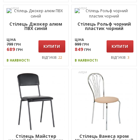
АКЦІЯ
АКЦІЯ
Стілець Джокер алюм
Стілець Рольф чорний
ПВХ синій
пластик чорний
ЦІНА
ЦІНА
799
999
ГРН
ГРН
КУПИТИ
КУПИТИ
689
849
ГРН
ГРН
ВІДГУКІВ:
22
ВІДГУКІВ:
3
В НАЯВНОСТІ
В НАЯВНОСТІ
АКЦІЯ
Стілець Майстер
Стілець Ванеса хром