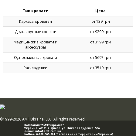
Тип кровати
Цена
Каркасы кроватей
от 139 грн
Двухъярусные кровати
от 9299 грн
Медицинские кровати и
от 3199 грн
аксессуары
Односпальные кровати
от 5697 грн
Раскладушки
от 3519 грн
©1999-2026 AMF Ukraine, LLC. All rights reserved
Компания "АМФ Украина"
Украина, 49101,
г. Днепр
,
ул. Николая Руденко, 53а
e-mail:
info@amf.com.ua
hotline:
0-800-300-301
(бесплатно на территории Украины)