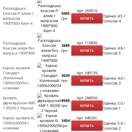
Раскладушка
Арт. 263510
Классик-П алюм с
5065
Оценка: 4.5 /
матрасом
грн
КУПИТЬ
Голосов: 4
1900*800, Килт-4
Арт. 110830
Раскладушка
3689
Классик алюм без
Оценка: 4.8 /
грн
КУПИТЬ
матраса 1900*800
Голосов: 5
Каркас кровати
Стандарт
Арт. 045139
3639
Усиленный
Оценка: 4.0 /
грн
КУПИТЬ
1600х2000/34 с
Голосов: 3
ножками
Кровать
Арт. 288550
9569
двухъярусная AMF-
Оценка: 5.0 /
грн
КУПИТЬ
1 90200 2 Черная
Голосов: 1
Каркас кровати XL
Арт. 045261
3454
1600х2000/38 с
Оценка: 5.0 /
грн
КУПИТЬ
ножками
Голосов: 2