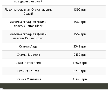
под дерево черный
Лавочка складная Oreka пластик
1399 грн
белый
Лавочка складная Джили
1569 грн
пластик Rattan Black
Лавочка складная Джили
1569 грн
пластик Rattan Brown
Скамья Лада
3543 грн
Скамья Модерн
9450 грн
Скамья Рапсодия
12075 грн
Скамья Соната
8250 грн
Скамья Фантазия
10625 грн
©1999-2026 AMF Ukraine, LLC. All rights reserved
Компания "АМФ Украина"
Украина, 49101,
г. Днепр
,
ул. Николая Руденко, 53а