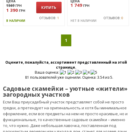
ЦЕНА
ЦЕНА
1 749
1569
ГРН
ГРН
КУПИТЬ
1 390
ГРН
ОТЗЫВОВ:
1
ОТЗЫВОВ:
0
В НАЛИЧИИ
НЕТ В НАЛИЧИИ
1
Оцените, пожалуйста, ассортимент представленный на этой
странице.
Ваша оценка:
81 пользователей уже оценили. Оценка: 3.54 из 5.
Садовые скамейки – уютные «жители»
загородных участков
Если Ваш приусадебный участок представляет собой не просто
грядки, а претендует на оригинальность и хотя бы минимальное
оформление, если все предметы на нем не просто красивые, но и
функциональные, то качественные садовые скамейки – именно
то, что нужно. Даже небольшая лавочка, поставленная под
раскидистым деревом или у входа в дом, станет для хозяев дачи