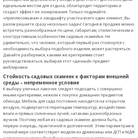
идеальным местом для отдыха, облагородит территорию и
создаст эффект ее зонирования. Только подумайте:
«приплюсовывая» к ландшафту участка всего один элемент, Вы
разом решаете сразу несколько задач! Сегодня в продаже можно
встретить разнообразные по цене, габаритам, стилистическим и
конструктивным особенностям садовые скамейки. Не
удивительно, что человек, который первый раз столкнулся с
необходимость выбора подобного изделия, может растеряться.
Давайте разберемся, какими же критериями стоит
руководствоваться, выбирая этот «дачный» предмет
меблировки.
Стойкость садовых скамеек к факторам внешней
среды – непременное условие
К выбору уличных лавочек следует подходить с совершено
иными критериями, нежели к покупке домашних предметов
обихода. Мебель для сада постоянно находится на открытом
воздухе, подвергается перепадам температур, воздействию
влаги и прямых солнечных лучей, «атакам» разнообразных
жучков. Поэтому любая из садовых скамеек должна быть, в
первую очередь, практичной и долговечной. Этим параметрам в
полной мере соответствуют модели из древесины или ДСП и МДФ
с опорами из стали. Подобные конструкции экологичны,