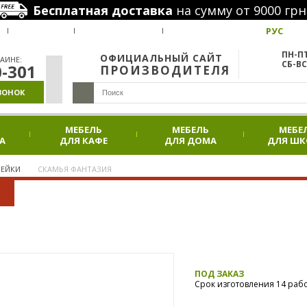
Бесплатная доставка
на сумму от 9000 грн
РУС
ВАКАНСИИ
НАШИ ПРОЕКТЫ
АКЦИИ
ПН-ПТ
ОФИЦИАЛЬНЫЙ САЙТ
АИНЕ:
СБ-ВС
0-301
ПРОИЗВОДИТЕЛЯ
ВОНОК
МЕБЕЛЬ
МЕБЕЛЬ
МЕБЕ
А
ДЛЯ КАФЕ
ДЛЯ ДОМА
ДЛЯ Ш
МЕЙКИ
СКАМЬЯ ФАНТАЗИЯ
ПОД ЗАКАЗ
Срок изготовления 14 раб