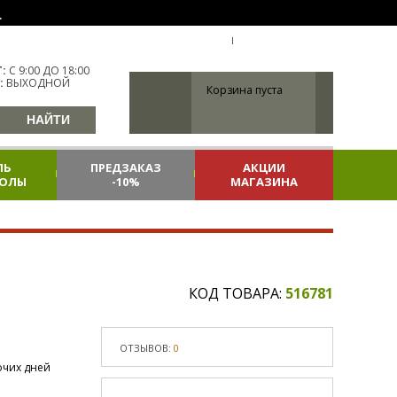
.
УКР
УКРАИНА
ВХОД
РЕГИСТРАЦИЯ
:
С 9:00 ДО 18:00
:
ВЫХОДНОЙ
Корзина пуста
ЛЬ
ПРЕДЗАКАЗ
АКЦИИ
КОЛЫ
-10%
МАГАЗИНА
КОД ТОВАРА:
516781
ОТЗЫВОВ:
0
очих дней