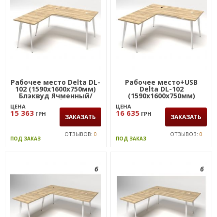
Рабочее место Delta DL-
Рабочее место+USB
102 (1590х1600х750мм)
Delta DL-102
Блэквуд Ячменный/
(1590х1600х750мм)
Каркас белый
Блэквуд Ячменный/
ЦЕНА
ЦЕНА
Каркас белый
15 363
16 635
ГРН
ГРН
ЗАКАЗАТЬ
ЗАКАЗАТЬ
ОТЗЫВОВ:
0
ОТЗЫВОВ:
0
ПОД ЗАКАЗ
ПОД ЗАКАЗ
6
6