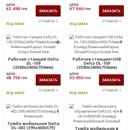
(3180х2400х750мм)
(3180х2400х750мм)
Блэквуд Ячменный/
Блэквуд Ячменный/
ЦЕНА
ЦЕНА
Каркас белый/Опора
Каркас белый/Опора
63 498
67 944
ГРН
ГРН
белый беж
белый беж
ЗАКАЗАТЬ
ЗАКАЗАТЬ
ОТЗЫВОВ:
0
ОТЗЫВОВ:
0
ПОД ЗАКАЗ
ПОД ЗАКАЗ
6
6
Рабочая станция Delta
Рабочая станция+USB
DL-109
Delta DL-109
(3580х2400х750мм)
(3580х2400х750мм)
Блэквуд Ячменный/
Блэквуд Ячменный/
ЦЕНА
ЦЕНА
Каркас белый/Опора
Каркас белый/Опора
48 756
53 950
ГРН
ГРН
белый беж
белый беж
ЗАКАЗАТЬ
ЗАКАЗАТЬ
ОТЗЫВОВ:
0
ОТЗЫВОВ:
0
ПОД ЗАКАЗ
ПОД ЗАКАЗ
6
6
Тумба мобильная Delta