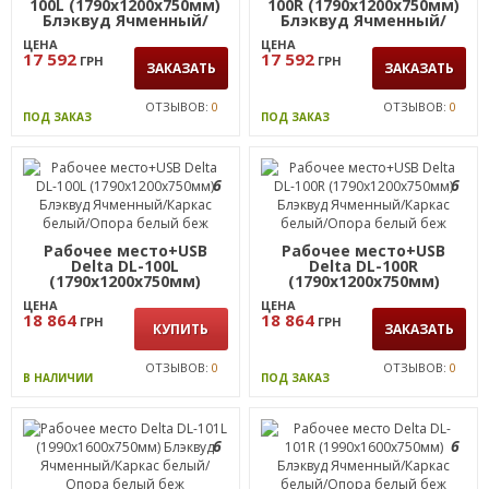
100L (1790х1200х750мм)
100R (1790х1200х750мм)
Блэквуд Ячменный/
Блэквуд Ячменный/
Каркас белый/Опора
Каркас белый/Опора
ЦЕНА
ЦЕНА
белый беж
белый беж
17 592
17 592
ГРН
ГРН
ЗАКАЗАТЬ
ЗАКАЗАТЬ
ОТЗЫВОВ:
0
ОТЗЫВОВ:
0
ПОД ЗАКАЗ
ПОД ЗАКАЗ
6
6
Рабочее место+USB
Рабочее место+USB
Delta DL-100L
Delta DL-100R
(1790х1200х750мм)
(1790х1200х750мм)
Блэквуд Ячменный/
Блэквуд Ячменный/
ЦЕНА
ЦЕНА
Каркас белый/Опора
Каркас белый/Опора
18 864
18 864
ГРН
ГРН
белый беж
белый беж
КУПИТЬ
ЗАКАЗАТЬ
ОТЗЫВОВ:
0
ОТЗЫВОВ:
0
В НАЛИЧИИ
ПОД ЗАКАЗ
6
6