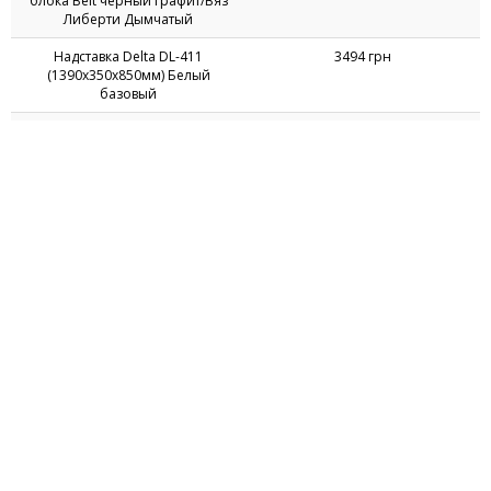
Кронштейн для системного
1341 грн
блока Belt черный графит/Вяз
Либерти Дымчатый
Надставка Delta DL-411
3494 грн
(1390х350х850мм) Белый
базовый
Пенал книжный двухсторонний
4233 грн
Delta DL-621 (384х620х1185мм)
Белый базовый/Опора белый
беж
Пенал книжный открытый Delta
4975 грн
DL-601 (434х420х2078мм)
Блэквуд Ячменный/Опора
белый беж
©1999-2026 AMF Ukraine, LLC. All rights reserved
Компания "АМФ Украина"
Украина, 49101,
г. Днепр
,
ул. Николая Руденко, 53а
e-mail:
info@amf.com.ua
hotline:
0-800-300-301
(бесплатно на территории Украины)
Создание сайта -
ARP Solution