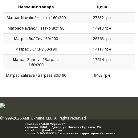
Название товара
Цена
Матрас Navaho/ Навахо 160х200
27852 грн
Матрас Navaho/ Навахо 80х190
14913 грн
Матрас Siu/ Сиу 160х200
26365 грн
Матрас Siu/ Сиу 80х190
14117 грн
Матрас Zahrava / Заграва
17674 грн
160х200
Матрас Zahrava / Заграва 80х190
9463 грн
©1999-2026 AMF Ukraine, LLC. All rights reserved
Компания "АМФ Украина"
Украина, 49101,
г. Днепр
,
ул. Николая Руденко, 53а
e-mail:
info@amf.com.ua
hotline:
0-800-300-301
(бесплатно на территории Украины)