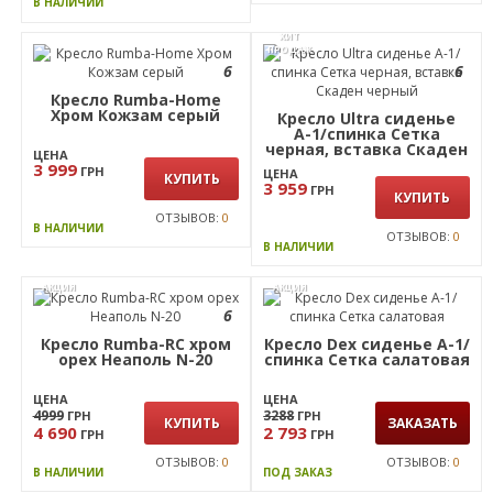
В НАЛИЧИИ
ОТЗЫВОВ:
0
В НАЛИЧИИ
ХИТ
ПРОДАЖ
6
6
Кресло Rumba-Home
Хром Кожзам серый
Кресло Ultra сиденье
А-1/спинка Сетка
черная, вставка Скаден
ЦЕНА
черный
3 999
ГРН
ЦЕНА
КУПИТЬ
3 959
ГРН
КУПИТЬ
ОТЗЫВОВ:
0
В НАЛИЧИИ
ОТЗЫВОВ:
0
В НАЛИЧИИ
АКЦИЯ
АКЦИЯ
6
Кресло Rumba-RC хром
Кресло Dex сиденье А-1/
орех Неаполь N-20
спинка Сетка салатовая
ЦЕНА
ЦЕНА
4999
3288
ГРН
ГРН
КУПИТЬ
ЗАКАЗАТЬ
4 690
2 793
ГРН
ГРН
ОТЗЫВОВ:
0
ОТЗЫВОВ:
0
В НАЛИЧИИ
ПОД ЗАКАЗ