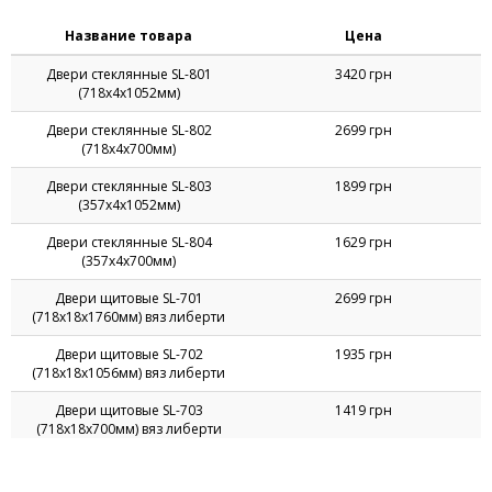
Оцените, пожалуйста, ассортимент представленный на этой
странице.
Ваша оценка:
19 пользователей уже оценили. Оценка: 4.58 из 5.
Цены на Корпусная мебель Стиль
Название товара
Цена
Двери стеклянные SL-801
3420 грн
(718х4х1052мм)
Двери стеклянные SL-802
2699 грн
(718х4х700мм)
Двери стеклянные SL-803
1899 грн
(357х4х1052мм)
Двери стеклянные SL-804
1629 грн
(357х4х700мм)
Двери щитовые SL-701
2699 грн