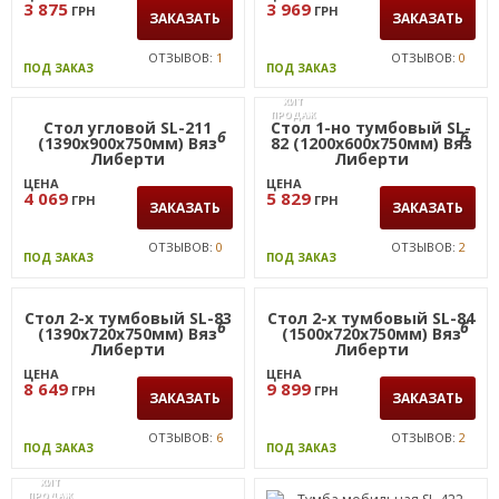
3 875
3 969
ГРН
ГРН
ЗАКАЗАТЬ
ЗАКАЗАТЬ
ОТЗЫВОВ:
1
ОТЗЫВОВ:
0
ПОД ЗАКАЗ
ПОД ЗАКАЗ
ХИТ
ПРОДАЖ
Стол 1-но тумбовый SL-
6
6
82 (1200х600х750мм) Вяз
Либерти
ЦЕНА
5 829
ГРН
ЗАКАЗАТЬ
ОТЗЫВОВ:
2
ПОД ЗАКАЗ
Стол 2-х тумбовый SL-83
6
(1390х720х750мм) Вяз
Стол угловой SL-211
Либерти
(1390х900х750мм) Вяз
Либерти
ЦЕНА
8 649
ГРН
ЦЕНА
ЗАКАЗАТЬ
4 069
ГРН
ЗАКАЗАТЬ
ОТЗЫВОВ:
6
ПОД ЗАКАЗ
ОТЗЫВОВ:
0
ПОД ЗАКАЗ