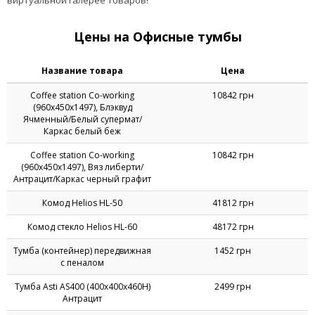
Хорошо, если в выбранной модели три и более отсеков разного
размера: это даст возможность отвести отдельный ящик под
документы, канцелярию и прочие мелкие предметы.
Собираетесь купить тумбу для офиса в Киеве, Днепропетровске,
Одессе или подыскиваете подходящую модель для обустройства
кабинета в другом городе Украины? Как бы то ни было, Вы
наверняка сможете сделать подходящий выбор в интернет-
магазине AMF. Десятки тумбочек из качественных, надежных
материалов ждут своих будущих владельцев в нашей
виртуальной галерее товаров!
Цены на Офисные тумбы
Название товара
Цена
Coffee station Co-working
10842 грн
(960х450х1497), Блэквуд
Ячменный/Белый супермат/
Каркас белый беж
Coffee station Co-working
10842 грн
(960х450х1497), Вяз либерти/
Антрацит/Каркас черный графит