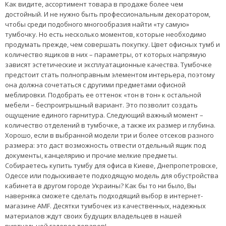
Стационарные (напольные). Эта разновидность товара –
своеобразная «классика» мира мебели. Никаких колесиков,
ножек и прочих «подставок» - конструкция просто ставится на
пол.
Подвесные. Эти модели просто созданы для небольших
кабинетов: не занимая горизонтальной площади, они
отличаются вместительностью.
Как видите, ассортимент товара в продаже более чем
достойный. И не нужно быть профессиональным декоратором,
чтобы среди подобного многообразия найти «ту самую»
тумбочку. Но есть несколько моментов, которые необходимо
продумать прежде, чем совершать покупку. Цвет офисных тумб и
количество ящиков в них – параметры, от которых напрямую
зависят эстетические и эксплуатационные качества. Тумбочке
предстоит стать полноправным элементом интерьера, поэтому
она должна сочетаться с другими предметами офисной
меблировки. Подобрать ее оттенок «тон в тон» к остальной
мебели – беспроигрышный вариант. Это позволит создать
ощущение единого гарнитура. Следующий важный момент –
количество отделений в тумбочке, а также их размер и глубина.