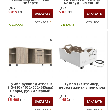
Либерти
Блэквуд Ячменный
ЦЕНА
ЦЕНА
3 019
5 820
ГРН
ГРН
ЗАКАЗАТЬ
ЗАКАЗАТЬ
ОТЗЫВОВ:
0
ОТЗЫВОВ:
1
ПОД ЗАКАЗ
ПОД ЗАКАЗ
6
Тумба руководителя R
Тумба (контейнер)
SIG-410 (1600х600х645мм)
передвижная с пеналом
Опоры, ручки Черный
графит/Вяз Либерти
ЦЕНА
ЦЕНА
Дымчатый
15 405
1 452
ГРН
ГРН
ЗАКАЗАТЬ
ЗАКАЗАТЬ