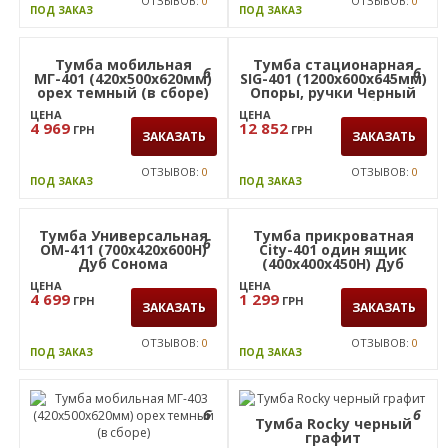
ОТЗЫВОВ:
0
ОТЗЫВОВ:
0
ПОД ЗАКАЗ
ПОД ЗАКАЗ
6
6
Тумба мобильная
Тумба стационарная
МГ-401 (420х500х620мм)
SIG-401 (1200х600х645мм)
орех темный (в сборе)
Опоры, ручки Черный
графит/Вяз Либерти
ЦЕНА
ЦЕНА
Дымчатый
4 969
12 852
ГРН
ГРН
ЗАКАЗАТЬ
ЗАКАЗАТЬ
ОТЗЫВОВ:
0
ОТЗЫВОВ:
0
ПОД ЗАКАЗ
ПОД ЗАКАЗ
Тумба Универсальная
Тумба прикроватная
6
ОМ-411 (700х420х600Н)
City-401 один ящик