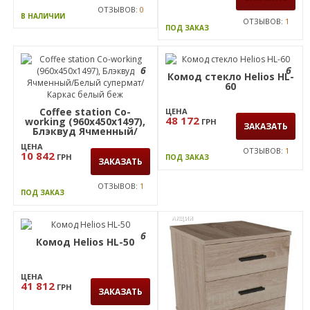
ОТЗЫВОВ:
0
В НАЛИЧИИ
ОТЗЫВОВ:
1
ПОД ЗАКАЗ
6
6
Комод стекло Helios HL-
60
Coffee station Co-
ЦЕНА
48 172
working (960х450х1497),
ГРН
ЗАКАЗАТЬ
Блэквуд Ячменный/
Белый супермат/Каркас
ЦЕНА
белый беж
ОТЗЫВОВ:
1
10 842
ГРН
ПОД ЗАКАЗ
ЗАКАЗАТЬ
ОТЗЫВОВ:
1
ПОД ЗАКАЗ
АКЦИЯ
6
Комод Helios HL-50
ЦЕНА
41 812
ГРН
ЗАКАЗАТЬ