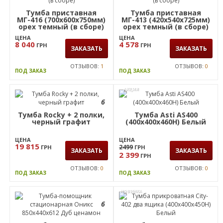
(400х400х450Н) Дуб
402-1 (1600х420х750мм)
Сонома
Опоры, ручки Черный
ЦЕНА
графит/Вяз Либерти
2 299
ГРН
ЦЕНА
ЗАКАЗАТЬ
Дымчатый
13 620
ГРН
ЗАКАЗАТЬ
ОТЗЫВОВ:
0
ПОД ЗАКАЗ
ОТЗЫВОВ:
0
ПОД ЗАКАЗ
6
6
Тумба приставная
Тумба приставная
МГ-416 (700х600х750мм)
МГ-413 (420х540х725мм)
орех темный (в сборе)
орех темный (в сборе)
ЦЕНА
ЦЕНА
8 040
4 578
ГРН
ГРН
ЗАКАЗАТЬ
ЗАКАЗАТЬ
ОТЗЫВОВ:
1
ОТЗЫВОВ:
0
ПОД ЗАКАЗ
ПОД ЗАКАЗ
АКЦИЯ
6
Тумба Rocky + 2 полки,
Тумба Asti AS400
черный графит
(400х400х460Н) Белый