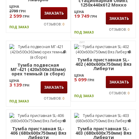
ЦЕНА
ЦЕНА
3 999
3 570
ГРН
ГРН
ЗАКАЗАТЬ
ЗАКАЗАТЬ
ОТЗЫВОВ:
0
ОТЗЫВОВ:
0
ПОД ЗАКАЗ
ПОД ЗАКАЗ
АКЦИЯ
6
Тумба Asti AS400
(400х400х460Н) Дуб
Тумба-помощник
Ливорно
стационарная Оникс
1250х440х612 Мокко
ЦЕНА
2799
ГРН
ЦЕНА
ЗАКАЗАТЬ
2 599
19 749
ГРН
ГРН
ЗАКАЗАТЬ
ОТЗЫВОВ:
0
ПОД ЗАКАЗ
ОТЗЫВОВ:
0
ПОД ЗАКАЗ
ХИТ
ПРОДАЖ
6
6
Тумба приставная SL-
402 (400х600х750мм) Вяз
Тумба подвесная
Либерти
МГ-421 (420х500х363мм)
орех темный (в сборе)
ЦЕНА
5 099
ГРН
ЦЕНА