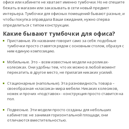
позволяют оснастить ими даже самый небольшой по метражу
кабинет. Что же касается разнообразия дизайнерских решений,
то и в этом плане все обстоит как нельзя лучше: на современном
рынке представлены различные по конструктивным и
дизайнерским особенностям тумбочки разнообразных цветов.
Виды офисных тумб: выбираем
подходящую модель
Итак, Вы решили, что для создания абсолютного комфорта в
офисе или кабинете не хватает именно тумбочки. Но не спешите
бежать в магазин или заказывать в сети новый предмет
интерьера. Тумбочки для офисных помещений бывают разные, и
чтобы покупка оправдала Ваши ожидания, нужно сперва
определиться с типом конструкции.
Какие бывают тумбочки для офиса?
Приставные. Их название говорит само за себя: подобные
тумбочки просто ставятся рядом с основным столом, образуя с
ним единую композицию.
Мобильные. Это – всем известные модели на роликах-
колесиках. Они удобны тем, что их можно в любой момент
перекатить в другое место, не прилагая никаких усилий.