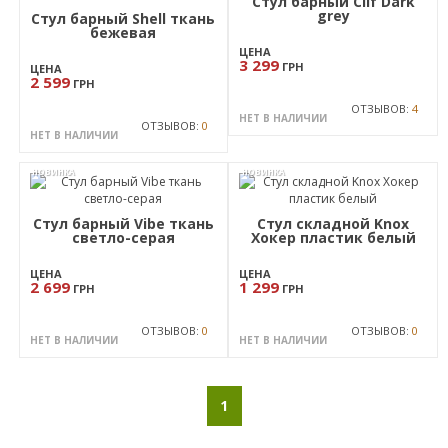
Стул Рондо Хокер хром
Мадрас дк браун,
подставка С-образная
ЦЕНА
2 599
ГРН
ЦЕНА
2 358
ГРН
ЗАКАЗАТЬ
ОТЗЫВОВ:
0
НЕТ В НАЛИЧИИ
ОТЗЫВОВ:
0
ПОД ЗАКАЗ
ХИТ
НОВИНКА
ПРОДАЖ
6
Стул барный Clif Dark
grey
Стул барный Shell ткань
бежевая
ЦЕНА
3 299
ГРН
ЦЕНА
2 599
ГРН
ОТЗЫВОВ:
4
НЕТ В НАЛИЧИИ
ОТЗЫВОВ:
0
НЕТ В НАЛИЧИИ
НОВИНКА
НОВИНКА
Стул барный Vibe ткань
Стул складной Knox
светло-серая
Хокер пластик белый