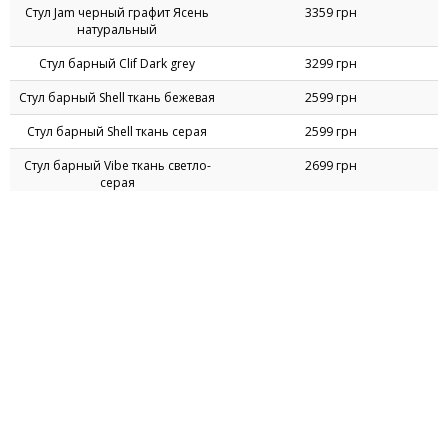
Цены на Стулья Хокеры
Название товара
Цена
Стул Jam черный графит Орех
3359 грн
темный
Стул Jam черный графит Ясень
3359 грн
беленый
Стул Jam черный графит Ясень
3359 грн
натуральный
Стул барный Clif Dark grey
3299 грн
Стул барный Shell ткань бежевая
2599 грн
Стул барный Shell ткань серая
2599 грн
Стул барный Vibe ткань светло-
2699 грн
серая
Стул Джокер Хокер черный ПВХ
1119 грн
черный