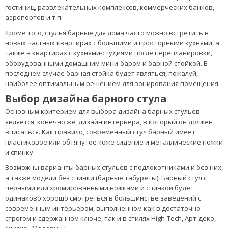
бара комфортно пользоваться столешницей барной стойки сидя,
несмотря на то, что её высота (порядка 110-130 см) рассчитана
для удобства стоящего за ней в полный рост бармена. Для
удобства посадки высокий стул хокер оборудуется
перекладиной-подножкой по всему периметру или с одной, двух
или трех сторон.
Но на сегодняшний день барные стулья и табуреты перестали
быть мебелью, предназначенной исключительно для баров.
Барные столы и стулья широко используются на рецепциях
гостиниц, развлекательных комплексов, коммерческих банков,
аэропортов и т.п.
Кроме того, стулья барные для дома часто можно встретить в
новых частных квартирах с большими и просторными кухнями, а
также в квартирах с кухнями-студиями после перепланировки,
оборудованными домашним мини-баром и барной стойкой. В
последнем случае барная стойка будет являться, пожалуй,
наиболее оптимальным решением для зонирования помещения.
Выбор дизайна барного стула
Основным критерием для выбора дизайна барных стульев
является, конечно же, дизайн интерьера, в который он должен
вписаться. Как правило, современный стул барный имеет