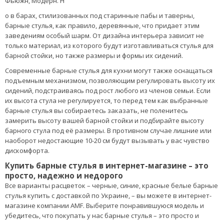
пластиковое или обтянутое коже сидение и металлические ножки
и спинку.
Возможны варианты барных стульев с подлокотниками и без них,
а также модели без спинки (барные табуреты). Барный стул с
черными или хромированными ножками и спинкой будет
одинаково хорошо смотреться в большинстве заведений с
современным интерьером, выполненном как в достаточно
строгом и сдержанном ключе, так и в стилях High-Tech, Арт-деко,
Фьюжн, Модерн. Н
о в барах, стилизованных под старинные пабы и таверны,
барные стулья, как правило, деревянные, что придает этим
заведениям особый шарм. От дизайна интерьера зависит не
только материал, из которого будут изготавливаться стулья для
барной стойки, но также размеры и формы их сидений.
Современные барные стулья для кухни могут также оснащаться
подъемным механизмом, позволяющим регулировать высоту их
сидений, подстраиваясь под рост любого из членов семьи. Если
их высота стула не регулируется, то перед тем как выбранные
барные стулья вы собираетесь заказать, не поленитесь
замерить высоту вашей барной стойки и подбирайте высоту