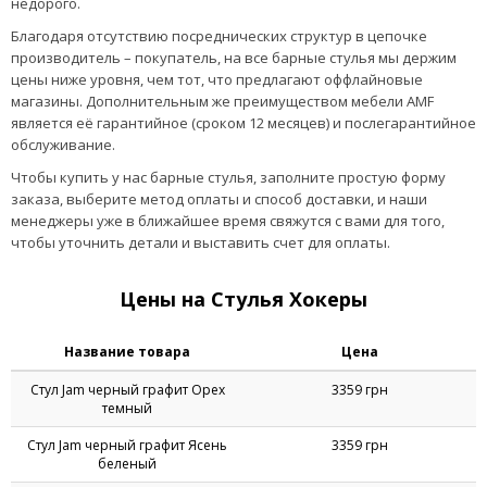
барного стула под её размеры. В противном случае лишние или
наоборот недостающие 10-20 см будут вызывать у вас чувство
дискомфорта.
Купить барные стулья в интернет-магазине – это
просто, надежно и недорого
Все варианты расцветок – черные, синие, красные белые барные
стулья купить с доставкой по Украине, – вы можете в интернет-
магазине компании AMF. Выберите понравившуюся модель и
убедитесь, что покупать у нас барные стулья – это просто и
недорого.
Благодаря отсутствию посреднических структур в цепочке
производитель – покупатель, на все барные стулья мы держим
цены ниже уровня, чем тот, что предлагают оффлайновые
магазины. Дополнительным же преимуществом мебели AMF
является её гарантийное (сроком 12 месяцев) и послегарантийное
обслуживание.
Чтобы купить у нас барные стулья, заполните простую форму
заказа, выберите метод оплаты и способ доставки, и наши
менеджеры уже в ближайшее время свяжутся с вами для того,
чтобы уточнить детали и выставить счет для оплаты.