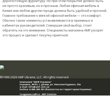
дорогостоящую фурнитуру. Но при этом покрытие должно быть
не просто красивым, но и прочным. Любая офисная мебель в
Киеве или любом другом городе должна быть удобной и прочной.
Главное требование к мягкой офисной мебели — это комфорт.
Обычно такие элементы устанавливаются в приемных и
кабинетах руководителей. Совершая свой выбор, стоит
обратить на это внимание. Специалисты магазина AMF ускорят
это процесс и сделают покупку приятной.
©1999-2026 AMF Ukraine, LLC. All rights reserved
Компания "АМФ Украина"
Украина, 49101,
г. Днепр
,
ул. Николая Руденко, 53а
e-mail:
info@amf.com.ua
hotline:
0-800-300-301
(бесплатно на территории Украины)
Создание сайта -
ARP Solution