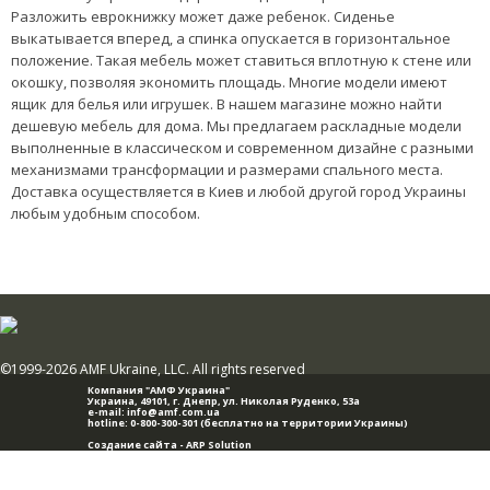
Разложить еврокнижку может даже ребенок. Сиденье
выкатывается вперед, а спинка опускается в горизонтальное
положение. Такая мебель может ставиться вплотную к стене или
окошку, позволяя экономить площадь. Многие модели имеют
ящик для белья или игрушек. В нашем магазине можно найти
дешевую мебель для дома. Мы предлагаем раскладные модели
выполненные в классическом и современном дизайне с разными
механизмами трансформации и размерами спального места.
Доставка осуществляется в Киев и любой другой город Украины
любым удобным способом.
©1999-2026 AMF Ukraine, LLC. All rights reserved
Компания "АМФ Украина"
Украина, 49101,
г. Днепр
,
ул. Николая Руденко, 53а
e-mail:
info@amf.com.ua
hotline:
0-800-300-301
(бесплатно на территории Украины)
Создание сайта -
ARP Solution