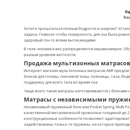
Оц
Ваш
Хотите просыпаться полным бодрости и энергии? Усталос
задача. Главное чтобы поверхность для сна была ровн
здоровый сон со всеми вытекающими.
В теле человека вес распределяется неравномерно. Об
разным уровнем жесткости.
Продажа мультизонных матрасов
Интернет магазин мультизонных матрасов AMF предлаг
блоков для головы, плечевой зоны, поясницы, таза, бе
поддержку для всего тела во время сна.
Чаще всего такие матрасы изготавливаются с блоками 
Матрасы с независимыми пружи
Независимый пружинный блок или Pocket Spring, Multi Po
качественной металлической проволоки толщиной до 2 
конструкционные особенности позволяют адаптировать
задействованы только те пружины, на которые приходи