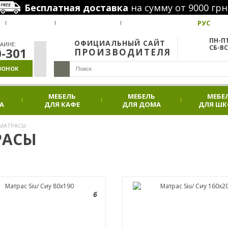
Бесплатная доставка
на сумму от 9000 грн
РУС
ВАКАНСИИ
НАШИ ПРОЕКТЫ
АКЦИИ
ПН-ПТ
ОФИЦИАЛЬНЫЙ САЙТ
АИНЕ:
СБ-ВС
0-301
ПРОИЗВОДИТЕЛЯ
ВОНОК
МЕБЕЛЬ
МЕБЕЛЬ
МЕБЕ
А
ДЛЯ КАФЕ
ДЛЯ ДОМА
ДЛЯ Ш
МАТРАСЫ
РАСЫ
6