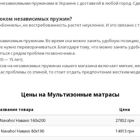
 независимыми пружинами в Украине с доставкой в любой город. Сде
локом независимых пружин?
Боннель», но востребованность растет неуклонно. И это связано с 
езависимым пружинам. Во время сна можно занять удобную позицию
 не нужно переворачиваться. Благодаря тому, что можно занять удо
ться с рядом проблем позвоночника.
0 — 15 лет).
сов на независимых пружинах нашего магазина включает мягкие, же
 Вас проблемы со спиной, то стоит отдать предпочтение жестким мо
Цены на Мультизонные матрасы
азвание товара
Цена
Navaho/ Навахо 160х200
27852 грн
 Navaho/ Навахо 80х190
14913 грн