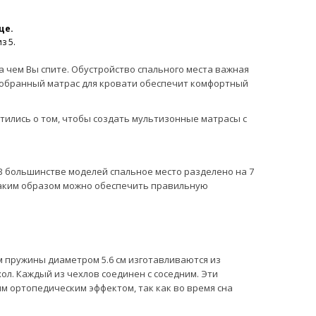
це.
з 5.
на чем Вы спите. Обустройство спального места важная
одобранный матрас для кровати обеспечит комфортный
тились о том, чтобы создать мультизонные матрасы с
 большинстве моделей спальное место разделено на 7
. Таким образом можно обеспечить правильную
нем пружины диаметром 5.6 см изготавливаются из
л. Каждый из чехлов соединен с соседним. Эти
 ортопедическим эффектом, так как во время сна