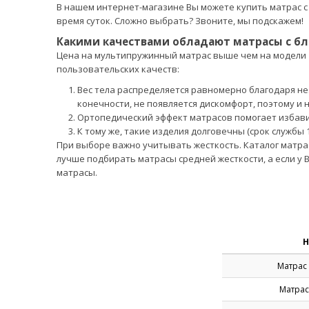
В нашем интернет-магазине Вы можете купить матрас с
время суток. Сложно выбрать? Звоните, мы подскажем!
Какими качествами обладают матрасы с б
Цена на мультипружинный матрас выше чем на модели «
пользовательских качеств:
Вес тела распределяется равномерно благодаря н
конечности, не появляется дискомфорт, поэтому и
Ортопедический эффект матрасов помогает избави
К тому же, такие изделия долговечны (срок службы 1
При выборе важно учитывать жесткость. Каталог матра
лучше подбирать матрасы средней жесткости, а если у
матрасы.
Н
Матрас 
Матрас