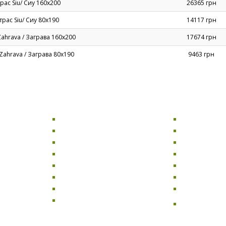
рас Siu/ Сиу 160х200
26365 грн
рас Siu/ Сиу 80х190
14117 грн
ahrava / Заграва 160х200
17674 грн
Zahrava / Заграва 80х190
9463 грн
СТОЛЫ
ДИВАНЫ
Компьютерные столы
Раскладные 
Офисные столы
Диваны для 
Кухонные столы
Прямые див
Обеденные столы
Угловые див
баров и
Журнальные столы
Диваны-кров
Стеклянные столы
Мягкие дива
Письменные столы
Двухместные
я
Базы для столов
Диваны для к
улья
ресторанов