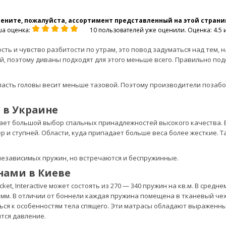
ените, пожалуйста, ассортимент представленный на этой страни
а оценка:
10 пользователей уже оценили. Оценка: 4.5 и
ть и чувство разбитости по утрам, это повод задуматься над тем, 
ой, поэтому диваны подходят для этого меньше всего. Правильно п
ласть головы весит меньше тазовой. Поэтому производители позабо
 в Украине
ает большой выбор спальных принадлежностей высокого качества. В
дер и ступней. Области, куда припадает больше веса более жесткие
независимых пружин, но встречаются и беспружинные.
нами в Киеве
cket, Interactive может состоять из 270 — 340 пружин на кв.м. В сред
мм. В отличии от боннели каждая пружина помещена в тканевый чехо
ся к особенностям тела спящего. Эти матрасы обладают выраженным
тся давление.