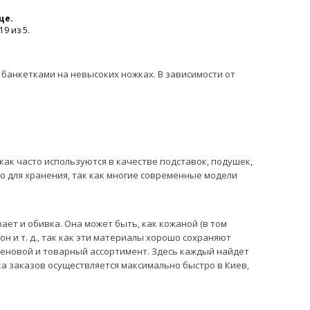
це.
9 из 5.
банкетками на невысоких ножках. В зависимости от
ак часто используются в качестве подставок, подушек,
то для хранения, так как многие современные модели
ет и обивка. Она может быть, как кожаной (в том
н и т. д., так как эти материалы хорошо сохраняют
ценовой и товарный ассортимент. Здесь каждый найдет
ка заказов осуществляется максимально быстро в Киев,