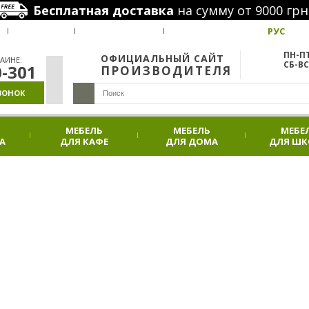
Бесплатная доставка
на сумму от 9000 грн
РУС
ВАКАНСИИ
НАШИ ПРОЕКТЫ
АКЦИИ
ПН-ПТ
ОФИЦИАЛЬНЫЙ САЙТ
АИНЕ:
СБ-ВС
0-301
ПРОИЗВОДИТЕЛЯ
ВОНОК
МЕБЕЛЬ
МЕБЕЛЬ
МЕБЕ
А
ДЛЯ КАФЕ
ДЛЯ ДОМА
ДЛЯ Ш