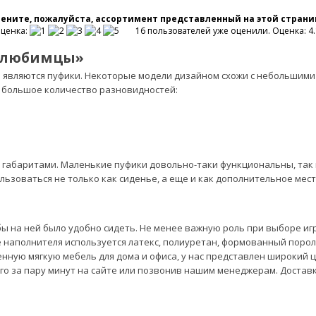
ените, пожалуйста, ассортимент представленный на этой страни
ценка:
16 пользователей уже оценили. Оценка: 4.1
е любимцы»
являются пуфики. Некоторые модели дизайном схожи с небольшими 
 большое количество разновидностей:
абаритами. Маленькие пуфики довольно-таки функциональны, так к
льзоваться не только как сиденье, а еще и как дополнительное мес
 на ней было удобно сидеть. Не менее важную роль при выборе игра
ве наполнителя используется латекс, полиуретан, формованный пороло
енную мягкую мебель для дома и офиса, у нас представлен широкий 
го за пару минут на сайте или позвонив нашим менеджерам. Достав