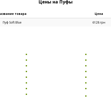
Цены на Пуфы
азвание товара
Цена
Пуф Soft Blue
6128 грн
СТОЛЫ
ДИВАНЫ
Компьютерные столы
Раскладные 
Офисные столы
Диваны для 
Кухонные столы
Прямые див
Обеденные столы
Угловые див
баров и
Журнальные столы
Диваны-кров
Стеклянные столы
Мягкие дива
Письменные столы
Двухместные
я
Базы для столов
Диваны для к
улья
ресторанов