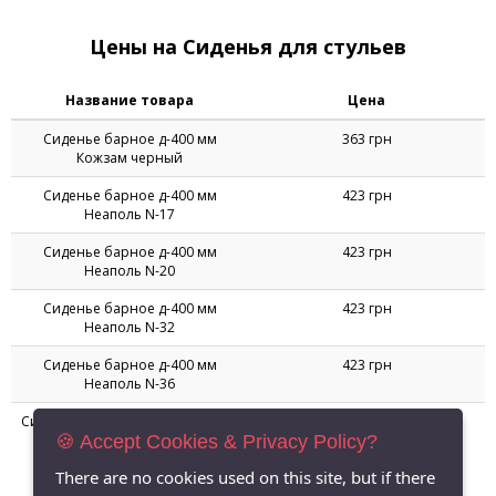
Цены на Сиденья для стульев
Название товара
Цена
Сиденье барное д-400 мм
363 грн
Кожзам черный
Сиденье барное д-400 мм
423 грн
Неаполь N-17
Сиденье барное д-400 мм
423 грн
Неаполь N-20
Сиденье барное д-400 мм
423 грн
Неаполь N-32
Сиденье барное д-400 мм
423 грн
Неаполь N-36
Сиденье Зета Нью Неаполь N-36
558 грн
🍪 Accept Cookies & Privacy Policy?
There are no cookies used on this site, but if there