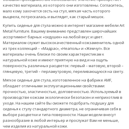
качество материала, из которого они изготовлены. Согласитесь,
мало кому захочется сесть на стул, мягкая часть которого
выцвела, потрескалась и выглядит, как старый мешок.
Купить сиденье для стула можно в интернет магазине мебели Art
Metal Furniture. Вашему вниманию представлен широчайших
ассортимент барных «сидушек» на любой вкус и цвет.
Материалом служит высококачественный кожзаменитель одной
из трех коллекций – «Мадрас», «Неаполь» и «Жемчуг». Все
материалы очень близки по своим характеристикам к
натуральной коже и имеют приятную на вид и на ощупь
поверхность различных расцветок: первый – матовую, второй –
глянцевую, третий – перламутровую, переливающуюся на свету.
Мягкое сиденье для стула, изготовленное на фабрике AMF,
обладает отличными эксплуатационными свойствами:
прочностью, эластичностью, долговечностью. Используемый в
производстве кожзам экологически безопасен и неприхотлив в
уходе. На нашем сайте Вы сможете подобрать подушку для
сиденья к стулу стандартного диаметра, не ограничивая себя в
выборе расцветки и типа поверхности. Наши модели внесут
разнообразие в любой интерьер и прослужат Вам не меньше,
чем изделия из натуральной кожи.