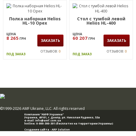
Полка наборная Helios
Стол с тумбой левой
HL-10 Орех
Helios HL-400
ЦЕНА
ЦЕНА
8 265
60 207
ГРН
ГРН
ЗАКАЗАТЬ
ЗАКАЗАТЬ
ОТЗЫВОВ:
0
ОТЗЫВОВ:
0
ПОД ЗАКАЗ
ПОД ЗАКАЗ
©1999-2026 AMF Ukraine, LLC. All rights reserved
Компания "АМФ Украина"
Украина, 49101,
г. Днепр
,
ул. Николая Руденко, 53а
e-mail:
info@amf.com.ua
hotline:
0-800-300-301
(бесплатно на территории Украины)
Создание сайта -
ARP Solution