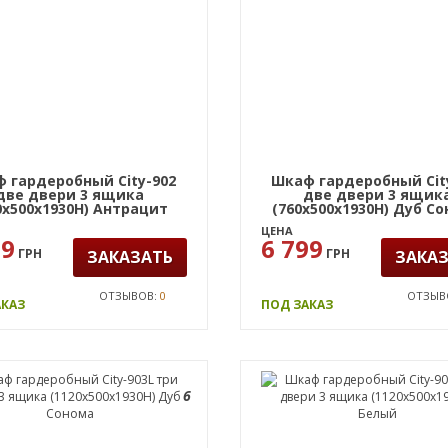
 гардеробный City-902
Шкаф гардеробный Cit
две двери 3 ящика
две двери 3 ящик
0х500х1930Н) Антрацит
(760х500х1930Н) Дуб С
ЦЕНА
99
6 799
ГРН
ГРН
ЗАКАЗАТЬ
ЗАКА
ОТЗЫВОВ:
0
ОТЗЫВ
АКАЗ
ПОД ЗАКАЗ
6