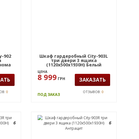
y-902
Шкаф гардеробный City-903L
а
три двери 3 ящика
онома
(1120х500х1930Н) Белый
ЦЕНА
8 999
ГРН
ЗАТЬ
ЗАКАЗАТЬ
ОВ:
0
ОТЗЫВОВ:
0
ПОД ЗАКАЗ
6
6