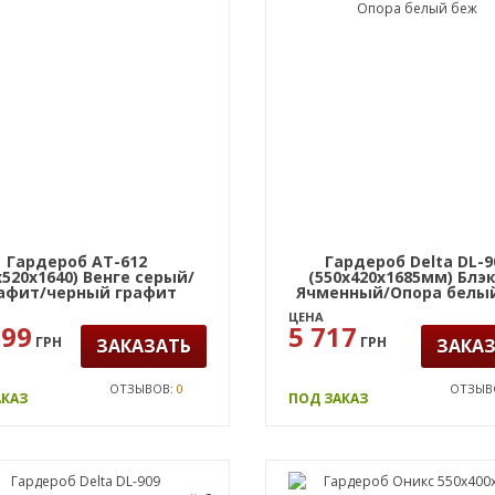
Гардероб AT-612
Гардероб Delta DL-9
х520х1640) Венге серый/
(550х420х1685мм) Блэ
афит/черный графит
Ячменный/Опора белы
ЦЕНА
899
5 717
ГРН
ГРН
ЗАКАЗАТЬ
ЗАКА
ОТЗЫВОВ:
0
ОТЗЫВ
АКАЗ
ПОД ЗАКАЗ