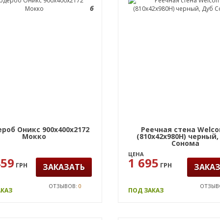
6
роб Оникс 900х400х2172
Реечная стена Welc
Мокко
(810х42х980Н) черный,
Сонома
ЦЕНА
459
1 695
ГРН
ГРН
ЗАКАЗАТЬ
ЗАКА
ОТЗЫВОВ:
0
ОТЗЫВ
АКАЗ
ПОД ЗАКАЗ