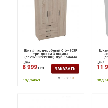
Шкаф гардеробный City-903R
Шкаф
три двери 3 ящика
че
(1120х500х1930Н) Дуб Сонома
(1
ЦЕНА
ЦЕНА
8 999
11 
ГРН
ЗАКАЗАТЬ
ОТЗЫВОВ:
0
ПОД ЗАКАЗ
ПОД З