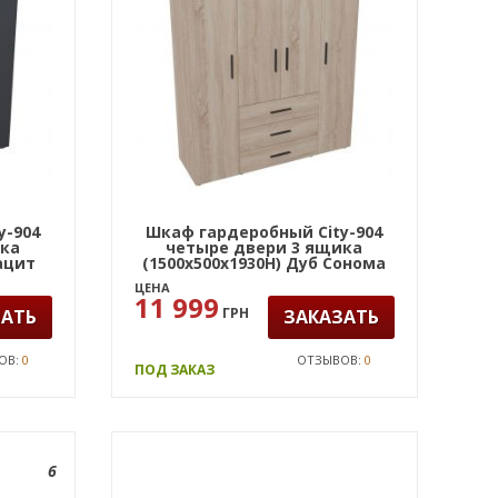
y-904
Шкаф гардеробный City-904
ика
четыре двери 3 ящика
ацит
(1500х500х1930Н) Дуб Сонома
ЦЕНА
11 999
ГРН
ЗАТЬ
ЗАКАЗАТЬ
ОВ:
0
ОТЗЫВОВ:
0
ПОД ЗАКАЗ
6