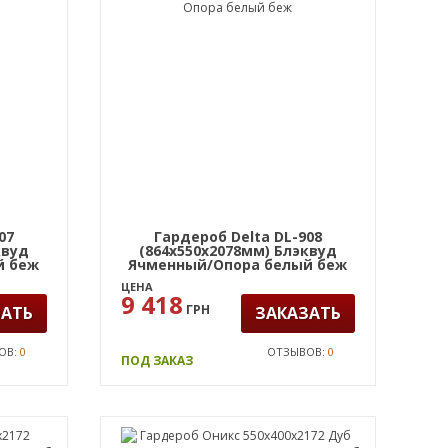
07
Гардероб Delta DL-908
квуд
(864х550х2078мм) Блэквуд
й беж
Ячменный/Опора белый беж
ЦЕНА
9 418
ГРН
ЗАТЬ
ЗАКАЗАТЬ
ОВ:
0
ОТЗЫВОВ:
0
ПОД ЗАКАЗ