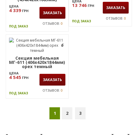
ОТЗЫВОВ:
0
ПОД ЗАКАЗ
ОТЗЫВОВ:
0
ПОД ЗАКАЗ
6
6
Шкаф для документов
МГ-630
Пенал книжный
(1600х420х1200мм) орех
открытый Delta DL-602
темный
(434х420х1685мм)
ЦЕНА
Блэквуд Ячменный/
13 746
ГРН
ЦЕНА
Опора белый беж
ЗАКАЗАТЬ
4 339
ГРН
ЗАКАЗАТЬ
ОТЗЫВОВ:
0
ПОД ЗАКАЗ
ОТЗЫВОВ:
0
ПОД ЗАКАЗ
6
Секция мебельная
МГ-611 (406х420х1844мм)
орех темный
ЦЕНА
4 545
ГРН