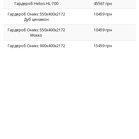
(550х420х1685мм) Блэквуд
Ячменный/Опора белый беж
Гардероб Delta DL-908
9418 грн
(864х550х2078мм) Блэквуд
Ячменный/Опора белый беж
Гардероб Delta DL-909
8467 грн
(864х550х1685мм) Блэквуд
Ячменный/Опора белый беж
Гардероб Helios HL-700
45567 грн
Гардероб Оникс 550х400х2172
10459 грн
Дуб ценамон
Гардероб Оникс 550х400х2172
10459 грн
Мокко
Гардероб Оникс 900х400х2172
15459 грн
Дуб ценамон
Гардероб Оникс 900х400х2172
15459 грн
Мокко
Пенал книжный двухсторонний
4233 грн