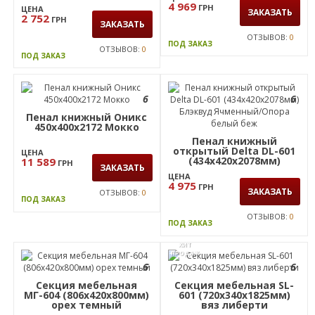
ОТЗЫВОВ:
0
ОТЗЫВОВ:
0
ПОД ЗАКАЗ
ПОД ЗАКАЗ
6
Секция мебельная
МГ-620 (420х420х2196мм)
Пенал книжный
орех темный
открытый Delta DL-604
(434х420х909мм)
ЦЕНА
Блэквуд Ячменный/
4 969
ГРН
ЦЕНА
Опора белый беж
ЗАКАЗАТЬ
2 752
ГРН
ЗАКАЗАТЬ
ОТЗЫВОВ:
0
ПОД ЗАКАЗ
ОТЗЫВОВ:
0
ПОД ЗАКАЗ
6
6
Пенал книжный Оникс
450х400х2172 Мокко
Пенал книжный
открытый Delta DL-601
ЦЕНА
(434х420х2078мм)
11 589
ГРН
ЗАКАЗАТЬ
Блэквуд Ячменный/
ЦЕНА
Опора белый беж