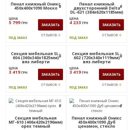
Пенал книжный
6
6
двухсторонний Delta
DL-621 (384х620х1185мм)
Белый базовый/Опора
ЦЕНА
белый беж
4 233
ГРН
ЗАКАЗАТЬ
ОТЗЫВОВ:
0
ПОД ЗАКАЗ
Пенал книжный Оникс
450х400х1090 Мокко
ЦЕНА
5 799
ГРН
ЗАКАЗАТЬ
ОТЗЫВОВ:
0
ПОД ЗАКАЗ
Секция мебельная SL-
Секция мебельная SL-
6
6
604 (360х340х1825мм)
602 (720х340х1119мм)
вяз либерти
вяз либерти
ЦЕНА
ЦЕНА
3 419
3 419
ГРН
ГРН
ЗАКАЗАТЬ
ЗАКАЗАТЬ