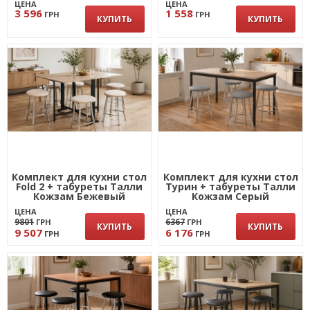
ЦЕНА
ЦЕНА
3 596
1 558
ГРН
ГРН
КУПИТЬ
КУПИТЬ
Комплект для кухни стол
Комплект для кухни стол
Fold 2 + табуреты Талли
Турин + табуреты Талли
Кожзам Бежевый
Кожзам Серый
ЦЕНА
ЦЕНА
9801
6367
ГРН
ГРН
КУПИТЬ
КУПИТЬ
9 507
6 176
ГРН
ГРН