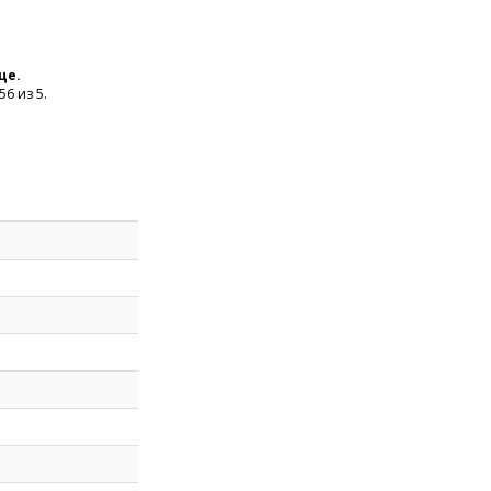
це.
6 из 5.