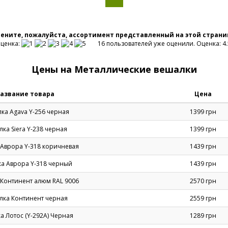
ените, пожалуйста, ассортимент представленный на этой страни
ценка:
16 пользователей уже оценили. Оценка: 4.5
Цены на Металлические вешалки
азвание товара
Цена
ка Agava Y-256 черная
1399 грн
ка Siera Y-238 черная
1399 грн
Аврора Y-318 коричневая
1439 грн
а Аврора Y-318 черный
1439 грн
Континент алюм RAL 9006
2570 грн
лка Континент черная
2559 грн
а Лотос (Y-292А) Черная
1289 грн