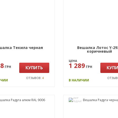
шалка Текила черная
Вешалка Лотос Y-29
коричневый
ЦЕНА
78
1 289
ГРН
ГРН
КУПИТЬ
КУП
ОТЗЫВОВ:
4
ОТЗЫВ
ИЧИИ
В НАЛИЧИИ
ХИТ
ПРОДАЖ