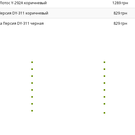
Лотос Y-292А коричневый
1289 грн
Персия DY-311 коричневый
829 грн
а Персия DY-311 черная
829 грн
СТОЛЫ
ДИВАНЫ
Компьютерные столы
Раскладные 
Офисные столы
Диваны для 
Кухонные столы
Прямые див
Обеденные столы
Угловые див
баров и
Журнальные столы
Диваны-кров
Стеклянные столы
Мягкие дива
Письменные столы
Двухместные
я
Базы для столов
Диваны для к
улья
ресторанов