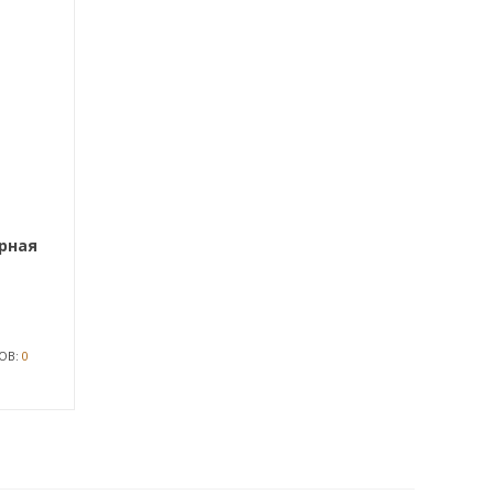
ерная
ОВ:
0