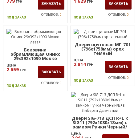
ЦЕНА
ЦЕНА
779
1 629
ГРН
ГРН
ЗАКАЗАТЬ
ЗАКАЗАТЬ
ОТЗЫВОВ:
0
ОТЗЫВОВ:
0
ПОД ЗАКАЗ
ПОД ЗАКАЗ
Двери щитовые МГ-701
(796х1758мм) орех
Боковина
темный
обрамляющая Оникс
29х392х1090 Мокко
ЦЕНА
левая
2 814
ГРН
ЦЕНА
ЗАКАЗАТЬ
2 659
ГРН
ЗАКАЗАТЬ
ОТЗЫВОВ:
0
ПОД ЗАКАЗ
ОТЗЫВОВ:
0
ПОД ЗАКАЗ
Двери SIG-713 ДСП R+L к
SIG11 (792х1080х18мм) с
замком Ручки Черный/
Вяз Либерти Дымчатый