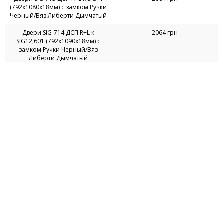
Двери SIG-713 ДСП R+L к SIG11
2064 грн
(792х1080х18мм) с замком Ручки
Черный/Вяз Либерти Дымчатый
Двери SIG-714 ДСП R+L к
2064 грн
SIG12,601 (792х1090х18мм) с
замком Ручки Черный/Вяз
Либерти Дымчатый
Двери стеклянные SL-801
3420 грн
(718х4х1052мм)
Двери стеклянные SL-802
2699 грн
(718х4х700мм)
Двери стеклянные SL-803
1899 грн
(357х4х1052мм)
©1999-2026 AMF Ukraine, LLC. All rights reserved
Компания "АМФ Украина"
Украина, 49101,
г. Днепр
,
ул. Николая Руденко, 53а
e-mail:
info@amf.com.ua
hotline:
0-800-300-301
(бесплатно на территории Украины)
Создание сайта -
ARP Solution