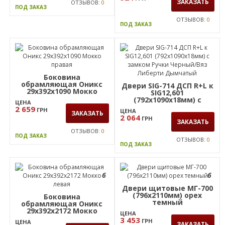
924
ГРН
ЗАКАЗАТЬ
ОТЗЫВОВ:
0
ПОД ЗАКАЗ
ОТЗЫВОВ:
0
ПОД ЗАКАЗ
Боковина
обрамляющая Оникс
Двери SIG-714 ДСП R+L к
29х392х1090 Мокко
SIG12,601
правая
(792х1090х18мм) с
ЦЕНА
замком Ручки Черный/
2 659
ГРН
ЦЕНА
ЗАКАЗАТЬ
Вяз Либерти Дымчатый
2 064
ГРН
ЗАКАЗАТЬ
ОТЗЫВОВ:
0
ПОД ЗАКАЗ
ОТЗЫВОВ:
0
ПОД ЗАКАЗ
6
6
Двери щитовые МГ-700
(796х2110мм) орех
Боковина
темный
обрамляющая Оникс
29х392х2172 Мокко
ЦЕНА