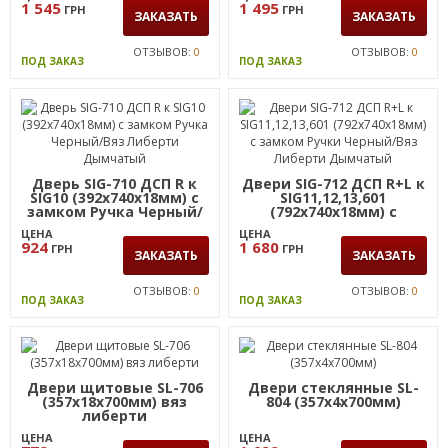
ЦЕНА
ЦЕНА
1 545
1 495
ГРН
ГРН
ЗАКАЗАТЬ
ЗАКАЗАТЬ
ОТЗЫВОВ:
0
ОТЗЫВОВ:
0
ПОД ЗАКАЗ
ПОД ЗАКАЗ
Дверь SIG-710 ДСП R к
Двери SIG-712 ДСП R+L к
SIG10 (392х740х18мм) с
SIG11,12,13,601
замком Ручка Черный/
(792х740х18мм) с
Вяз Либерти Дымчатый
замком Ручки Черный/
ЦЕНА
ЦЕНА
Вяз Либерти Дымчатый
924
1 680
ГРН
ГРН
ЗАКАЗАТЬ
ЗАКАЗАТЬ
ОТЗЫВОВ:
0
ОТЗЫВОВ:
0
ПОД ЗАКАЗ
ПОД ЗАКАЗ
Двери щитовые SL-706
Двери стеклянные SL-
(357х18х700мм) вяз
804 (357х4х700мм)
либерти