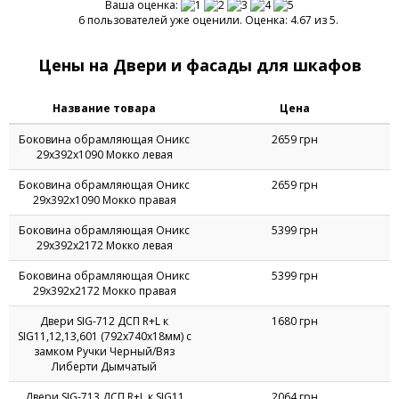
странице.
Ваша оценка:
6 пользователей уже оценили. Оценка: 4.67 из 5.
Цены на Двери и фасады для шкафов
Название товара
Цена
Боковина обрамляющая Оникс
2659 грн
29х392х1090 Мокко левая
Боковина обрамляющая Оникс
2659 грн
29х392х1090 Мокко правая
Боковина обрамляющая Оникс
5399 грн
29х392х2172 Мокко левая
Боковина обрамляющая Оникс
5399 грн
29х392х2172 Мокко правая
Двери SIG-712 ДСП R+L к
1680 грн
SIG11,12,13,601 (792х740х18мм) с
замком Ручки Черный/Вяз
Либерти Дымчатый