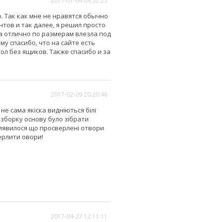
2017-01-04 09:52:25
. Так как мне не нравятся обычно
тов и так далее, я решил просто
а отлично по размерам влезла под
му спасибо, что на сайте есть
л без ящиков. Также спасибо и за
2017-02-09 20:20:46
не сама якіска видніються білі
 зборку основу було зібрати
 виявилося що просверлені отвори
ерлити овори!
2017-04-27 12:11:11