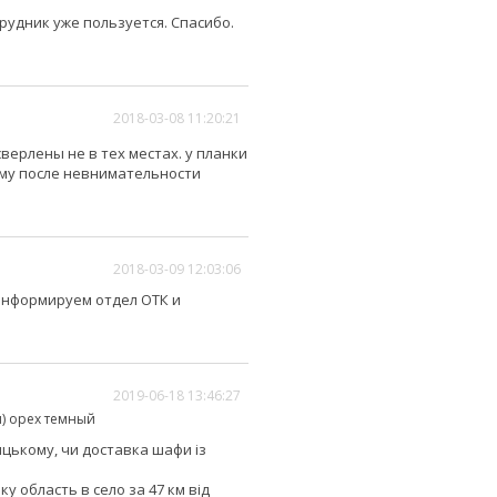
рудник уже пользуется. Спасибо.
2018-03-08 11:20:21
верлены не в тех местах. у планки
ому после невнимательности
2018-03-09 12:03:06
информируем отдел ОТК и
2019-06-18 13:46:27
) орех темный
ницькому, чи доставка шафи із
у область в село за 47 км від