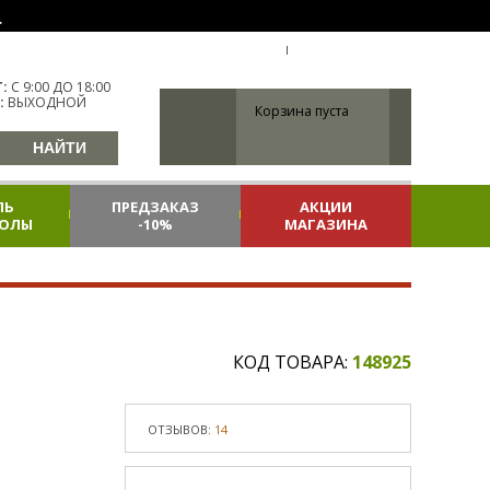
.
УКР
УКРАИНА
ВХОД
РЕГИСТРАЦИЯ
:
С 9:00 ДО 18:00
:
ВЫХОДНОЙ
Корзина пуста
ЛЬ
ПРЕДЗАКАЗ
АКЦИИ
КОЛЫ
-10%
МАГАЗИНА
КОД ТОВАРА:
148925
ОТЗЫВОВ:
14