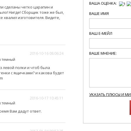
ВАША ОЦЕНКА:
ли сделаны четко царапин и
ыло! Нигде! Сборщик тоже же был,
ВАШЕ ИМЯ
е хвалил изготовителя. Видите,
ВАШ Е-МЕЙЛ
ВАШЕ МНЕНИЕ:
2016-10-16 08:06:24
ех темный
з левой полки и чтоб была
тенки с ящичками? и какова будет
om
УКАЗАТЬ ПЛЮСЫ И М
2016-10-17 10:45:11
ех темный
ремя Вам дадут ответ.