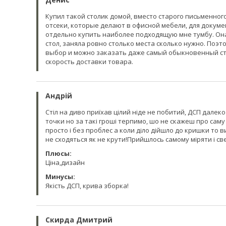
Купил такой столик домой, вместо старого письменного
отсеки, которые делают в офисной мебели, для докумен
отдельно купить наиболее подходящую мне тумбу. Он
стол, заняла ровно столько места сколько нужно. Поэто
выбор и можно заказать даже самый обыкновенный сто
скорость доставки товара.
Андрій
Стіл на диво приїхав цілий ніде не побитий, ДСП далеко 
точки но за такі гроші терпимо, шо не скажеш про саму
просто і без проблес а коли діло дійшло до кришки то
не сходяться як не крути!Прийшлось самому міряти і св
Плюсы:
Ціна,дизайн
Минусы:
Якість ДСП, крива зборка!
Скирда Дмитрий