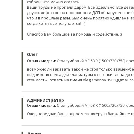
собран. Что можно сказать....
Ваши труды не пропали даром. Все идеально! Все дета
других дефектов на поверхности ДСП обнаружено не б
что и в прошлые разы. Был очень приятно удивлен и вс
когда хотят все получается!!! :)
Спасибо Вам большое за помощь и содействие. :)
Олег
Отзыв к модели:
Стол тумбовый МГ-53 R (1500х720х750) ор
возможно ли заказать такой же стол только взaмен\бе
выдвижная полка для клавиатуры от стенки слева до с
стоимость.. ответь на имеил oleg.smirnov.1988@gmail.c
Администратор
Отзыв к модели:
Стол тумбовый МГ-53 R (1500х720х750) ор
Олег, передали Ваш запрос менеджеру, в ближайшее в
Денис