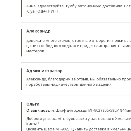
Анна, здравствуйте! Тумбу автономную доставили. Сот
С ув. ЮДА-ГРУПП
Александр
довольно много сколов, ответные отверстия полки выс
цз нет свободного хода. все придется исправлять сам
мастеров
Администратор
Александр, благодарим за отзыв, мы обязательно про
поработаем над качеством данного изделия.
Ольга
Отзыв к модели:
Шкаф для одежды МГ-902 (806х580х1844мм
Доброго дня, скажіть будь ласка у вас є склад в Хмель
Києва?
Цікавить шафа МГ-902, і цікавить доставка в хмельницьк