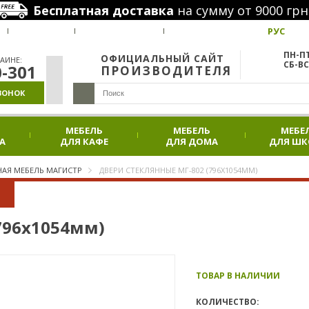
Бесплатная доставка
на сумму от 9000 грн
РУС
ВАКАНСИИ
НАШИ ПРОЕКТЫ
АКЦИИ
ПН-ПТ
ОФИЦИАЛЬНЫЙ САЙТ
АИНЕ:
СБ-ВС
0-301
ПРОИЗВОДИТЕЛЯ
ВОНОК
МЕБЕЛЬ
МЕБЕЛЬ
МЕБЕ
А
ДЛЯ КАФЕ
ДЛЯ ДОМА
ДЛЯ Ш
АЯ МЕБЕЛЬ МАГИСТР
ДВЕРИ СТЕКЛЯННЫЕ МГ-802 (796Х1054ММ)
796х1054мм)
ТОВАР В НАЛИЧИИ
КОЛИЧЕСТВО: