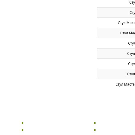
Ст
Ст
Стул Мас
Стул Ма
Сту
Стул
Сту
Стул
Стул Маст
КРЕСЛА
СТУЛЬЯ
Офисные кресла
Офисные стулья
Компьютерные кресла
Стулья для кухни