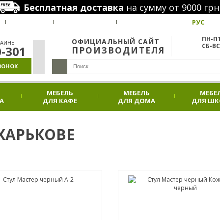
Бесплатная доставка
на сумму от 9000 грн
РУС
ВАКАНСИИ
НАШИ ПРОЕКТЫ
АКЦИИ
ПН-ПТ
ОФИЦИАЛЬНЫЙ САЙТ
АИНЕ:
СБ-ВС
0-301
ПРОИЗВОДИТЕЛЯ
ВОНОК
МЕБЕЛЬ
МЕБЕЛЬ
МЕБЕ
А
ДЛЯ КАФЕ
ДЛЯ ДОМА
ДЛЯ Ш
ХАРЬКОВЕ