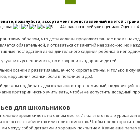
ените, пожалуйста, ассортимент представленный на этой страни
ценка:
44 пользователей уже оценили. Оценка: 4.4
н таким образом, что дети должны продолжительное время находи
вляется обязательной, и отказаться от занятий невозможно, но к
ивные последствия из-за длительного сидения ребенка в неподвиж
 улучшить успеваемость, но и сохранить здоровье детей.
льной осанки и развития мышечного корсета спины, и только в слу
з, нарушения осанки, боли в пояснице и др.).
ий должны подбирать для школьников эргономичный, подходящий по 
, какие критерии нужно учитывать, чтобы не допустить досадный пр
льев для школьников
тельное время сидеть на одном месте. Из-за этого после урока ил
в классных кабинетах или своих комнатах. Чтобы предотвратить д
ыми между собой деталями и хорошим покрытием. Какие ещё парам