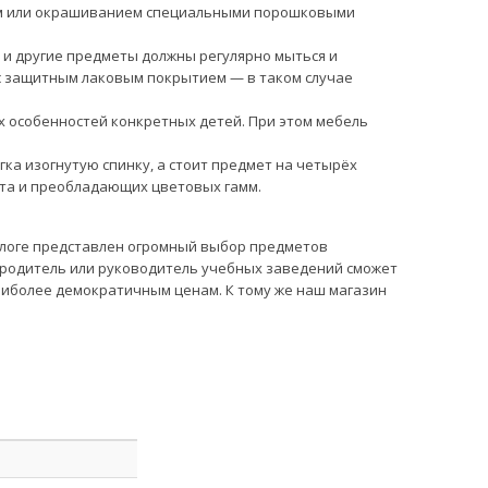
ием или окрашиванием специальными порошковыми
ы и другие предметы должны регулярно мыться и
 с защитным лаковым покрытием — в таком случае
х особенностей конкретных детей. При этом мебель
ка изогнутую спинку, а стоит предмет на четырёх
нета и преобладающих цветовых гамм.
талоге представлен огромный выбор предметов
й родитель или руководитель учебных заведений сможет
иболее демократичным ценам. К тому же наш магазин