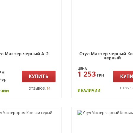
ул Мастер черный А-2
Стул Мастер черный К
черный
ЦЕНА
1 253
РН
ГРН
КУПИТЬ
КУП
ГРН
ОТЗЫВ
ОТЗЫВОВ:
14
В НАЛИЧИИ
ИЧИИ