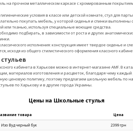
бель на прочном металлическом каркасе с хромированным покрыт
игиенические условия в классе или детской комнате, стул для парт
елательно покупать мебель, у которой сиденья и спинки выполнены
ой или тканью, используя специальные моющие средства.
бходимо подбирать, в зависимости от роста и других анатомически
инки.
ассического исполнения: конструкция имеет твердое сиденье и слег
ается, исходя из общего стилистического оформления классного каби
стульев
лассного кабинета в Харькове можно в интернет-магазине AMF. В ка
ции, материалов изготовления и расцветок, благодаря чему кажды
ую ценовую политику, поэтому предлагаем школьную мебель по на
тульев по Харькову и в другие города Украины.
Цены на Школьные стулья
азвание товара
Цена
л Изо Вуд черный бук
2399 грн