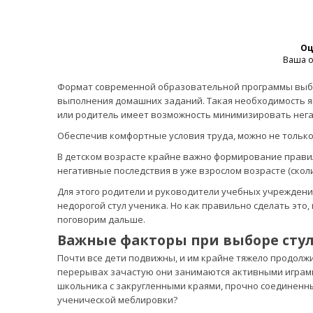
Оц
Ваша о
Формат современной образовательной программы выбра
выполнения домашних заданий. Такая необходимость я
или родитель имеет возможность минимизировать негат
Обеспечив комфортные условия труда, можно не только
В детском возрасте крайне важно формирование прави
негативные последствия в уже взрослом возрасте (сколио
Для этого родители и руководители учебных учрежден
недорогой стул ученика. Но как правильно сделать это
поговорим дальше.
Важные факторы при выборе сту
Почти все дети подвижны, и им крайне тяжело продолжи
перерывах зачастую они занимаются активными играми 
школьника с закругленными краями, прочно соединенн
ученической меблировки?