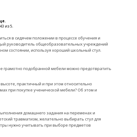
це.
3 из 5.
ться в сидячем положении в процессе обучения и
аждый руководитель общеобразовательных учреждений
ном состоянии, используя хороший школьный стул.
чае грамотно подобранной мебели можно предотвратить
высоте, практичный и при этом относительно
омах при покупке ученической мебели? Об этом и
и выполнения домашнего задания на переменах и
етский травматизм, желательно выбирать стул для
етры нужно учитывать при выборе предметов