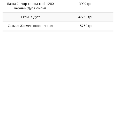
Лавка Спектр со спинкой 1200
3999 грн
черный/Дуб Сонома
Скамья Дуэт
47250 грн
Скамья Жасмин окрашенная
15750 грн
Скамья Жасмин оцинкованная
21000 грн
Скамья Мелодия
15180 грн
Скамья Мелодия без спинки
13125 грн
Скамья Парк
24937 грн
©1999-2026 AMF Ukraine, LLC. All rights reserved
Компания "АМФ Украина"
Украина, 49101,
г. Днепр
,
ул. Николая Руденко, 53а
e-mail:
info@amf.com.ua
hotline:
0-800-300-301
(бесплатно на территории Украины)
Создание сайта -
ARP Solution