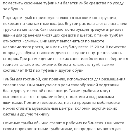
поместить сезонные туфли или балетки либо средства по уходу
за обувью.
Подвидом тумб в прихожую являются высокие конструкции,
похожие на компактные шкафы. Внутри располагаются листы или
трубки из металла. Как правило, конструкция предусматривает
ящики для хранения чистящих средств и щеток. К таким тумбам
относятся «слимы». Они могут выполняться по высоте
человеческого роста, но иметь глубину всего 15-20 см. В качестве
опоры для обуви в таких моделях выступает внутренняя часть
створок. При размещении высоких сапог или ботинок выбирается
горизонтальное положение. Вместительность тумб «слим»
составляет 8-12 пар туфель и другой обуви.
Тумбы для гостиной, как правило, используются для размещения
телевизора. Они выступают в роли своеобразной подставки
благодаря усиленной столешнице. Такие тумбочки могут
выполняться со створками и без, с полками и выдвижными
ящичками. Помимо телевизора, на эти предметы меблировки
можно ставить музыкальные центры, колонки акустических
систем и другую технику.
Офисные тумбы обычно ставят в рабочих кабинетах. Они часто
схожи с прикроватными тумбочками, но предназначаются для