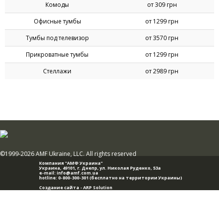
Комоды
от 309 грн
Офисные тумбы
от 1299 грн
Тумбы под телевизор
от 3570 грн
Прикроватные тумбы
от 1299 грн
Стеллажи
от 2989 грн
©1999-2026 AMF Ukraine, LLC. All rights reserved
Компания "АМФ Украина"
Украина, 49101,
г. Днепр
,
ул. Николая Руденко, 53а
e-mail:
info@amf.com.ua
hotline:
0-800-300-301
(бесплатно на территории Украины)
Создание сайта -
ARP Solution