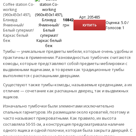
Coffee station Co-
working
(960х450х1497),
Арт. 205485
Блэквуд
10842
Оценка: 5.0 /
Ячменный/
грн
КУПИТЬ
Голосов: 1
Белый супермат/
Каркас белый
беж
Тумбы — уникальные предметы мебели, которые очень удобны и
практичны в применении. Разновидностью тумбочек считаются
комоды, которые представляют собой предметы меблировки с
выдвижными ящичками, в то время как традиционные тумбы
выполняются с распашными дверцами.
Существуют также тумбы-комоды, называемые креденцами, а их
отличие — сочетание как распашных дверец, так и выдвижных
ящиков.
Изначально тумбочки были элементами исключительно
спальных гарнитуров. Их размещали около кроватей, поэтому и
часто называют прикроватными. Как правило, их высота
составляла 50-55 см, а конструкция предусматривала наличие
одного ящика и одной полочки, которая была закрыта дверцей. С