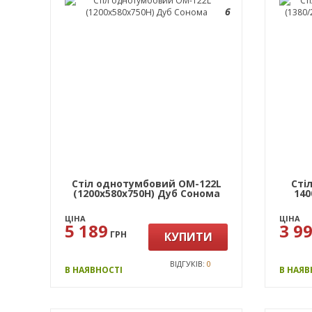
6
Стіл однотумбовий ОМ-122L
Сті
(1200х580х750Н) Дуб Сонома
140
ЦІНА
ЦІНА
5 189
3 9
ГРН
КУПИТИ
ВІДГУКІВ:
0
В НАЯВНОСТІ
В НАЯВ