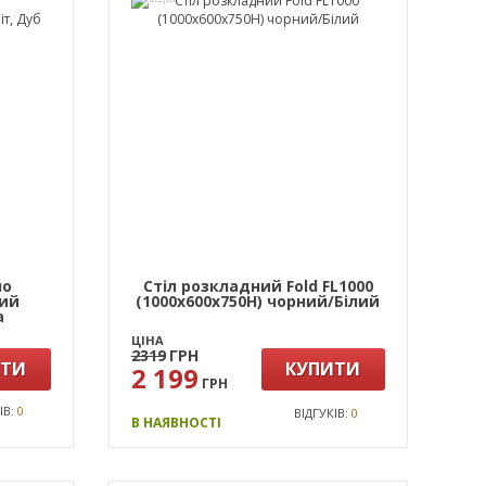
ло
Стіл розкладний Fold FL1000
ний
(1000х600х750Н) чорний/Білий
а
ЦІНА
2319
ГРН
ИТИ
КУПИТИ
2 199
ГРН
ІВ:
0
ВІДГУКІВ:
0
В НАЯВНОСТІ