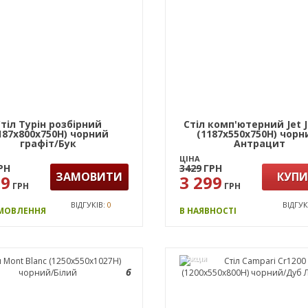
тіл Турін розбірний
Стіл комп'ютерний Jet 
187х800х750H) чорний
(1187х550х750Н) чорн
графіт/Бук
Антрацит
ЦІНА
РН
3429
ГРН
ЗАМОВИТИ
КУП
99
3 299
ГРН
ГРН
ВІДГУКІВ:
0
ВІДГУК
АМОВЛЕННЯ
В НАЯВНОСТІ
АКЦІЯ
6