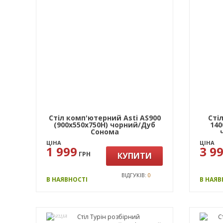
Стіл комп'ютерний Asti AS900
Сті
(900х550х750Н) чорний/Дуб
140
Сонома
ЦІНА
ЦІНА
1 999
3 9
ГРН
КУПИТИ
ВІДГУКІВ:
0
В НАЯВНОСТІ
В НАЯВ
АКЦІЯ