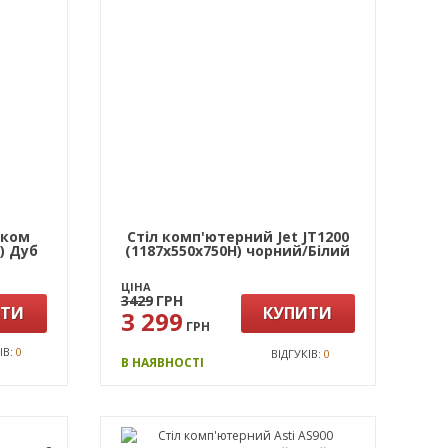
иком
Стіл комп'ютерний Jet JT1200
) Дуб
(1187х550х750Н) чорний/Білий
ЦІНА
3429
ГРН
ИТИ
КУПИТИ
3 299
ГРН
ІВ:
0
ВІДГУКІВ:
0
В НАЯВНОСТІ