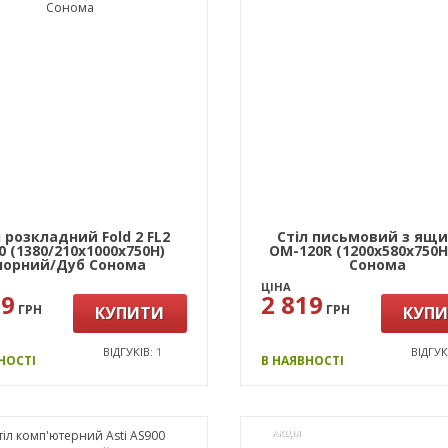
л розкладний Fold 2 FL2
Стіл письмовий з ящ
0 (1380/210х1000х750Н)
ОМ-120R (1200х580х750Н
чорний/Дуб Сонома
Сонома
ЦІНА
99
2 819
ГРН
ГРН
КУПИТИ
КУП
ВІДГУКІВ:
1
ВІДГУК
НОСТІ
В НАЯВНОСТІ
АКЦІЯ