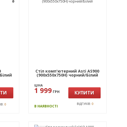
6
0
Стіл комп'ютерний Asti AS900
/Білий
(900х550х750Н) чорний/Білий
ЦІНА
1 999
ГРН
ИТИ
КУПИТИ
ВІДГУКІВ:
0
ІВ:
0
В НАЯВНОСТІ
АКЦІЯ