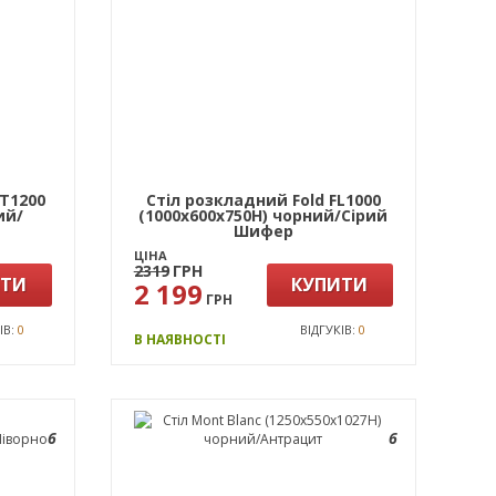
JT1200
Стіл розкладний Fold FL1000
ий/
(1000х600х750Н) чорний/Сірий
Шифер
ЦІНА
2319
ГРН
ИТИ
КУПИТИ
2 199
ГРН
ІВ:
0
ВІДГУКІВ:
0
В НАЯВНОСТІ
6
6