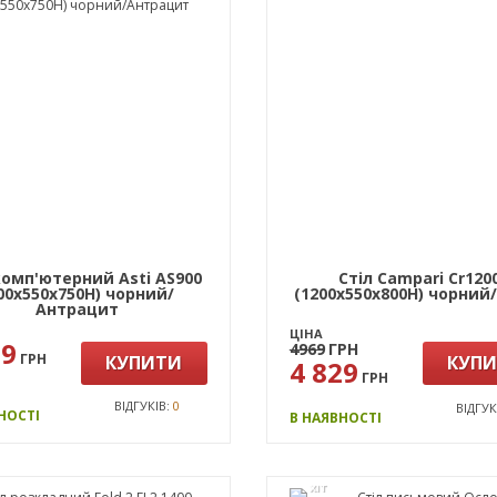
комп'ютерний Asti AS900
Стіл Campari Cr120
00х550х750Н) чорний/
(1200х550х800Н) чорний
Антрацит
ЦІНА
99
4969
ГРН
ГРН
КУПИТИ
КУП
4 829
ГРН
ВІДГУКІВ:
0
ВІДГУК
НОСТІ
В НАЯВНОСТІ
ХІТ