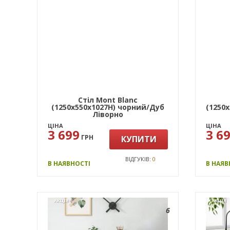
Стіл Mont Blanc
(1250х550х1027Н) чорний/Дуб
(1250
Ліворно
ЦІНА
ЦІНА
3 699
3 6
ГРН
КУПИТИ
ВІДГУКІВ:
0
В НАЯВНОСТІ
В НАЯВ
АКЦІЯ
АКЦІЯ
6