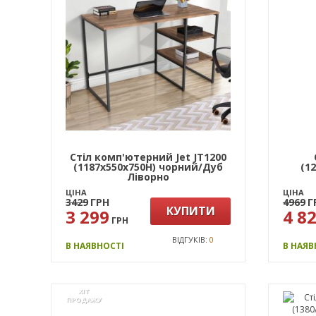
Стіл комп'ютерний Jet JT1200
(1187х550х750Н) чорний/Дуб
(1
Ліворно
ЦІНА
ЦІНА
3429
ГРН
4969
Г
КУПИТИ
3 299
4 8
ГРН
ВІДГУКІВ:
0
В НАЯВНОСТІ
В НАЯВ
ХІТ
ПРОДАЖУ