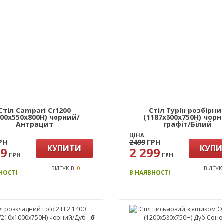
Стіл Campari Cr1200
Стіл Турін розбірн
200х550х800Н) чорний/
(1187х600х750H) чор
Антрацит
графіт/Білий
ЦІНА
РН
2499
ГРН
КУПИТИ
КУП
29
2 299
ГРН
ГРН
ВІДГУКІВ:
0
ВІДГУК
НОСТІ
В НАЯВНОСТІ
6