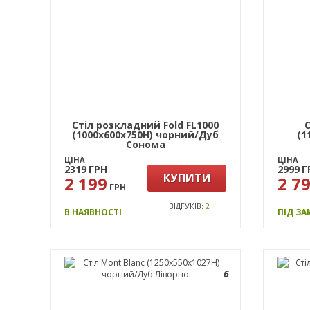
Стіл розкладний Fold FL1000
С
(1000х600х750Н) чорний/Дуб
(1
Сонома
ЦІНА
ЦІНА
2319
ГРН
2999
Г
КУПИТИ
2 199
2 7
ГРН
ВІДГУКІВ:
2
В НАЯВНОСТІ
ПІД З
6