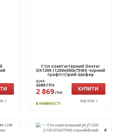
ий
Стіл комп'ютерний Dexter
ний
DX1200 (1200х600х750Н) чорний
графіт/Сірий Шифер
ЦІНА
3389
ГРН
ИТИ
КУПИТИ
2 869
ГРН
ІВ:
0
ВІДГУКІВ:
0
В НАЯВНОСТІ
АКЦІЯ
6