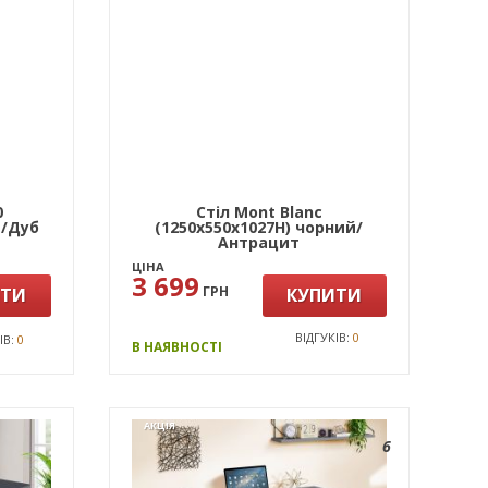
0
Стіл Mont Blanc
й/Дуб
(1250х550х1027Н) чорний/
Антрацит
ЦІНА
3 699
ГРН
ИТИ
КУПИТИ
ВІДГУКІВ:
0
ІВ:
0
В НАЯВНОСТІ
АКЦІЯ
6