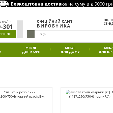
Безкоштовна доставка
на суму від 9000 грн
РУС
Я
ВАКАНСІЇ
НАШІ ПРОЕКТИ
АКЦІЇ
ПН-ПТ
ОФІЦІЙНИЙ САЙТ
КРАЇНІ:
СБ-НД
0-301
ВИРОБНИКА
ЗВІНОК
МЕБЛІ
МЕБЛІ
МЕБЛ
У
ДЛЯ КАФЕ
ДЛЯ ДОМУ
ДЛЯ Ш
АКЦІЯ