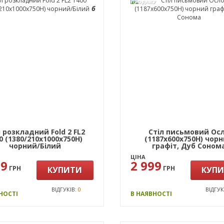
ПРОДАЖУ
6
л розкладний Fold 2 FL2
Стіл письмовий Ос
0 (1380/210х1000х750Н)
(1187х600х750Н) чор
чорний/Білий
графіт, Дуб Соном
ЦІНА
99
2 999
ГРН
ГРН
КУПИТИ
КУП
ВІДГУКІВ:
0
ВІДГУК
НОСТІ
В НАЯВНОСТІ