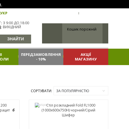
.
УКР
УКРАЇНА
ВХІД
РЕЄСТРАЦІЯ
:
З 9:00 ДО 18:00
:
ВИХІДНИЙ
Кошик порожній
І
ПЕРЕДЗАМОВЛЕННЯ
АКЦІЇ
КОЛИ
- 10%
МАГАЗИНУ
СОРТУВАТИ:
ЗА ПОПУЛЯРНІСТЮ
АКЦІЯ
6