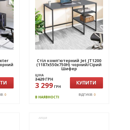
xter
Стіл комп'ютерний Jet JT1200
чорний
(1187х550х750Н) чорний/Сірий
Шифер
ЦІНА
3429
ГРН
ИТИ
КУПИТИ
3 299
ГРН
ІВ:
0
ВІДГУКІВ:
0
В НАЯВНОСТІ
АКЦІЯ