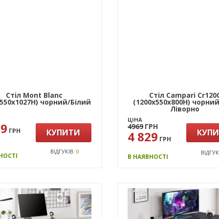
Стіл Mont Blanc
Стіл Campari Cr120
х550х1027Н) чорний/Білий
(1200х550х800Н) чорни
Ліворно
ЦІНА
99
4969
ГРН
ГРН
КУПИТИ
КУП
4 829
ГРН
ВІДГУКІВ:
0
ВІДГУК
НОСТІ
В НАЯВНОСТІ
АКЦІЯ