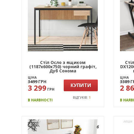
Стіл Осло з ящиком
Сті
(1187х600х750) чорний графіт,
DX120
Дуб Сонома
ЦІНА
ЦІНА
3499
ГРН
3389
Г
КУПИТИ
3 299
2 8
ГРН
ВІДГУКІВ:
1
В НАЯВНОСТІ
В НАЯВ
АКЦІЯ
АКЦІЯ
6