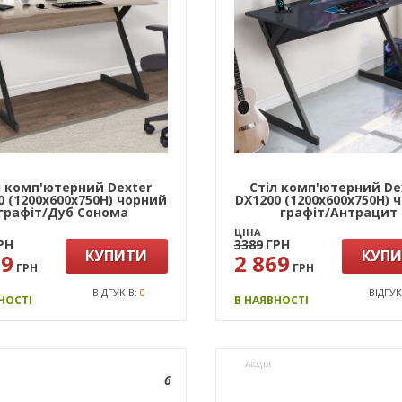
л комп'ютерний Dexter
Стіл комп'ютерний De
0 (1200х600х750Н) чорний
DX1200 (1200х600х750Н) 
графіт/Дуб Сонома
графіт/Антрацит
ЦІНА
РН
3389
ГРН
КУПИТИ
КУП
69
2 869
ГРН
ГРН
ВІДГУКІВ:
0
ВІДГУК
НОСТІ
В НАЯВНОСТІ
АКЦІЯ
6