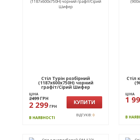
Стіл Турін розбірний
Стіл 
(1187х600х750H) чорний
(9
графіт/Сірий Шифер
ЦІНА
ЦІНА
1 9
2499
ГРН
КУПИТИ
2 299
ГРН
ВІДГУКІВ:
0
В НАЯВ
В НАЯВНОСТІ