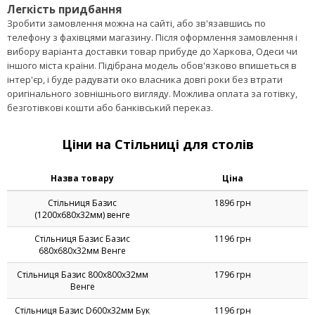
Легкість придбання
Зробити замовлення можна на сайті, або зв'язавшись по
телефону з фахівцями магазину. Після оформлення замовлення і
вибору варіанта доставки товар прибуде до Харкова, Одеси чи
іншого міста країни. Підібрана модель обов'язково впишеться в
інтер'єр, і буде радувати око власника довгі роки без втрати
оригінального зовнішнього вигляду. Можлива оплата за готівку,
безготівкові кошти або банківський переказ.
Ціни на Стільниці для столів
Назва товару
Ціна
Стільниця Базис
1896 грн
(1200х680х32мм) венге
Стільниця Базис Базис
1196 грн
680х680х32мм Венге
Стільниця Базис 800х800х32мм
1796 грн
Венге
Стільниця Базис D600х32мм Бук
1196 грн