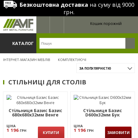
Безкоштовна доставка
на суму від 9000
грн.
Кошик порожній
КАТАЛОГ
ІНТЕРНЕТ-МАГАЗИН МЕБЛІВ
КОМПЛЕКТУЮЧІ
ЗА ПОПУЛЯРНІСТЮ
СТІЛЬНИЦІ ДЛЯ СТОЛІВ
Стільниця Базис Базис
Стільниця Базис
680х680х32мм Венге
D600х32мм Бук
ЦІНА
ЦІНА
1 196
1 196
ГРН
ГРН
КУПИТИ
ЗАМОВИТИ