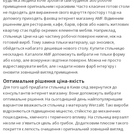
Будь-яка людина хоче зробити свій будинок або робоче
приміщення оригінальним і красивим. Часто класичні готові столи
не підходять для вираження свого відчуття простору і тоді на
допомогу приходять фахівці інтернет магазину AMF. Відмінним
рішенням для ресторанів, кафе, барів, офісів або навіть житлових
квартир стає підбір окремих елементів меблів. Наприклад,
стільниця. Ціни на цю частину робочої поверхні нижче, ніж на
готовий виріб. Тому заміна тільки матеріалу, що зносився,
обійдеться набагато дешевше нового столу. Купити стільницю
нескладно. Каталоги AMF допоможуть вибрати не тільки форму
або колір, але візерунки і відтінки поверхні. Можна не просто
відреставрувати меблі, але і надати нових фарб інтер'єру і
оновити зовнішній вигляд приміщення.
Оптимальне рішення ціна-якість
Для того щоб придбати стільниці в Києві слід звернутися до
консультантів інтернет магазину. Вони допоможуть вибрати
оптимальне рішення. На сьогоднішній день найпопулярнішим
варіантом вважається стільниці з матеріалу Werzalit. Такі вироби
відрізняються підвищеною міцністю, стійкістю до механічних
пошкоджень, хімічного і термічного впливу. На стільниці верзаліт
ніколи не з'явиться цвіль або грибок. Додатковим плюсом такого
покриття є легкість очищення і оригінальний зовнішній вигляд.