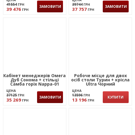
41554
39744
ГРН
ГРН
ЗАМОВИТИ
ЗАМОВИТИ
39 476
37 757
ГРН
ГРН
Кабінет менеджерів Омега
Робоче місце для двох
Дуб Сонома + стільці
осіб столи Турин + крісла
Самба горіх Nappa-01
Ultra Чорний
ЦЕНА
ЦЕНА
37125
13596
ГРН
ГРН
ЗАМОВИТИ
КУПИТИ
35 269
13 196
ГРН
ГРН