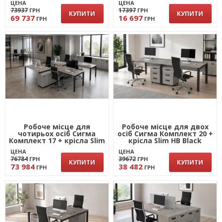
ЦЕНА
ЦЕНА
73937
17397
ГРН
ГРН
КУПИТИ
КУПИТИ
69 737
16 697
ГРН
ГРН
Робоче місце для
Робоче місце для двох
чотирьох осіб Сигма
осіб Сигма Комплект 20 +
Комплект 17 + крісла Slim
крісла Slim HB Black
HB Black
ЦЕНА
ЦЕНА
76784
39672
ГРН
ГРН
КУПИТИ
КУПИТИ
73 984
38 482
ГРН
ГРН