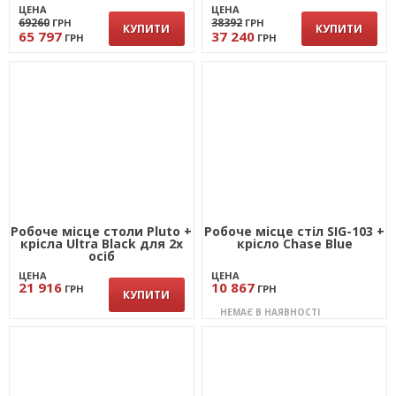
HB Black
ЦЕНА
ЦЕНА
69260
38392
ГРН
ГРН
КУПИТИ
КУПИТИ
65 797
37 240
ГРН
ГРН
Робоче місце столи Pluto +
Робоче місце стіл SIG-103 +
крісла Ultra Black для 2х
крісло Chase Blue
осіб
ЦЕНА
ЦЕНА
21 916
10 867
ГРН
ГРН
КУПИТИ
НЕМАЄ В НАЯВНОСТІ