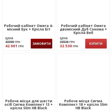
Робочий кабінет Омега 4-
Робочий кабінет Омега
місний Бук + Крісла Біт
двомісний Дуб Сонома +
Крісла Веб
ЦЕНА
ЦЕНА
43300
33536
ГРН
ГРН
ЗАМОВИТИ
КУПИТИ
42 001
32 530
ГРН
ГРН
Робоче місце для шести
Робоче місце Сигма
осіб Сигма Комплект 13 +
Комплект 18 + крісло Slim
крісла Slim HB Black
HB Black