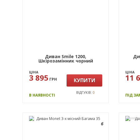
Диван Smile 1200,
Ди
Шкірозамінник чорний
ЦІНА
ЦІНА
3 895
11 
ГРН
КУПИТИ
ВІДГУКІВ:
0
В НАЯВНОСТІ
ПІД З
НОВИНК
6