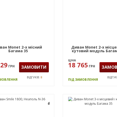
ван Monet 2-х місний
Диван Monet 2-х місце
Багама 35
кутовий модуль Багам
ЦІНА
629
18 765
ГРН
ГРН
ЗАМОВИТИ
ЗАМО
ВІДГУКІВ:
8
ВІДГУК
АМОВЛЕННЯ
ПІД ЗАМОВЛЕННЯ
А
6