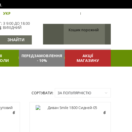
.
УКР
ХАРКІВ
ВХІД
РЕЄСТРАЦІЯ
:
З 9:00 ДО 18:00
:
ВИХІДНИЙ
Кошик порожній
І
ПЕРЕДЗАМОВЛЕННЯ
АКЦІЇ
КОЛИ
- 10%
МАГАЗИНУ
СОРТУВАТИ:
ЗА ПОПУЛЯРНІСТЮ
6
6