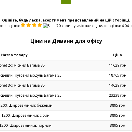
Оцініть, будь ласка, асортимент представлений на цій сторінці.
аша оцінка:
70 користувачів вже оцінили. оцінка: 4.04 з 
Ціни на Дивани для офісу
Назва товару
Ціна
net 2-х місний Багама 35
11629 грн
ісцевий і кутовий модуль Багама 35
18765 грн
net 3-х місний Багама 35
14629 грн
ісцевий і кутовий модуль Багама 35
23238 грн
1200, Шкірозамінник бежевий
3895 грн
e 1200, Шкірозамінник сірий
3895 грн
 1200, Шкірозамінник чорний
3895 грн