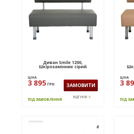
Диван Smile 1200,
Шкірозамінник сірий
Шк
ЦІНА
ЦІНА
3 895
3 8
ГРН
ЗАМОВИТИ
ВІДГУКІВ:
0
ПІД ЗАМОВЛЕННЯ
ПІД З
НОВИНКА
6