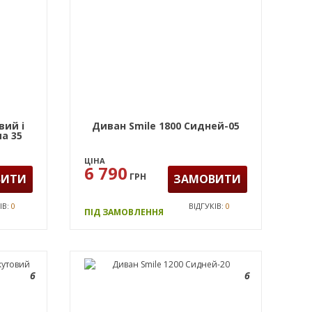
вий і
Диван Smile 1800 Сидней-05
а 35
ЦІНА
6 790
ГРН
ВИТИ
ЗАМОВИТИ
ІВ:
0
ВІДГУКІВ:
0
ПІД ЗАМОВЛЕННЯ
6
6