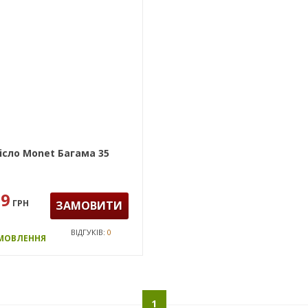
iсло Monet Багама 35
99
ГРН
ЗАМОВИТИ
ВІДГУКІВ:
0
АМОВЛЕННЯ
1