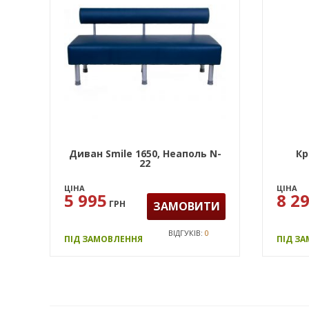
Диван Smile 1650, Неаполь N-
Кр
22
ЦІНА
ЦІНА
5 995
8 2
ГРН
ЗАМОВИТИ
ВІДГУКІВ:
0
ПІД ЗАМОВЛЕННЯ
ПІД З