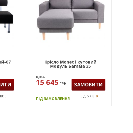
ей-07
Крісло Monet і кутовий
модуль Багама 35
ЦІНА
15 645
ГРН
ВИТИ
ЗАМОВИТИ
ІВ:
0
ВІДГУКІВ:
0
ПІД ЗАМОВЛЕННЯ