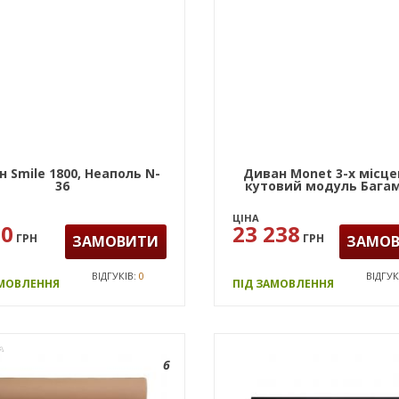
 Smile 1800, Неаполь N-
Диван Monet 3-х місце
36
кутовий модуль Багам
ЦІНА
90
23 238
ГРН
ГРН
ЗАМОВИТИ
ЗАМО
ВІДГУКІВ:
0
ВІДГУК
АМОВЛЕННЯ
ПІД ЗАМОВЛЕННЯ
А
6