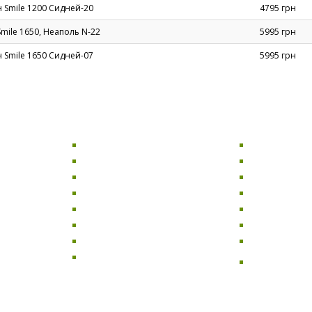
 Smile 1200 Сидней-20
4795 грн
mile 1650, Неаполь N-22
5995 грн
 Smile 1650 Сидней-07
5995 грн
СТОЛИ
ДИВАНИ
Комп'ютерні столи
Розкладні д
Офісні столи
Дивани для о
Кухонні столи
Прямі диван
Обідні столи
Кутові диван
арів і
Журнальні столи
Дивани-ліжк
Скляні столи
М'які дивани
Письмові столи
Двомісні див
Бази для столів
Дивани для ка
ресторанів