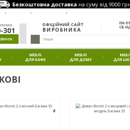
Безкоштовна доставка
на суму від 9000 грн
РУС
Я
ВАКАНСІЇ
НАШІ ПРОЕКТИ
АКЦІЇ
ПН-ПТ
ОФІЦІЙНИЙ САЙТ
КРАЇНІ:
СБ-НД
0-301
ВИРОБНИКА
ЗВІНОК
МЕБЛІ
МЕБЛІ
МЕБЛ
У
ДЛЯ КАФЕ
ДЛЯ ДОМУ
ДЛЯ Ш
КОВІ
У
6