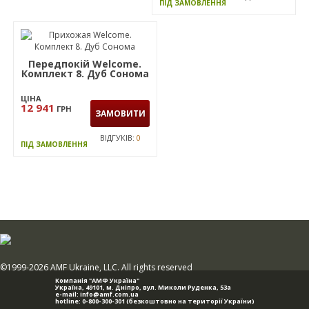
ПІД ЗАМОВЛЕННЯ
Передпокій Welcome.
Комплект 8. Дуб Сонома
ЦІНА
12 941
ГРН
ЗАМОВИТИ
ВІДГУКІВ:
0
ПІД ЗАМОВЛЕННЯ
©1999-2026 AMF Ukraine, LLC. All rights reserved
Компанія "АМФ Україна"
Україна, 49101,
м. Дніпро
,
вул. Миколи Руденка, 53а
e-mail:
info@amf.com.ua
hotline:
0-800-300-301
(безкоштовно на території України)