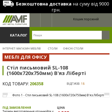
Безкоштовна доставка
на суму від 9000
грн.
Кошик порожній
КАТАЛОГ
ІНТЕРНЕТ-МАГАЗИН МЕБЛІВ
СТОЛИ
ОФІСНІ СТОЛИ
МЕБЛІ ДЛЯ ОФІСУ
Стіл письмовий SL-108
(1600х720х750мм) В'яз Ліберті
КОД ТОВАРУ:
206358
ВІДГУКІВ:
18
ПІД ЗАМОВЛЕННЯ
ЦІНА
Термін виготовлення уточнюйте у