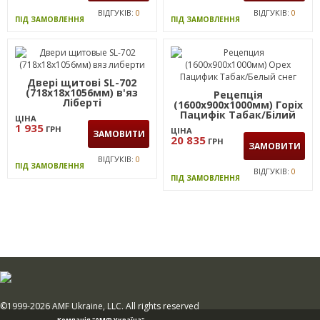
ВІДГУКІВ:
0
ВІДГУКІВ:
0
ПІД ЗАМОВЛЕННЯ
ПІД ЗАМОВЛЕННЯ
Двері щитові SL-702
(718х18х1056мм) в'яз
Рецепція
Ліберті
(1600х900х1000мм) Горіх
Пацифік Табак/Білий
ЦІНА
сніг
1 935
ГРН
ЦІНА
ЗАМОВИТИ
20 835
ГРН
ЗАМОВИТИ
ВІДГУКІВ:
0
ПІД ЗАМОВЛЕННЯ
ВІДГУКІВ:
0
ПІД ЗАМОВЛЕННЯ
©1999-2026 AMF Ukraine, LLC. All rights reserved
Компанія "АМФ Україна"