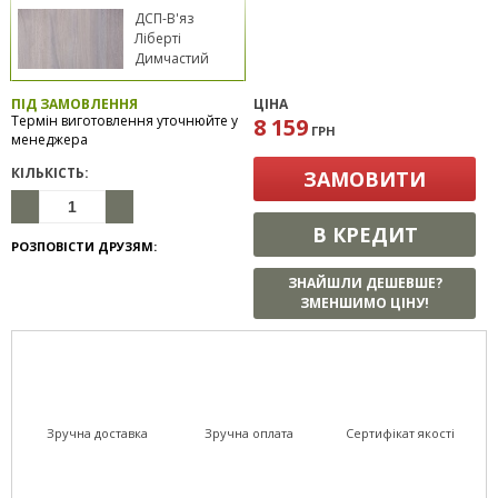
ДСП-В'яз
Ліберті
Димчастий
ПІД ЗАМОВЛЕННЯ
ЦІНА
Термін виготовлення уточнюйте у
8 159
ГРН
менеджера
КІЛЬКІСТЬ:
ЗАМОВИТИ
В КРЕДИТ
РОЗПОВІСТИ ДРУЗЯМ:
ЗНАЙШЛИ ДЕШЕВШЕ?
ЗМЕНШИМО ЦІНУ!
Зручна доставка
Зручна оплата
Сертифікат якості