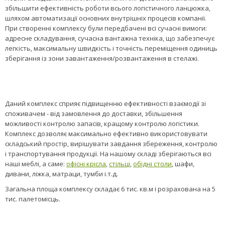
збільшити ефективність роботи всього логістичного ланцюжка,
шляхом автоматизації основних внутрішніх процесів компанії.
При створенні комплексу були передбачені всі сучасні вимоги:
адресне складування, сучасна вантажна техніка, що забезпечує
легкість, максимальну швидкість і точність переміщення одиниць
зберігання із зони завантаження/розвантаження в стелажі.
Даний комплекс сприяє підвищенню ефективності взаємодії зі
споживачем - від замовлення до доставки, збільшення
можливості контролю запасів, кращому контролю логістики.
Комплекс дозволяє максимально ефективно використовувати
складський простір, вирішувати завдання збереження, контролю
і транспортування продукції. На нашому складі зберігаються всі
наші меблі, а саме:
офісні крісла
,
стільці
,
обідні столи
, шафи,
дивани, ліжка, матраци, тумби і.т.д.
Загальна площа комплексу складає 6 тис. кв.м і розрахована на 5
тис. палетомісць.