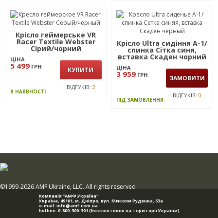
Крісло геймерське VR
Racer Textile Webster
Крісло Ultra сидіння А-1/
Сірий/чорний
спинка Сітка синя,
вставка Скаден чорний
ЦІНА
5 499
ГРН
ЦІНА
КУПИТИ
3 959
ГРН
ЗАМОВИТИ
ВІДГУКІВ:
2
В НАЯВНОСТІ
ВІДГУКІВ:
0
ПІД ЗАМОВЛЕННЯ
©1999-2026 AMF Ukraine, LLC. All rights reserved
Компанія "АМФ Україна"
Україна, 49101,
м. Дніпро
,
вул. Миколи Руденка, 53а
e-mail:
info@amf.com.ua
hotline:
0-800-300-301
(безкоштовно на території України)