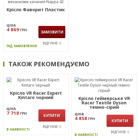
Крісло Фаворит Пластик
ЦІНА
4 869
ГРН
ЗАМОВИТИ
ВІДГУКІВ:
0
ПІД ЗАМОВЛЕННЯ
ТАКОЖ РЕКОМЕНДУЄМО
Крісло VR Racer Expert
Kintaro чорний
Крісло геймерське VR
Racer Textile Dyson
темно-сірий
ЦІНА
7 718
ГРН
ЦІНА
КУПИТИ
4 858
ГРН
КУПИТИ
ВІДГУКІВ:
0
В НАЯВНОСТІ
ВІДГУКІВ:
0
В НАЯВНОСТІ